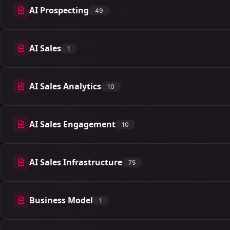
AI Prospecting
49
49 articles
AI Sales
1
1 articles
AI Sales Analytics
10
10 articles
AI Sales Engagement
10
10 articles
AI Sales Infrastructure
75
75 articles
Business Model
1
1 articles