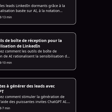
 les leads LinkedIn dormants grâce à la
lisation basée sur AI, à la notation
ve et aux suivis automatisés qui
26
·
13 min
nt les taux de réponse et le pipeline.
ecting
ils de boîte de réception pour la
ilisation de LinkedIn
ez comment les outils de boîte de
n de AI rationalisent la sensibilisation de
 grâce à l'automatisation, à la
26
·
10 min
rie personnalisée et à une priorisation
 des leads.
les
ites à générer des leads avec
PT
ez comment stimuler la génération de
l'aide des puissantes invites ChatGPT AI.
ez vos stratégies marketing et améliorez
26
·
7 min
ultats dès maintenant !