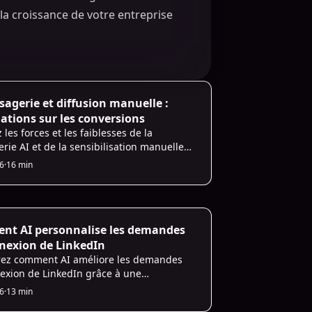
la croissance de votre entreprise
Infrastructure
sagerie et diffusion manuelle :
ations sur les conversions
 les forces et les faiblesses de la
rie AI et de la sensibilisation manuelle
nkedIn, et découvrez comment une
26
·
16 min
e hybride peut optimiser les conversions.
ecting
t AI personnalise les demandes
nexion de LinkedIn
ez comment AI améliore les demandes
exion de LinkedIn grâce à une
lisation personnalisée, augmentant les
26
·
13 min
cceptation et améliorant l'efficacité du