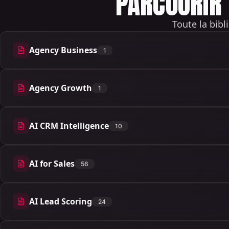
PARCOURIR 
Toute la bibl
Agency Business
1
1 articles
Agency Growth
1
1 articles
AI CRM Intelligence
10
10 articles
AI for Sales
56
56 articles
AI Lead Scoring
24
24 articles