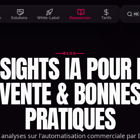
⌘K
e
Solutions
White-Label
Ressources
Tarifs
NSIGHTS IA POUR 
BLOG
VENTE & BONNE
PRATIQUES
analyses sur l'automatisation commerciale par I