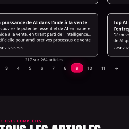
 for Sales
AI for Sa
 puissance de AI dans l'aide à la vente
Top AI
couvrez le potentiel essentiel de AI en matière
l'entr
aide à la vente, en tirant parti de l'intelligence
compl
Découvr
tificielle pour améliorer vos processus de vente
de AI q
 responsabiliser votre équipe commerciale.
2024. D
avr. 2026
·
6 min
2 avr. 20
artifici
process
217 sur 264 articles
3
4
5
6
7
8
9
10
11
→
RCHIVES COMPLÈTES