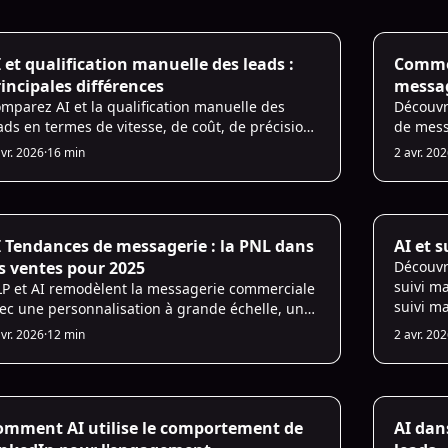
érarchisant les prospects avec une notation et
réseau.
 sentiment.
 Lead Scoring
AI Sales 
 et qualification manuelle des leads :
Commen
incipales différences
messag
mparez AI et la qualification manuelle des
Découvr
ads en termes de vitesse, de coût, de précision,
de mess
évolutivité et lorsqu'une approche hybride
LinkedI
avr. 2026
·
16 min
2 avr. 20
éliore les conversions.
d'engag
garanti
 Sales Infrastructure
LinkedIn 
I Tendances de messagerie : la PNL dans
AI et 
s ventes pour 2025
Découvr
suivi m
P et AI remodèlent la messagerie commerciale
suivi m
ec une personnalisation à grande échelle, une
améliore
tection des intentions, une analyse des
avr. 2026
·
12 min
2 avr. 20
l'engag
ntiments, une intégration CRM et des gains de
rformances mesurables d'ici 2025.
 Sales Infrastructure
AI Sales 
omment AI utilise le comportement de
AI dan