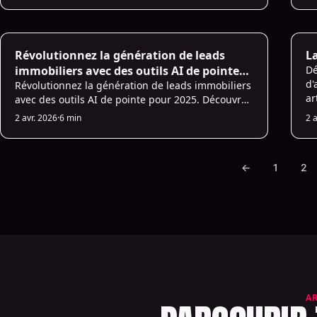
des **chatbots pour une meilleure qualification
des leads**.
AI Prospecting
AI
Révolutionnez la génération de leads
La
immobiliers avec des outils AI de pointe
Dé
d'
pour 2025
Révolutionnez la génération de leads immobiliers
ar
avec des outils AI de pointe pour 2025. Découvrez
et
les meilleures solutions AI pour les agents
2 avr. 2026
·
6 min
2 
immobiliers pour optimiser l'efficacité et la
productivité.
←
1
2
A