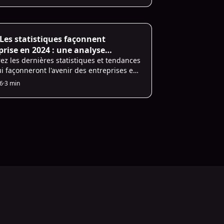
les
 Les statistiques façonnent
eprise en 2024 : une analyse
ète
ez les dernières statistiques et tendances
ui façonneront l'avenir des entreprises en
écouvrez comment l'intelligence
26
·
3 min
elle révolutionne les flux de travail et les
us.