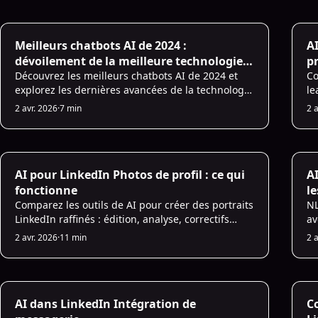
croissance des revenus.
hi
un
AI for Sales
AI
Meilleurs chatbots AI de 2024 :
AI
dévoilement de la meilleure technologie
pr
de chatbot AI
Découvrez les meilleurs chatbots AI de 2024 et
Co
explorez les dernières avancées de la technologie
le
des chatbots AI. Trouvez ici le meilleur chatbot AI
d'
2 avr. 2026
·
7 min
2 
pour vos besoins.
am
AI Prospecting
AI
AI pour LinkedIn Photos de profil : ce qui
A
fonctionne
le
Comparez les outils de AI pour créer des portraits
NL
LinkedIn raffinés : édition, analyse, correctifs
av
techniques, prix et avantages/inconvénients pour
dé
2 avr. 2026
·
11 min
2 
choisir la bonne solution.
se
pe
AI Sales Infrastructure
AI
AI dans LinkedIn Intégration de
C