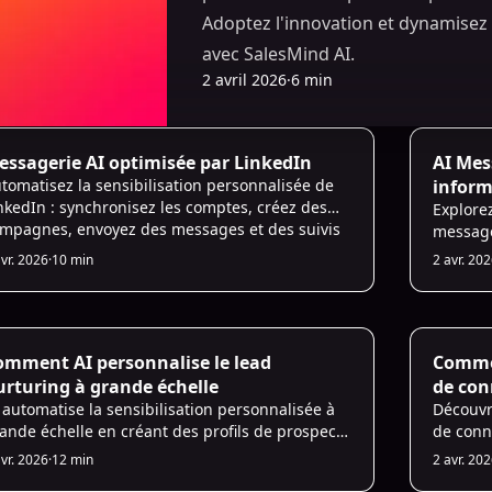
Adoptez l'innovation et dynamisez 
avec SalesMind AI.
2 avril 2026
·
6 min
 Sales Infrastructure
AI Sales 
essagerie AI optimisée par LinkedIn
AI Mes
tomatisez la sensibilisation personnalisée de
inform
nkedIn : synchronisez les comptes, créez des
Explorez
mpagnes, envoyez des messages et des suivis
message
nçus par AI et priorisez les prospects à forte
pour Li
avr. 2026
·
10 min
2 avr. 20
leur ajoutée.
approch
 Sales Infrastructure
AI Prosp
omment AI personnalise le lead
Commen
urturing à grande échelle
de con
 automatise la sensibilisation personnalisée à
Découvr
ande échelle en créant des profils de prospects
de conn
namiques, en déclenchant des suivis
sensibi
avr. 2026
·
12 min
2 avr. 20
lticanaux en temps opportun et en
taux d'a