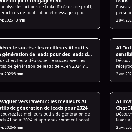
inkedIn pour l'engagement
leads
 analyse les actions de LinkedIn (vues de profil,
Ravivez
teractions de publication et messages) pour
personna
rquer des prospects, personnaliser la
prédicti
avr. 2026
·
13 min
2 avr. 20
nsibilisation et stimuler l'engagement tout en
améliore
tant les risques.
 for Sales
AI Prosp
bérer le succès : les meilleurs AI outils
AI Out
 génération de leads pour des leads de
sensib
aute qualité en 2024
us cherchez à débloquer le succès avec les
Découvr
tils de génération de leads de AI en 2024 ?
réceptio
couvrez les meilleurs outils AI pour booster vos
LinkedIn
avr. 2026
·
8 min
2 avr. 20
forts de génération de leads et générer des
message
ads de haute qualité.
efficace
 for Sales
AI for Sa
viguer vers l'avenir : les meilleurs AI
AI Inv
tils de génération de leads pour 2024
ChatG
couvrez les meilleurs outils de génération de
Découvr
ads AI pour 2024 et apprenez comment booster
leads à 
s efforts de génération de leads avec les
Amélior
avr. 2026
·
6 min
2 avr. 20
rnières technologies AI.
vos rés