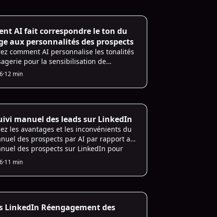
Infrastructure
t AI fait correspondre le ton du
e aux personnalités des prospects
ez comment AI personnalise les tonalités
agerie pour la sensibilisation de
n, augmentant ainsi les taux
26
·
12 min
ement et de connexion tout en
ssant la conformité.
Strategies
suivi manuel des leads sur LinkedIn
ez les avantages et les inconvénients du
anuel des prospects par AI par rapport au
anuel des prospects sur LinkedIn pour
r votre stratégie de vente et améliorer
26
·
11 min
ement des prospects.
Infrastructure
s LinkedIn Réengagement des