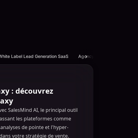
White Label Lead Generation SaaS
Agency Business
AI CRM
xy : découvrez
laxy
c SalesMind AI, le principal outil
passant les plateformes comme
analyses de pointe et l'hyper-
ans votre stratégie de vente.