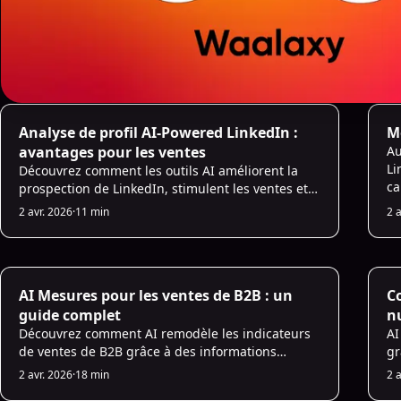
AI Prospecting
AI
Analyse de profil AI-Powered LinkedIn :
M
avantages pour les ventes
Au
Li
Découvrez comment les outils AI améliorent la
ca
prospection de LinkedIn, stimulent les ventes et
co
rationalisent la qualification des leads grâce à
2 avr. 2026
·
11 min
2 
va
des informations basées sur les données et à
l'automatisation.
AI Sales Analytics
AI
AI Mesures pour les ventes de B2B : un
C
guide complet
n
Découvrez comment AI remodèle les indicateurs
AI
de ventes de B2B grâce à des informations
gr
prédictives pour améliorer la conversion des
dy
2 avr. 2026
·
18 min
2 
prospects, l'engagement commercial et la
mu