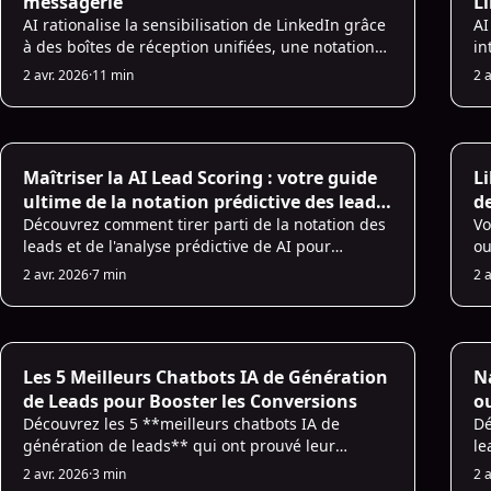
messagerie
L
AI rationalise la sensibilisation de LinkedIn grâce
AI
à des boîtes de réception unifiées, une notation
in
prédictive des prospects et des messages
ma
2 avr. 2026
·
11 min
2 
personnalisés automatisés qui augmentent les
se
taux de réponse et permettent de gagner du
no
temps de vente.
AI for Sales
AI
Maîtriser la AI Lead Scoring : votre guide
Li
ultime de la notation prédictive des leads
de
avec AI
Découvrez comment tirer parti de la notation des
h
Vo
leads et de l'analyse prédictive de AI pour
ou
optimiser les efforts de votre équipe marketing
Dé
2 avr. 2026
·
7 min
2 
pour identifier efficacement les leads prêts à
ef
vendre.
le
AI for Sales
AI
Les 5 Meilleurs Chatbots IA de Génération
Na
de Leads pour Booster les Conversions
ou
Découvrez les 5 **meilleurs chatbots IA de
Dé
génération de leads** qui ont prouvé leur
le
efficacité pour **booster les conversions** sur
vo
2 avr. 2026
·
3 min
2 
votre site web. Apprenez à exploiter la puissance
de