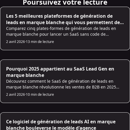
Poursuivez votre lecture
AI Sales Infrastructure
Les 5 meilleures plateformes de génération de
leads en marque blanche qui vous permettent de
lancer un SaaS sans écrire de ligne de code
Comparez cinq plates-formes de génération de leads en
marque blanche pour lancer un SaaS sans code de
marque : fonctionnalités, tarifs, intégrations et meilleurs
2 avril 2026
·
13 min de lecture
cas d'utilisation.
AI Sales Infrastructure
Pourquoi 2025 appartient au SaaS Lead Gen en
marque blanche
Découvrez comment le SaaS de génération de leads en
marque blanche révolutionne les ventes de B2B en 2025
grâce à des outils pilotés par AI, une évolutivité et un
2 avril 2026
·
10 min de lecture
contrôle amélioré de la marque.
AI Sales Infrastructure
Ce logiciel de génération de leads AI en marque
blanche bouleverse le modèle d'agence