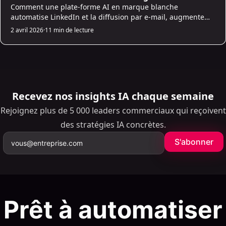
Comment une plate-forme AI en marque blanche
automatise LinkedIn et la diffusion par e-mail, augmente
les taux de réponse et de conversion, et permet aux
2 avril 2026
·
11 min de lecture
agences de renommer, de faire évoluer et de suivre ROI.
Recevez nos insights IA chaque semaine
Rejoignez plus de 5 000 leaders commerciaux qui reçoivent
des stratégies IA concrètes.
S'abonner
Prêt à automatiser