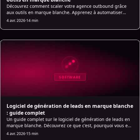
Découvrez comment scaler votre agence outbound grâce
aux outils en marque blanche. Apprenez à automatiser
l'exécution, maintenir la qualité et gérer 3x plus de clients
4 avr. 2026
·
14 min
avec la même équipe.
SOFTWARE
Logiciel de génération de leads en marque blanche
: guide complet
Un guide complet sur le logiciel de génération de leads en
marque blanche. Découvrez ce que c'est, pourquoi vous en
avez besoin et comment l'utiliser pour développer votre
4 avr. 2026
·
15 min
agence avec des marges élevées.