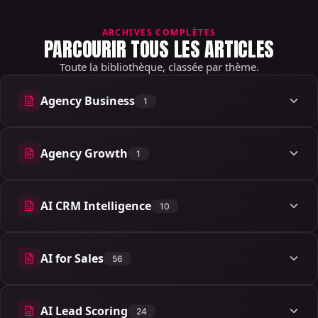
ARCHIVES COMPLÈTES
PARCOURIR TOUS LES ARTICLES
Toute la bibliothèque, classée par thème.
Agency Business
1
1 articles
Agency Growth
1
1 articles
AI CRM Intelligence
10
10 articles
AI for Sales
56
56 articles
AI Lead Scoring
24
24 articles