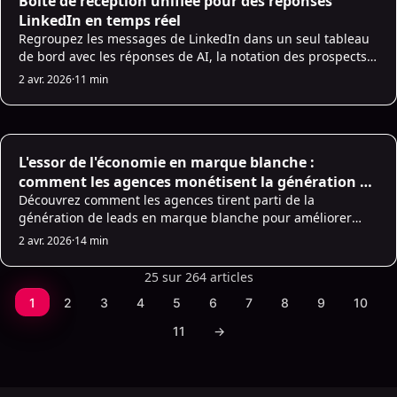
Boîte de réception unifiée pour des réponses
LinkedIn en temps réel
Regroupez les messages de LinkedIn dans un seul tableau
de bord avec les réponses de AI, la notation des prospects,
les mises à jour en temps réel et les suivis automatisés pour
2 avr. 2026
·
11 min
accélérer les réponses et conclure des transactions.
White Label Lead Generation SaaS
L'essor de l'économie en marque blanche :
comment les agences monétisent la génération de
leads à grande échelle
Découvrez comment les agences tirent parti de la
génération de leads en marque blanche pour améliorer
leurs services, générer des revenus et faire évoluer
2 avr. 2026
·
14 min
efficacement leurs opérations.
25 sur 264 articles
1
2
3
4
5
6
7
8
9
10
11
→