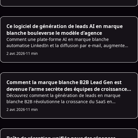
commerciaux.
AI Sales Infrastructure
Ce logiciel de génération de leads AI en marque
blanche bouleverse le modèle d'agence
Comment une plate-forme AI en marque blanche
automatise LinkedIn et la diffusion par e-mail, augmente
les taux de réponse et de conversion, et permet aux
2 avr. 2026
·
11 min
agences de renommer, de faire évoluer et de suivre ROI.
White Label Lead Generation SaaS
Comment la marque blanche B2B Lead Gen est
devenue l'arme secrète des équipes de croissance
SaaS
Découvrez comment la génération de leads en marque
blanche B2B révolutionne la croissance du SaaS en
améliorant l'évolutivité, l'intégration et le contrôle de la
2 avr. 2026
·
11 min
marque.
AI Sales Infrastructure