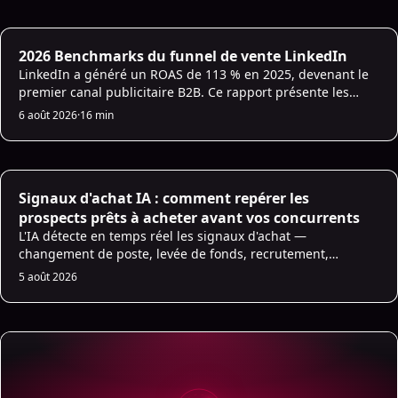
AI Sales Engagement
2026 Benchmarks du funnel de vente LinkedIn
LinkedIn a généré un ROAS de 113 % en 2025, devenant le
premier canal publicitaire B2B. Ce rapport présente les
benchmarks 2026 sur tout le funnel : CTR TOFU de 0,45-0,9
6 août 2026
·
16 min
%, CPL MOFU de 120-250 $, et taux de conversion SQL de 5-
15 %. Utilisez ces chiffres pour fixer des objectifs réalistes et
repérer les fuites de votre pipeline.
Signaux d'achat IA : comment repérer les
prospects prêts à acheter avant vos concurrents
L'IA détecte en temps réel les signaux d'achat —
changement de poste, levée de fonds, recrutement,
intention. Découvrez les 7 signaux les plus fiables et
5 août 2026
comment agir dessus.