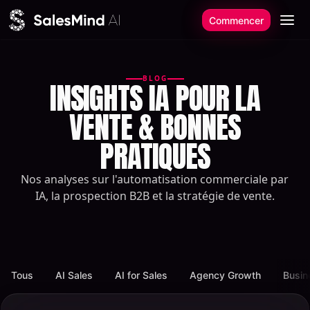
Aller au contenu
Commencer
BLOG
INSIGHTS IA POUR LA
VENTE & BONNES
PRATIQUES
Nos analyses sur l'automatisation commerciale par
IA, la prospection B2B et la stratégie de vente.
Tous
AI Sales
AI for Sales
Agency Growth
Busin