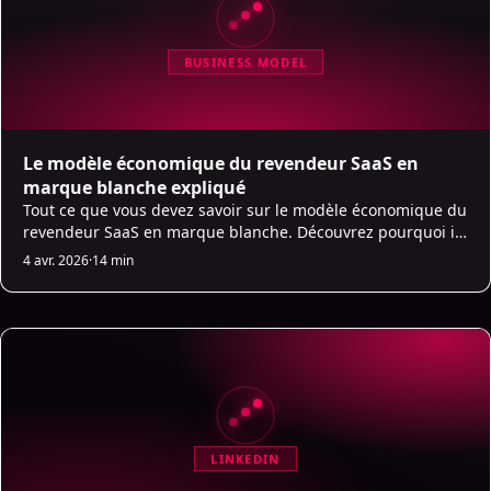
BUSINESS MODEL
Le modèle économique du revendeur SaaS en
marque blanche expliqué
Tout ce que vous devez savoir sur le modèle économique du
revendeur SaaS en marque blanche. Découvrez pourquoi il
est rentable et comment démarrer avec des marges élevées
4 avr. 2026
·
14 min
et des revenus récurrents.
LINKEDIN