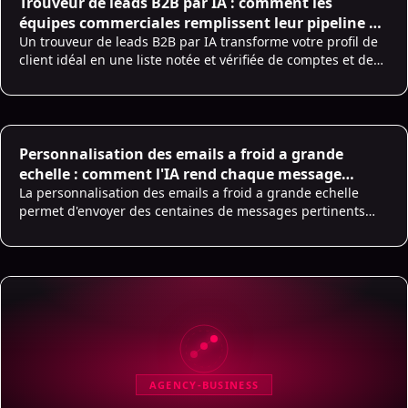
Trouveur de leads B2B par IA : comment les
équipes commerciales remplissent leur pipeline en
2026
Un trouveur de leads B2B par IA transforme votre profil de
client idéal en une liste notée et vérifiée de comptes et de
contacts. Voici ce qui marche en 2026 et un plan de 30 jours
pour démarrer.
Personnalisation des emails a froid a grande
echelle : comment l'IA rend chaque message
unique
La personnalisation des emails a froid a grande echelle
permet d'envoyer des centaines de messages pertinents
par jour. Voici a quoi elle ressemble et ou l'IA aide.
AGENCY-BUSINESS