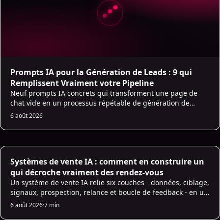
Prompts IA pour la Génération de Leads : 9 qui
Remplissent Vraiment votre Pipeline
Neuf prompts IA concrets qui transforment une page de
chat vide en un processus répétable de génération de
leads, de l'ICP aux relances.
6 août 2026
AI Sales
Systèmes de vente IA : comment en construire un
qui décroche vraiment des rendez-vous
Un système de vente IA relie six couches - données, ciblage,
signaux, prospection, relance et boucle de feedback - en un
moteur qui décroche plus de rendez-vous dans la durée.
6 août 2026
·
7 min