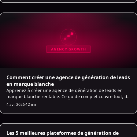
AGENCY GROWTH
Comment créer une agence de génération de leads
en marque blanche
Apprenez à créer une agence de génération de leads en
marque blanche rentable. Ce guide complet couvre tout, du
choix du partenaire à la mise à l'échelle de vos opérations
4 avr. 2026
·
12 min
grâce à l'AI et à l'automatisation.
AI Sales Infrastructure
Les 5 meilleures plateformes de génération de