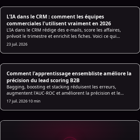
L'IA dans le CRM : comment les équipes
commerciales l'utilisent vraiment en 2026
L'IA dans le CRM rédige des e-mails, score les affaires,
prévoit le trimestre et enrichit les fiches. Voici ce qui
marche en 2026 et un plan de 30 jours pour démarrer.
23 juil. 2026
Sales Strategies
Comment l'apprentissage ensembliste améliore la
précision du lead scoring B2B
Bagging, boosting et stacking réduisent les erreurs,
augmentent l'AUC-ROC et améliorent la précision et le
rappel de votre lead scoring B2B.
17 juil. 2026
·
10 min