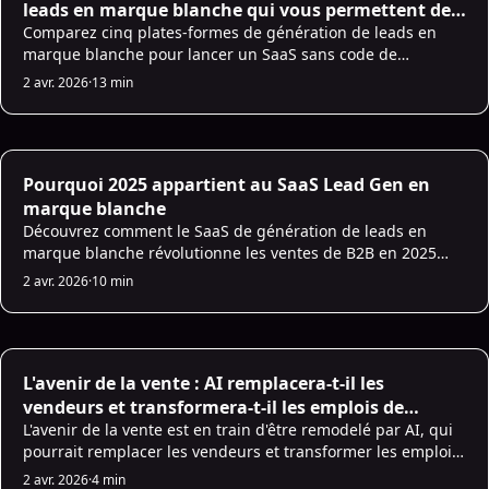
leads en marque blanche qui vous permettent de
lancer un SaaS sans écrire de ligne de code
Comparez cinq plates-formes de génération de leads en
marque blanche pour lancer un SaaS sans code de
marque : fonctionnalités, tarifs, intégrations et meilleurs
2 avr. 2026
·
13 min
cas d'utilisation.
AI Sales Infrastructure
Pourquoi 2025 appartient au SaaS Lead Gen en
marque blanche
Découvrez comment le SaaS de génération de leads en
marque blanche révolutionne les ventes de B2B en 2025
grâce à des outils pilotés par AI, une évolutivité et un
2 avr. 2026
·
10 min
contrôle amélioré de la marque.
AI for Sales
L'avenir de la vente : AI remplacera-t-il les
vendeurs et transformera-t-il les emplois de
vente ?
L'avenir de la vente est en train d'être remodelé par AI, qui
pourrait remplacer les vendeurs et transformer les emplois
de vente traditionnels. Découvrez si AI remplacera les
2 avr. 2026
·
4 min