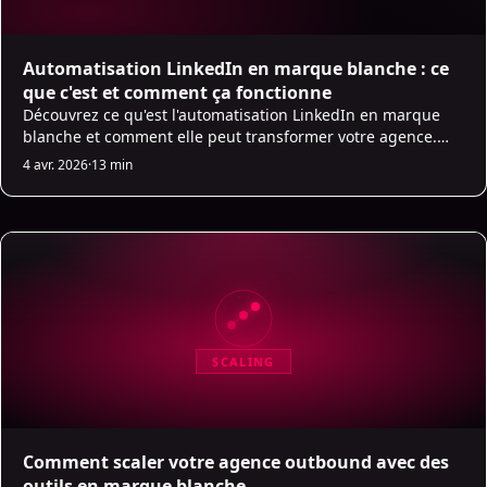
Automatisation LinkedIn en marque blanche : ce
que c'est et comment ça fonctionne
Découvrez ce qu'est l'automatisation LinkedIn en marque
blanche et comment elle peut transformer votre agence.
Augmentez les taux de connexion de 2,5x et économisez 15
4 avr. 2026
·
13 min
heures par semaine par client.
SCALING
Comment scaler votre agence outbound avec des
outils en marque blanche