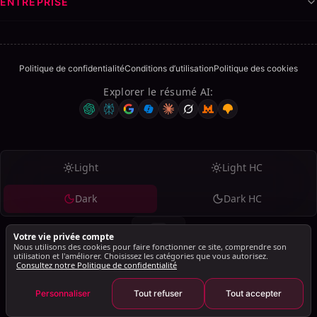
ENTREPRISE
Politique de confidentialité
Conditions d’utilisation
Politique des cookies
Explorer le résumé AI
:
Light
Light HC
Dark
Dark HC
Votre vie privée compte
Nous utilisons des cookies pour faire fonctionner ce site, comprendre son
utilisation et l'améliorer. Choisissez les catégories que vous autorisez.
Consultez notre Politique de confidentialité
© 2026 SalesMind AI. Tous droits réservés.
SalesMind AI PTE Ltd., 160 Robinson Road, #14-04, Singapore Business
Personnaliser
Tout refuser
Tout accepter
Federation Centre, Singapore 068914