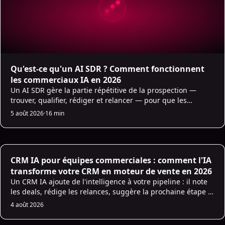
Qu'est-ce qu'un AI SDR ? Comment fonctionnent
les commerciaux IA en 2026
Un AI SDR gère la partie répétitive de la prospection —
trouver, qualifier, rédiger et relancer — pour que les
commerciaux humains se concentrent sur les conversations
5 août 2026
·
16 min
qui closent.
CRM IA pour équipes commerciales : comment l'IA
transforme votre CRM en moteur de vente en 2026
Un CRM IA ajoute de l'intelligence à votre pipeline : il note
les deals, rédige les relances, suggère la prochaine étape et
nettoie les données automatiquement pour que vos
4 août 2026
commerciaux vendent plus.