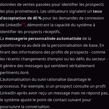
Sommaire
données de ventes passées pour identifier les prospects
les plus prometteurs. Les utilisateurs signalent un
taux
ON THIS PAGE
d'acceptation de 40 %
pour les demandes de connexion
Scoring prédictif des leads : comment il peut booster
[1]
de LinkedIn
, démontrant la capacité du système à
votre réussite commerciale
identifier les prospects réceptifs.
Fonctionnement de la notation traditionnelle des
La
messagerie personnalisée automatisée
leads
de la
plateforme va au-delà de la personnalisation de base. En
Le système de notation par points
tirant des informations des profils de prospects - comme
Problèmes avec les méthodes de notation manuelle
les récents changements d'emploi ou les défis du secteur -
Fonctionnement de la notation prédictive des leads
il génère des messages qui semblent véritablement
AI et l'apprentissage automatique dans la notation
des leads
pertinents.iloré.
Avantages de la notation optimisée par AI
L'automatisation du suivi rationalise davantage le
Comparaison de précision et d'efficacité
processus. Par exemple, si un prospect consulte un profil
LinkedIn après avoir reçu un message mais ne répond pas,
Mesures de performances côte à côte
le système ajuste le point de contact suivant pour
Impact sur les ventes de LinkedIn et la génération de
leads B2B
poursuivre la conversation.