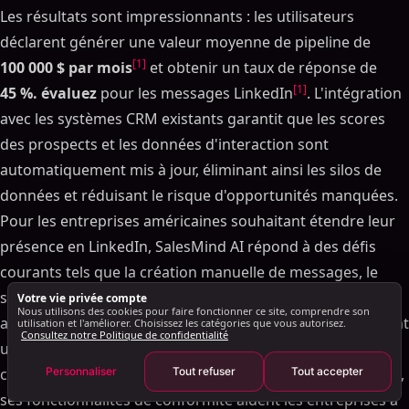
Une sensibilisation plus intelligente de LinkedIn
Les résultats sont impressionnants : les utilisateurs
avec AI
déclarent générer une valeur moyenne de pipeline de
SalesMind AI dans LinkedIn Sensibilisation
[1]
100 000 $ par mois
et obtenir un taux de réponse de
Guide de mise en œuvre pour les entreprises
[1]
45 %. évaluez
pour les messages LinkedIn
. L'intégration
américaines
avec les systèmes CRM existants garantit que les scores
Ce dont vous avez besoin avant de commencer
des prospects et les données d'interaction sont
Quand passer de la notation manuelle à la notation
automatiquement mis à jour, éliminant ainsi les silos de
AI
données et réduisant le risque d'opportunités manquées.
Principaux points à retenir
Pour les entreprises américaines souhaitant étendre leur
FAQ
présence en LinkedIn, SalesMind AI répond à des défis
Comment la notation prédictive des leads améliore-
courants tels que la création manuelle de messages, le
t-elle la portée de LinkedIn pour les ventes de B2B
par rapport aux méthodes traditionnelles ?
suivi des suivis et la priorisation des prospects. En
Votre vie privée compte
Nous utilisons des cookies pour faire fonctionner ce site, comprendre son
De quoi a besoin une entreprise pour se lancer
automatisant ces tâches chronophages tout en conservant
utilisation et l'améliorer. Choisissez les catégories que vous autorisez.
Consultez notre Politique de confidentialité
dans la notation prédictive des leads ?
une touche personnelle, cela permet aux équipes
Comment la notation prédictive des leads améliore-
commerciales de nouer des relations plus solides. De plus,
Personnaliser
Tout refuser
Tout accepter
t-elle l'évolutivité et la précision de la gestion des
ses fonctionnalités de conformité aident les entreprises à
leads ?