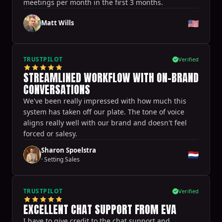
meetings per month in the first 3 months.
🇺🇸
Matt Wills
TRUSTPILOT
Verified
STREAMLINED WORKFLOW WITH ON-BRAND
CONVERSATIONS
We've been really impressed with how much this
system has taken off our plate. The tone of voice
aligns really well with our brand and doesn't feel
forced or salesy.
Sharon Spoelstra
🇳🇱
·
Setting Sales
TRUSTPILOT
Verified
EXCELLENT CHAT SUPPORT FROM EVA
I have to give credit to the chat support and