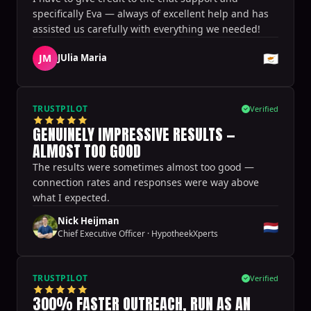
specifically Eva — always of excellent help and has
assisted us carefully with everything we needed!
🇨🇾
JM
JUlia Maria
TRUSTPILOT
Verified
GENUINELY IMPRESSIVE RESULTS —
ALMOST TOO GOOD
The results were sometimes almost too good —
connection rates and responses were way above
what I expected.
Nick Heijman
🇳🇱
Chief Executive Officer
·
HypotheekXperts
TRUSTPILOT
Verified
300% FASTER OUTREACH, RUN AS AN