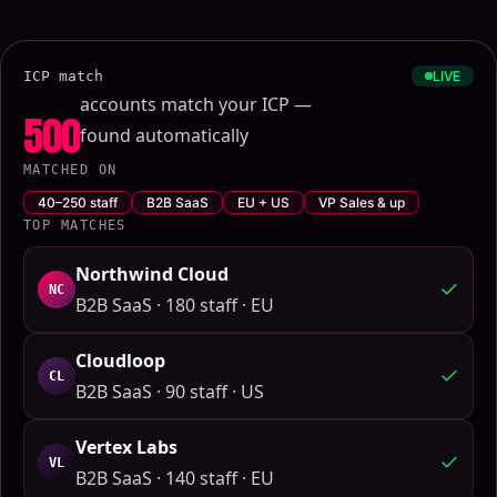
ICP match
LIVE
accounts match your ICP —
500
found automatically
MATCHED ON
40–250 staff
B2B SaaS
EU + US
VP Sales & up
TOP MATCHES
Northwind Cloud
NC
B2B SaaS · 180 staff · EU
Cloudloop
CL
B2B SaaS · 90 staff · US
Vertex Labs
VL
B2B SaaS · 140 staff · EU