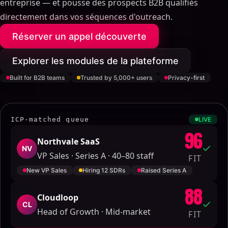
entreprise — et pousse des prospects B2B qualifiés
directement dans vos séquences d'outreach.
Réserver un appel découverte
Explorer les modules de la plateforme
Built for B2B teams
Trusted by 5,000+ users
Privacy-first
ICP-matched queue
LIVE
96
Northvale SaaS
NV
VP Sales · Series A · 40–80 staff
FIT
New VP Sales
Hiring 12 SDRs
Raised Series A
88
Cloudloop
CL
Head of Growth · Mid-market
FIT