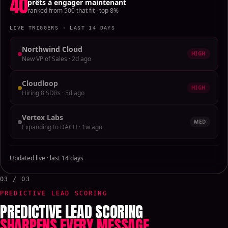
40
prêts à engager maintenant
ranked from 500 that fit · top 8%
LIVE TRIGGERS · LAST 14 DAYS
Northwind Cloud
HIGH
New VP of Sales · 2d ago
Cloudloop
HIGH
Hiring 8 SDRs · 5d ago
Vertex Labs
MED
Expanding to DACH · 1w ago
Updated live · last 14 days
03 / 03
PREDICTIVE LEAD SCORING
PREDICTIVE LEAD SCORING
SHARPENS EVERY MESSAGE