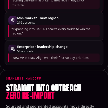
“Scaling the team fast? Ramp new reps in days, not
months.”
Mid-market · new region
216
accounts
“Expanding into DACH? Localize every touch to win the
region.”
Enterprise · leadership change
54
accounts
“New VP in seat? Align with their first-90-day priorities.”
SEAMLESS HANDOFF
STRAIGHT INTO OUTREACH
ZERO RE-IMPORT
Sourced and segmented accounts move directly