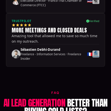
🇹🇭
Executive Director
·
Franco-Thai Chamber of
Commerce (FTCC)
TRUSTPILOT
Verified
MORE MEETINGS AND CLOSED DEALS
Amazing tool that allowed me to save so much time
on my outreach.
Sébastien Debhi-Durand
🇫🇷
Freelance - Information Services
·
Freelance
Insider
FAQ
AI LEAD GENERATION
BETTER THAN