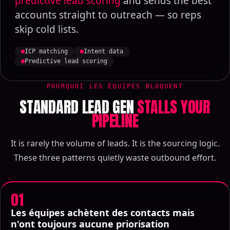
predictive lead scoring
and sends the best
accounts straight to outreach — so reps
skip cold lists.
ICP matching
Intent data
Predictive lead scoring
POURQUOI LES ÉQUIPES BLOQUENT
STANDARD LEAD GEN
STALLS YOUR
PIPELINE
It is rarely the volume of leads. It is the sourcing logic.
These three patterns quietly waste outbound effort.
01
Les équipes achètent des contacts mais
n'ont toujours aucune priorisation