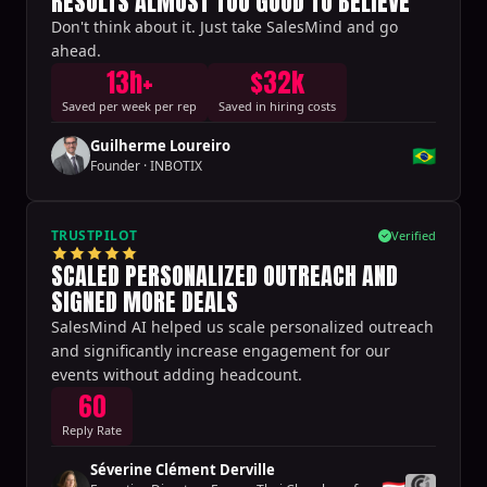
RESULTS ALMOST TOO GOOD TO BELIEVE
Don't think about it. Just take SalesMind and go
ahead.
13h+
$32k
Saved per week per rep
Saved in hiring costs
Guilherme Loureiro
🇧🇷
Founder
·
INBOTIX
TRUSTPILOT
Verified
SCALED PERSONALIZED OUTREACH AND
SIGNED MORE DEALS
SalesMind AI helped us scale personalized outreach
and significantly increase engagement for our
events without adding headcount.
60
Reply Rate
Séverine Clément Derville