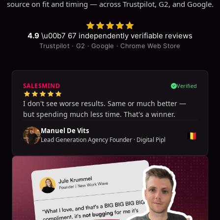
source on fit and timing — across Trustpilot, G2, and Google.
4.9
\u00b7
67
independently verifiable reviews
Trustpilot · G2 · Google · Chrome Web Store
SALESMIND
Verified
I don't see worse results. Same or much better —
but spending much less time. That's a winner.
Manuel De Vits
🇧🇪
Lead Generation Agency Founder
·
Digital Pipl