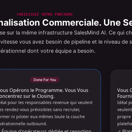
CHOISISSEZ VOTRE PARCOURS
nalisation Commerciale. Une Se
e sur la même infrastructure SalesMind AI. Ce qui c
e vitesse vous avez besoin de pipeline et le niveau de
érationnel dont votre équipe a besoin.
Done For You
ous Opérons le Programme. Vous Vous
Vous G
oncentrez sur le Closing.
Fourni
déal pour les responsables revenue qui veulent
Idéal p
es rendez-vous prévisibles sans recruter,
veulent
ormer ni piloter eux-mêmes toute la couche
propre
pérationnelle outbound.
platefo
✓
Équipe d'opérateurs dédiée et reporting
✓
Plat