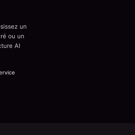
isissez un
ré ou un
cture AI
ervice