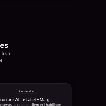
ces
d à un
et
Partner-Led
tructure White-Label + Marge
nservez la relation client et l'habillage