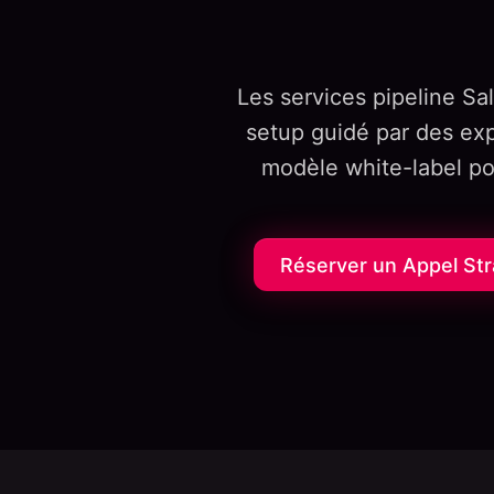
Les services pipeline Sa
setup guidé par des ex
modèle white-label pou
Réserver un Appel Str