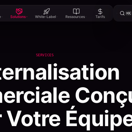
⌘K
e
Solutions
White-Label
Ressources
Tarifs
SERVICES
ernalisation
rciale Conç
 Votre Équip