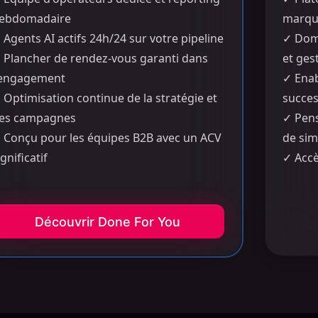
ebdomadaire
marq
✓
Agents AI actifs 24h/24 sur votre pipeline
✓
Doma
✓
Plancher de rendez-vous garanti dans
et ges
'engagement
✓
Enab
✓
Optimisation continue de la stratégie et
succe
es campagnes
✓
Pen
✓
Conçu pour les équipes B2B avec un ACV
de sim
ignificatif
✓
Accè
Découvrir Done For You