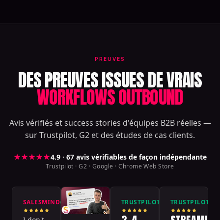
PREUVES
DES PREUVES ISSUES DE VRAIS
WORKFLOWS OUTBOUND
Avis vérifiés et success stories d'équipes B2B réelles —
sur Trustpilot, G2 et des études de cas clients.
★★★★★
4.9 · 67 avis vérifiables de façon indépendante
Trustpilot · G2 · Google · Chrome Web Store
SALESMIND
TRUSTPILOT
TRUSTPILOT
Verified
Verified
V
I don't