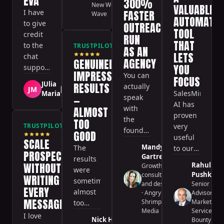
EVA
300%
tone of
first 3
New Work
VALUABLE
I have
FASTER
voice
Wave
months.
AUTOMATIO
to give
aligns
OUTREACH,
TOOL
credit
really
RUN
THAT
to the
well
TRUSTPILOT
Verified
AS AN
LETS
chat
with
AGENCY
GENUINELY
YOU
support
our
IMPRESSIVE
You can
and
FOCUS
brand
JUlia
RESULTS
actually
🇨🇾
JM
specifically
and
SalesMind
Maria
—
speak
Eva —
doesn't
AI has
with
ALMOST
always
feel
proven
the
TOO
of
forced
TRUSTPILOT
very
Verified
founders
GOOD
excellent
or
useful
SCALE
and get
help
salesy.
Mandy
The
to our
thoughtful
PROSPECTING
and has
Gartrell
results
sales
feedback
WITHOUT
Rahul
assisted
Growth
were
team.
and
Pushkarn
consultancy
WRITING
us
sometimes
and design
Senior
guidance
carefully
EVERY
almost
·
Angry
Advisor -
with
MESSAGE
Shrimp
Marketing
too
everything
Media
Services
·
good —
I love
Nick Heijman
Bounty
we