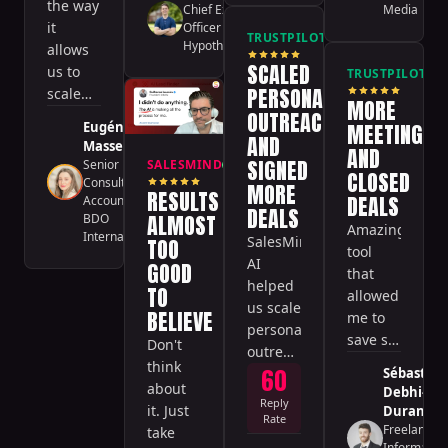
connection
the way
Media
Chief Executive
🇳🇱
needed!
rates
it
Officer
·
TRUSTPILOT
Verified
and
HypotheekXperts
allows
SCALED
responses
us to
TRUSTPILOT
V
were
PERSONALIZED
scale
MORE
way
the
OUTREACH
Eugénie
MEETINGS
above
prospecting
AND
Masse
AND
what I
without
SIGNED
Senior
SALESMIND
Verified
CLOSED
expected.
🇹🇭
spending
Consultant -
MORE
RESULTS
DEALS
Accounting
·
much
DEALS
ALMOST
BDO
time
Amazing
International
SalesMind
TOO
writing
tool
AI
GOOD
the
that
helped
TO
messages.
allowed
us scale
BELIEVE
me to
personalized
save so
Don't
outreach
much
think
60
and
Sébastien
time on
about
Debhi-
significantly
Reply
my
it. Just
Durand
increase
Rate
outreach.
Freelance -
take
engagement
Informatio