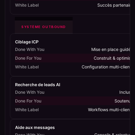
White Label
Succès partenaire
SYSTÈME OUTBOUND
Ciblage ICP
Done With You
Mise en place guidée
Done For You
Construit & optimisé
White Label
Configuration multi-clients
Recherche de leads AI
Done With You
Incluse
Done For You
Soutenue
White Label
Workflows multi-clients
Aide aux messages
Done With You
Conseils & relecture