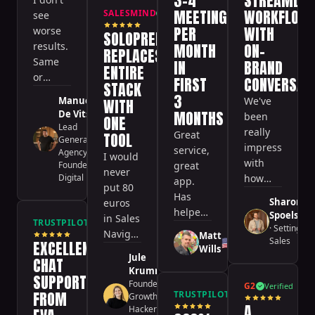
3-4
STREAMLIN
MEETINGS
WORKFLOW
SALESMIND
Verified
see
PER
WITH
worse
SOLOPRENEUR
results.
MONTH
ON-
REPLACES
Same
IN
BRAND
ENTIRE
or
FIRST
CONVERSAT
STACK
much
3
Manuel
We've
WITH
better
MONTHS
De Vits
been
ONE
— but
Lead
really
Great
TOOL
🇧🇪
spending
Generation
impressed
service,
Agency
much
I would
with
Founder
·
great
less
never
Digital Pipl
how
app.
time.
put 80
much
Has
That's a
Sharon
euros
this
helped
Spoelstra
winner.
in Sales
TRUSTPILOT
Verified
system
me get
·
Setting
Navigator
Matt
has
🇺🇸
Sales
3-4
EXCELLENT
Wills
if I have
taken
Jule
meetings
CHAT
a tool
off our
Krummel
per
SUPPORT
like
Founder &
plate.
G2
Verified
month
FROM
🇩🇪
TRUSTPILOT
Verified
this.
Growth
The
in the
A
Hacker
·