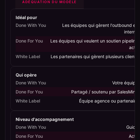
modèles
ADÉQUATION DU MODÈLE
Done
With
Idéal pour
You,
Done With You
Les équipes qui gèrent l'outbound en
interne
Done
For
Done For You
Les équipes qui veulent un soutien pipeline
You
actif
et
White Label
Les partenaires qui gèrent plusieurs clients
White
Label
Qui opère
Done With You
Votre équipe
Done For You
Partagé / soutenu par SalesMind
White Label
Équipe agence ou partenaire
Niveau d'accompagnement
Done With You
Guidé
Done For You
Actif