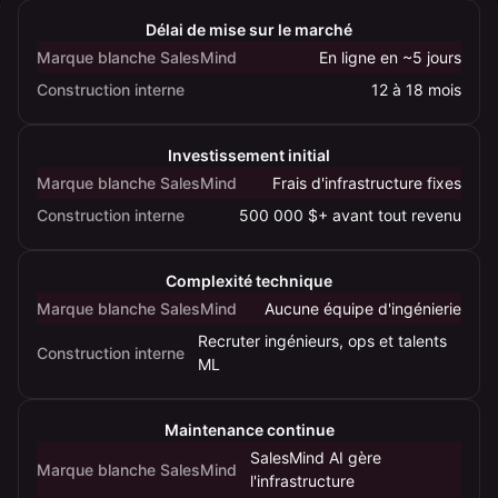
entre
Délai de mise sur le marché
la
Marque blanche SalesMind
En ligne en ~5 jours
construction
Construction interne
12 à 18 mois
d'un
AI
SDR
Investissement initial
en
Marque blanche SalesMind
Frais d'infrastructure fixes
interne
Construction interne
500 000 $+ avant tout revenu
et
la
Complexité technique
marque
Marque blanche SalesMind
Aucune équipe d'ingénierie
blanche
SalesMind
Recruter ingénieurs, ops et talents
Construction interne
ML
AI,
sur
le
Maintenance continue
délai,
SalesMind AI gère
Marque blanche SalesMind
le
l'infrastructure