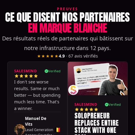
PREUVES
CE QUE DISENT NOS PARTENAIRES
EN MARQUE BLANCHE
Des résultats réels de partenaires qui bâtissent sur
notre infrastructure dans 12 pays.
★★★★★
4.9
·
67
avis vérifiés
SALESMIND
Verified
I don't see worse
results. Same or much
better — but spending
much less time. That's
SALESMIND
Verified
a winner.
SOLOPRENEUR
Manuel De
REPLACES ENTIRE
Vits
STACK WITH ONE
🇧🇪
Lead Generation