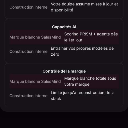
coût
Votre équipe assume mises à jour et
Construction interne
et
disponibilité
le
risque
Capacités AI
de
Scoring PRISM + agents dès
livraison.
Marque blanche SalesMind
le 1er jour
Entraîner vos propres modèles de
Construction interne
zéro
Contrôle de la marque
Marque blanche totale sous
Marque blanche SalesMind
votre marque
Limité jusqu'à reconstruction de la
Construction interne
stack