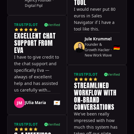
TOOL
Agency Founder
·
Digital Pipl
I would never put 80
euros in Sales
Navigator if I have a
TRUSTPILOT
Verified
tool like this.
EXCELLENT CHAT
Jule Krummel
SUPPORT FROM
Founder &
🇩🇪
EVA
Growth Hacker
·
New Work Wave
I have to give credit to
the chat support and
specifically Eva —
TRUSTPILOT
Verified
always of excellent
help and has assisted
STREAMLINED
us carefully with
WORKFLOW WITH
everything we needed!
ON-BRAND
🇨🇾
JM
JUlia Maria
CONVERSATIONS
We've been really
impressed with how
TRUSTPILOT
Verified
much this system has
taken off our plate.