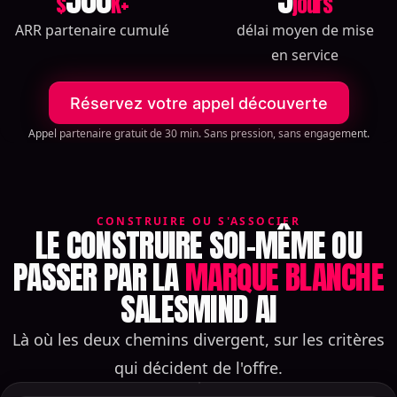
500
5
$
K+
jours
ARR partenaire cumulé
délai moyen de mise
en service
Réservez votre appel découverte
Appel partenaire gratuit de 30 min. Sans pression, sans engagement.
CONSTRUIRE OU S'ASSOCIER
LE CONSTRUIRE SOI-MÊME OU
PASSER PAR LA
MARQUE BLANCHE
SALESMIND AI
Là où les deux chemins divergent, sur les critères
qui décident de l'offre.
Comparaison