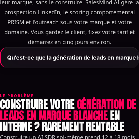
leur marque, sans le construire. SalesMind AI gère la
prospection LinkedIn, le scoring comportemental
PRISM et l'outreach sous votre marque et votre
domaine. Vous gardez le client, fixez votre tarif et
démarrez en cinq jours environ.
Qu'est-ce que la génération de leads en marque 
La génération de leads en marque blanche est un
service de pipeline rebrandable qu'une entreprise
construit et qu'une autre revend sous sa propre
marque, son domaine et ses tarifs. Le programme de
LE PROBLÈME
CONSTRUIRE VOTRE
GÉNÉRATION DE
SalesMind AI offre aux partenaires un AI SDR
LEADS EN MARQUE BLANCHE
EN
LinkedIn — agents autonomes, scoring
INTERNE ? RAREMENT RENTABLE
comportemental PRISM et outreach personnalisé —
pendant que SalesMind AI gère toute
Construire un AI SDR soi-même prend 12 à 18 mois