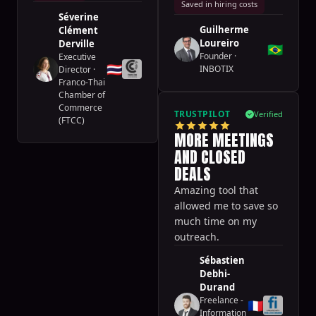
Saved in hiring costs
Séverine
Guilherme
Clément
Loureiro
Derville
🇧🇷
Founder
·
Executive
🇹🇭
INBOTIX
Director
·
Franco-Thai
Chamber of
Commerce
TRUSTPILOT
Verified
(FTCC)
MORE MEETINGS
AND CLOSED
DEALS
Amazing tool that
allowed me to save so
much time on my
outreach.
Sébastien
Debhi-
Durand
Freelance -
🇫🇷
Information