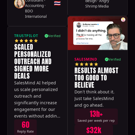
Consultant -
design
·
Angry
🇹🇭
Accounting
·
Shrimp Media
BDO
International
TRUSTPILOT
Verified
SCALED
PERSONALIZED
OUTREACH AND
SALESMIND
Verified
SIGNED MORE
RESULTS ALMOST
DEALS
TOO GOOD TO
BELIEVE
SalesMind AI helped
us scale personalized
Don't think about it.
outreach and
Just take SalesMind
significantly increase
and go ahead.
engagement for our
13h+
events without adding
Saved per week per rep
60
headcount.
$32k
Reply Rate