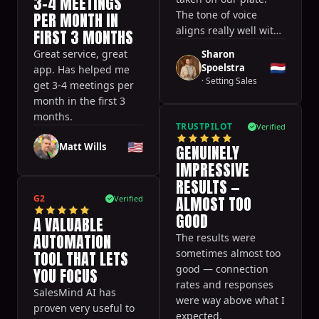
3-4 MEETINGS
The tone of voice
PER MONTH IN
aligns really well with
FIRST 3 MONTHS
our brand and doesn't
Great service, great
Sharon
feel forced or salesy.
🇳🇱
Spoelstra
app. Has helped me
·
Setting Sales
get 3-4 meetings per
month in the first 3
months.
TRUSTPILOT
Verified
🇺🇸
Matt Wills
GENUINELY
IMPRESSIVE
RESULTS —
G2
ALMOST TOO
Verified
GOOD
A VALUABLE
AUTOMATION
The results were
sometimes almost too
TOOL THAT LETS
good — connection
YOU FOCUS
rates and responses
SalesMind AI has
were way above what I
proven very useful to
expected.