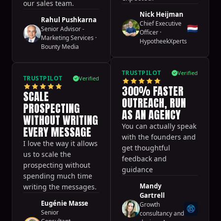
our sales team.
Nick Heijman
Rahul Pushkarna
Chief Executive
🇳🇱
Senior Advisor -
Officer
·
Marketing Services
·
HypotheekXperts
Bounty Media
TRUSTPILOT
Verified
TRUSTPILOT
Verified
300% FASTER
SCALE
OUTREACH, RUN
PROSPECTING
AS AN AGENCY
WITHOUT WRITING
You can actually speak
EVERY MESSAGE
with the founders and
I love the way it allows
get thoughtful
us to scale the
feedback and
prospecting without
guidance
spending much time
Mandy
writing the messages.
Gartrell
Eugénie Masse
Growth
Senior
consultancy and