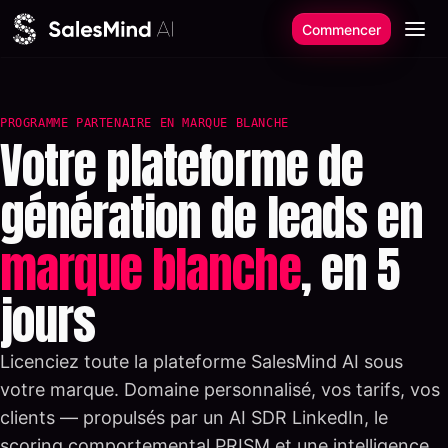
Aller au contenu
Commencer
PROGRAMME PARTENAIRE EN MARQUE BLANCHE
Votre plateforme de
génération de leads en
marque blanche
, en 5
jours
Licenciez toute la plateforme SalesMind AI sous
votre marque. Domaine personnalisé, vos tarifs, vos
clients — propulsés par un AI SDR LinkedIn, le
scoring comportemental PRISM et une intelligence