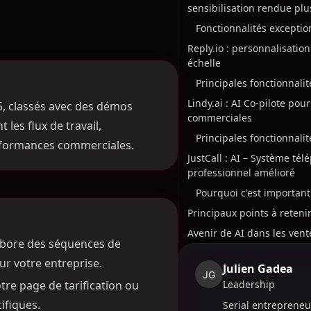
sensibilisation rendue plu
Fonctionnalités exception
Reply.io : personnalisatio
échelle
Principales fonctionnalit
Lindy.ai : AI Co-pilote pou
25, classés avec des démos
commerciales
les flux de travail,
Principales fonctionnalit
erformances commerciales.
JustCall : AI – Système té
professionnel amélioré
Pourquoi c'est important
Principaux points à reteni
Avenir de AI dans les ven
labore des séquences de
ur votre entreprise.
Julien Gadea
JG
otre page de tarification ou
Leadership
ifiques.
Serial entrepreneu