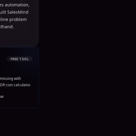
les automation,
uilt SalesMind
peline problem
sthand.
FREE TOOL
missing with
DR cost calculator.
tor