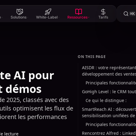
⌘K
e
Solutions
White-Label
Ressources
Tarifs
ON THIS PAGE
AISDR : votre représentant
nte AI pour
développement des ventes
Principales fonctionnalit
et démos
GoHigh Level : le CRM tou
de 2025, classés avec des
Ce qui le distingue :
ls optimisent les flux de
SmartReach AI : découvert
éliorent les performances
sensibilisation unifiées de
Principales fonctionnalit
Rencontrez Alfred : Linke
e lecture