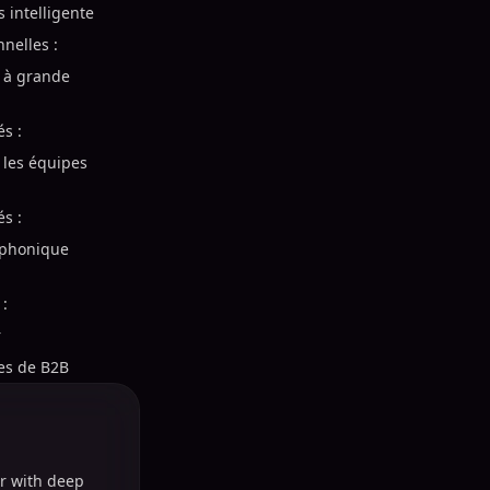
s intelligente
nelles :
n à grande
és :
r les équipes
és :
léphonique
 :
r
tes de B2B
r with deep