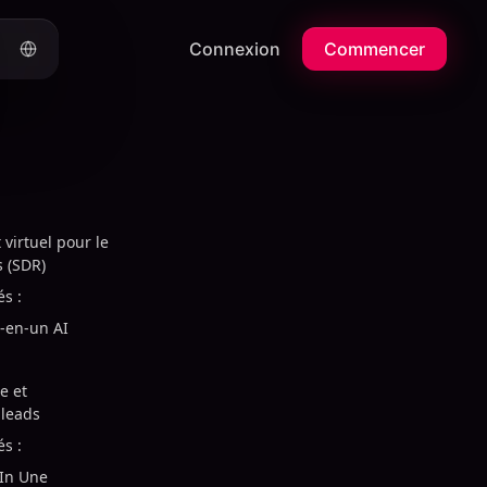
Connexion
Commencer
 virtuel pour le
 (SDR)
és :
t-en-un AI
e et
 leads
és :
dIn Une