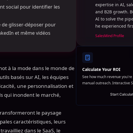
expertise in AI, sa
t social pour identifier les
and B2B growth. B
AI to solve the pi
 de glisser-déposer pour
he experienced fir
inkedIn et même vidéos
SalesMind Profile
un mot à la mode dans le monde de
Calculate Your ROI
utils basés sur AI, les équipes
See how much revenue you're 
manual outreach. Interactive S
cacité, une personnalisation et
ls qui inondent le marché,
Start Calcula
transformeront le paysage
pales caractéristiques, leurs
travailliez dans le SaaS, le