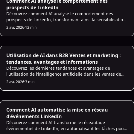
Comment AI analyse le comportement des
prospects de LinkedIn
Découvrez comment AI analyse le comportement des
prospects de LinkedIn, transformant ainsi la sensibilisation
grâce à des informations en temps réel et des messages
2 avr. 2026
·
12 min
personnalisés pour un engagement plus élevé.
AI for Sales
Utilisation de AI dans B2B Ventes et marketing :
tendances, avantages et informations
Découvrez les dernières tendances et avantages de
l'utilisation de l'intelligence artificielle dans les ventes de
B2B pour améliorer les processus de vente et
2 avr. 2026
·
3 min
responsabiliser votre équipe commerciale.
AI Prospecting
Comment AI automatise la mise en réseau
d'événements LinkedIn
Découvrez comment AI transforme le réseautage
événementiel de LinkedIn, en automatisant les tâches pour