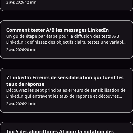
améliorer les connexions et augmenter les taux
2 avr. 2026
·
12 min
d'engagement des professionnels.
AI Prospecting
Comment tester A/B les messages LinkedIn
Un guide étape par étape pour la diffusion des tests A/B
LinkedIn : définissez des objectifs clairs, testez une variable,
suivez les taux de réponse et d'acceptation et faites évoluer
2 avr. 2026
·
20 min
les messages gagnants.
AI Prospecting
7 LinkedIn Erreurs de sensibilisation qui tuent les
taux de réponse
Découvrez les sept principales erreurs de sensibilisation de
LinkedIn qui entravent les taux de réponse et découvrez
comment affiner votre approche pour un meilleur
2 avr. 2026
·
21 min
engagement.
AI Lead Scoring
Top 5 des algorithmes AI pour la notation des