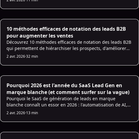
AI Lead Scoring
10 méthodes efficaces de notation des leads B2B
pour augmenter les ventes
Découvrez 10 méthodes efficaces de notation des leads B2B
qui permettent de hiérarchiser les prospects, d'améliorer
les taux de conversion et d'optimiser l'efficacité des ventes.
2 avr. 2026
·
32 min
AI Sales Infrastructure
Pourquoi 2026 est l'année du SaaS Lead Gen en
marque blanche (et comment surfer sur la vague)
Pourquoi le SaaS de génération de leads en marque
blanche connaît un essor en 2026 : l'automatisation de AI,
des lancements plus rapides, des intégrations CRM et des
2 avr. 2026
·
13 min
étapes pratiques pour faire évoluer et augmenter la valeur
du pipeline.
AI for Sales