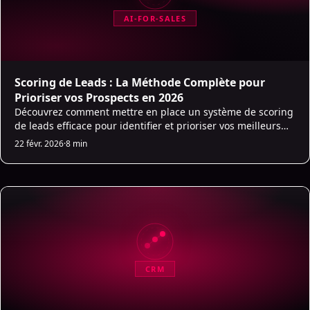
AI-FOR-SALES
Scoring de Leads : La Méthode Complète pour
Prioriser vos Prospects en 2026
Découvrez comment mettre en place un système de scoring
de leads efficace pour identifier et prioriser vos meilleurs
prospects B2B. Guide complet avec exemples et bonnes
22 févr. 2026
·
8 min
pratiques.
CRM