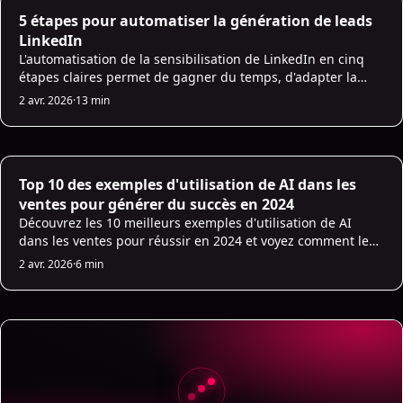
AI Prospecting
5 étapes pour automatiser la génération de leads
LinkedIn
L'automatisation de la sensibilisation de LinkedIn en cinq
étapes claires permet de gagner du temps, d'adapter la
prospection personnalisée de B2B et d'améliorer les taux de
2 avr. 2026
·
13 min
réponse.
AI for Sales
Top 10 des exemples d'utilisation de AI dans les
ventes pour générer du succès en 2024
Découvrez les 10 meilleurs exemples d'utilisation de AI
dans les ventes pour réussir en 2024 et voyez comment les
équipes commerciales exploitent l'intelligence artificielle
2 avr. 2026
·
6 min
pour conclure des affaires plus efficacement.