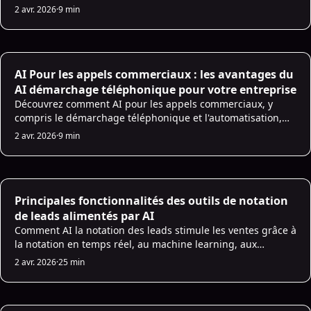
les principales fonctionnalités et les tarifs d'une solution
2 avr. 2026
·
9 min
basée sur AI.
AI for Sales
AI Pour les appels commerciaux : les avantages du
AI démarchage téléphonique pour votre entreprise
Découvrez comment AI pour les appels commerciaux, y
compris le démarchage téléphonique et l'automatisation,
transforme le monde de la vente et aide les entreprises à
2 avr. 2026
·
9 min
prospecter et à conclure des contrats.
AI Lead Scoring
Principales fonctionnalités des outils de notation
de leads alimentés par AI
Comment AI la notation des leads stimule les ventes grâce à
la notation en temps réel, au machine learning, aux
données multicanaux, aux prévisions prédictives et aux
2 avr. 2026
·
25 min
scores transparents pour prioriser les leads à forte
intention.