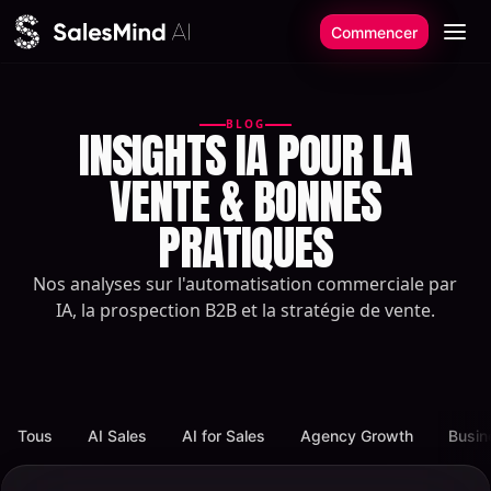
Aller au contenu
Commencer
BLOG
INSIGHTS IA POUR LA
VENTE & BONNES
PRATIQUES
Nos analyses sur l'automatisation commerciale par
IA, la prospection B2B et la stratégie de vente.
Tous
AI Sales
AI for Sales
Agency Growth
Busin