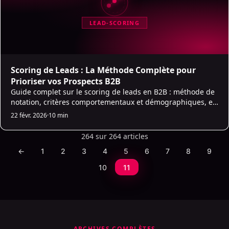
LEAD-SCORING
Scoring de Leads : La Méthode Complète pour
Prioriser vos Prospects B2B
Guide complet sur le scoring de leads en B2B : méthode de
notation, critères comportementaux et démographiques, et
comment l'IA automatise la priorisation des prospects pour
22 févr. 2026
·
10 min
accélérer vos ventes.
264 sur 264 articles
←
1
2
3
4
5
6
7
8
9
10
11
ARCHIVES COMPLÈTES