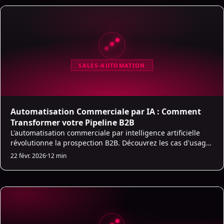
SALES-AUTOMATION
Automatisation Commerciale par IA : Comment
Transformer votre Pipeline B2B
L'automatisation commerciale par intelligence artificielle
révolutionne la prospection B2B. Découvrez les cas d'usage
concrets, les outils et les stratégies pour automatiser votre
22 févr. 2026
·
12 min
pipeline de vente.