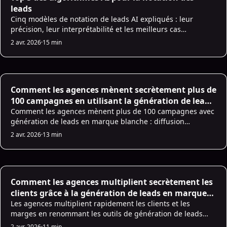
leads
Cinq modèles de notation de leads AI expliqués : leur
précision, leur interprétabilité et les meilleurs cas
d'utilisation de B2B pour aider à prioriser les leads à forte
2 avr. 2026
·
15 min
valeur ajoutée.
AI Prospecting
Comment les agences mènent secrètement plus de
100 campagnes en utilisant la génération de leads
en marque blanche (et gardent les clients
Comment les agences mènent plus de 100 campagnes avec
génération de leads en marque blanche : diffusion
satisfaits)
automatisée de LinkedIn/e-mail, synchronisation CRM,
2 avr. 2026
·
13 min
rapports de marque et réduction des coûts.
AI Prospecting
Comment les agences multiplient secrètement les
clients grâce à la génération de leads en marque
blanche
Les agences multiplient rapidement les clients et les
marges en renommant les outils de génération de leads
basés sur AI au lieu de créer des logiciels.
2 avr. 2026
·
11 min