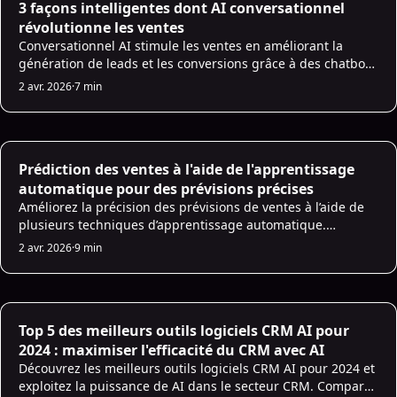
3 façons intelligentes dont AI conversationnel
révolutionne les ventes
Conversationnel AI stimule les ventes en améliorant la
génération de leads et les conversions grâce à des chatbots
24h/24 et 7j/7 et à la PNL.
2 avr. 2026
·
7 min
AI for Sales
Prédiction des ventes à l'aide de l'apprentissage
automatique pour des prévisions précises
Améliorez la précision des prévisions de ventes à l’aide de
plusieurs techniques d’apprentissage automatique.
Découvrez comment dans cet article et construisez un
2 avr. 2026
·
9 min
modèle de prévision des ventes fiable !
AI for Sales
Top 5 des meilleurs outils logiciels CRM AI pour
2024 : maximiser l'efficacité du CRM avec AI
Découvrez les meilleurs outils logiciels CRM AI pour 2024 et
exploitez la puissance de AI dans le secteur CRM. Comparez