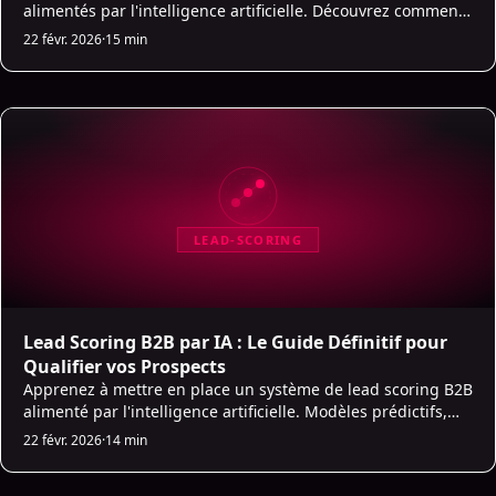
alimentés par l'intelligence artificielle. Découvrez comment
choisir et utiliser le bon outil pour générer des leads
22 févr. 2026
·
15 min
qualifiés.
LEAD-SCORING
Lead Scoring B2B par IA : Le Guide Définitif pour
Qualifier vos Prospects
Apprenez à mettre en place un système de lead scoring B2B
alimenté par l'intelligence artificielle. Modèles prédictifs,
critères de scoring et intégration CRM.
22 févr. 2026
·
14 min