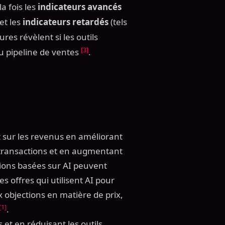
a fois les
indicateurs avancés
et les
indicateurs retardés
(tels
es révèlent si les outils
[3]
u pipeline de ventes
.
t sur les revenus en améliorant
s transactions et en augmentant
tions basées sur AI peuvent
Les offres qui utilisent AI pour
 objections en matière de prix,
[1]
.
et en réduisant les outils