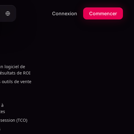
Connexion
Commencer
n logiciel de
résultats de ROI
 outils de vente
 à
tes
ssession (TCO)
s