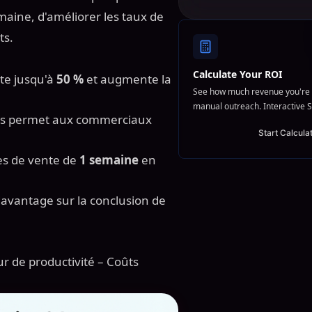
ine, d'améliorer les taux de
ts.
Calculate Your ROI
ite jusqu'à
50 %
et augmente la
See how much revenue you're 
manual outreach. Interactive S
hes permet aux commerciaux
Start Calcula
les de vente de
1 semaine
en
avantage sur la conclusion de
r de productivité – Coûts