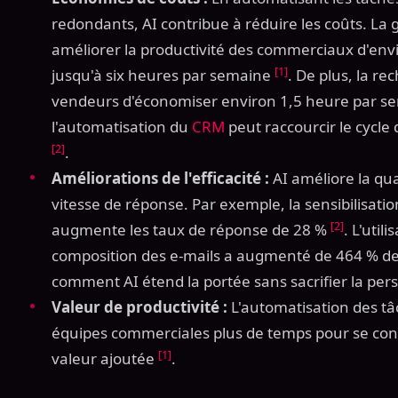
redondants, AI contribue à réduire les coûts. La g
améliorer la productivité des commerciaux d'en
[1]
jusqu'à six heures par semaine
. De plus, la r
vendeurs d'économiser environ 1,5 heure par se
l'automatisation du
CRM
peut raccourcir le cycle
[2]
.
Améliorations de l'efficacité :
AI améliore la qual
vitesse de réponse. Par exemple, la sensibilisat
[2]
augmente les taux de réponse de 28 %
. L'util
composition des e-mails a augmenté de 464 % de
comment AI étend la portée sans sacrifier la per
Valeur de productivité :
L'automatisation des t
équipes commerciales plus de temps pour se conce
[1]
valeur ajoutée
.