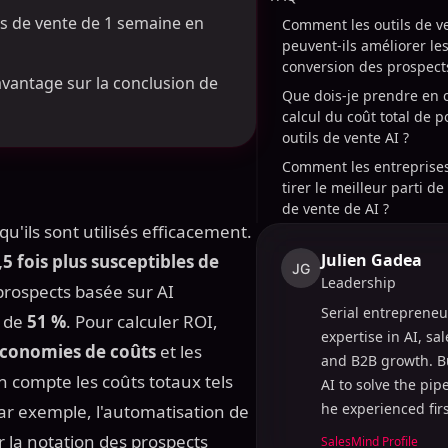
cles de vente de 1 semaine en
Comment les outils de v
peuvent-ils améliorer le
conversion des prospect
avantage sur la conclusion de
Que dois-je prendre en 
calcul du coût total de 
outils de vente AI ?
Comment les entreprises
tirer le meilleur parti de
de vente de AI ?
'ils sont utilisés efficacement.
Julien Gadea
,5 fois plus susceptibles de
JG
Leadership
 prospects basée sur AI
Serial entrepreneu
n de
51 %
. Pour calculer ROI,
expertise in AI, sa
conomies de coûts
et les
and B2B growth. B
n compte les coûts totaux tels
AI to solve the pi
he experienced fir
Par exemple, l'automatisation de
ur la notation des prospects
SalesMind Profile