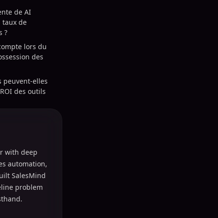
ente de AI
s taux de
s ?
compte lors du
possession des
 peuvent-elles
 ROI des outils
r with deep
les automation,
uilt SalesMind
peline problem
sthand.