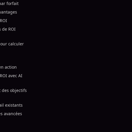
ar forfait
avantages
 ROI
s de ROI
our calculer
en action
 ROI avec AI
t des objectifs
ail existants
tés avancées