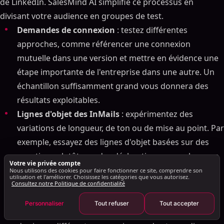
de LinkedIn. SalesMind AI simplifie ce processus en
réponses
divisant votre audience en groupes de test.
Comment suivre les performances et améliorer les
Demandes de connexion
: testez différentes
résultats
approches, comme référencer une connexion
Utilisation du tableau de bord d'analyse de
SalesMind AI
mutuelle dans une version et mettre en évidence une
Comment les tests A/B améliorent vos résultats
étape importante de l'entreprise dans une autre. Un
Comment améliorer vos campagnes au fil du temps
échantillon suffisamment grand vous donnera des
Conclusion : La bonne façon d'automatiser la
résultats exploitables.
sensibilisation de LinkedIn
Lignes d'objet des InMails
: expérimentez des
FAQ
variations de longueur, de ton ou de mise au point. Par
Quels sont les risques liés à l'utilisation d'une
exemple, essayez des lignes d'objet basées sur des
automatisation LinkedIn non approuvée pourols, et
questions plutôt que des déclarations, ou un langage
comment peuvent-ils affecter mon compte ?
Votre vie privée compte
spécifique à un secteur plutôt qu'une formulation
Nous utilisons des cookies pour faire fonctionner ce site, comprendre son
Comment SalesMind AI permet-il d'automatiser les
utilisation et l'améliorer. Choisissez les catégories que vous autorisez.
générale. Même de petits ajustements peuvent avoir
Consultez notre Politique de confidentialité
messages de LinkedIn sans enfreindre les règles ?
un impact significatif sur les taux d'ouverture.
Comment puis-je rendre mes messages LinkedIn
Personnaliser
Tout refuser
Tout accepter
personnels et authentiques tout en utilisant
Timing
: envoyez le même message à des heures ou
l'automatisation ?