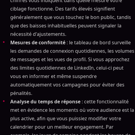
chiffres vous indiquent dans quelle mesure votre
ciblage fonctionne. Des tarifs élevés signifient
généralement que vous touchez le bon public, tandis
que des baisses inhabituelles peuvent signaler la
nécessité d'ajustements.
Mesures de conformité
: le tableau de bord surveille
les demandes de connexion quotidiennes, les volumes
Sommaire
de messages et les vues de profil. Si vous approchez
ON THIS PAGE
des limites quotidiennes de LinkedIn, celui-ci peut
vous en informer et même suspendre
Comment automatiser la sensibilisation de LinkedIn
sans être banni (stratégie complète)
automatiquement vos campagnes pour éviter des
LinkedIn
pénalités.
Ce que LinkedIn dit à propos de l'automatisation
Analyse du temps de réponse
: cette fonctionnalité
Règles que vous devez suivre
met en évidence les moments où votre audience est la
plus active, afin que vous puissiez modifier votre
Que se passe-t-il lorsque vous enfreignez les règles
calendrier pour un meilleur engagement. Par
Comment choisir des outils de sensibilisation
sécurisés AI-Powered