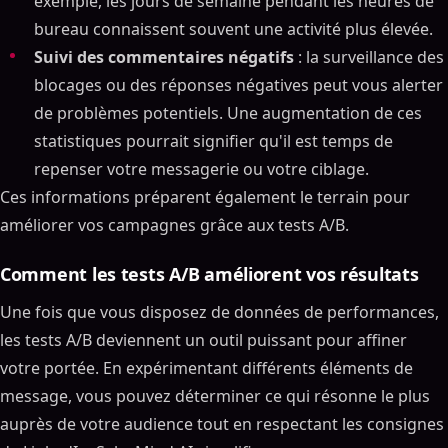
exemple, les jours de semaine pendant les heures de
Ce que SalesMind AI apporte à la table
bureau connaissent souvent une activité plus élevée.
Fonctionnalités de sécurité intégrées de SalesMind
Suivi des commentaires négatifs
: la surveillance des
AI
blocages ou des réponses négatives peut vous alerter
L'importance de la transparence dans
de problèmes potentiels. Une augmentation de ces
l'automatisation
statistiques pourrait signifier qu'il est temps de
Comment rédiger et personnaliser des messages
repenser votre messagerie ou votre ciblage.
LinkedIn
Ces informations préparent également le terrain pour
Utiliser AI pour personnaliser vos messages
améliorer vos campagnes grâce aux tests A/B.
Comment rédiger des messages qui obtiennent des
réponses
Comment les tests A/B améliorent vos résultats
Comment varier vos messages pour éviter la
détection
Une fois que vous disposez de données de performances,
Comment configurer des séquences de
les tests A/B deviennent un outil puissant pour affiner
sensibilisation automatisées
votre portée. En expérimentant différents éléments de
Cadre de sensibilisation étape par étape
message, vous pouvez déterminer ce qui résonne le plus
Quand et quels types de messages envoyer
auprès de votre audience tout en respectant les consignes
Comment ajuster votre approche en fonction des