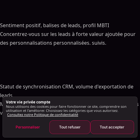
Création de séquences de messagerie
personnalisées
Configurer des suivis automatisés
Sentiment positif, balises de leads, profil MBTI
Utiliser Lead Notation pour la qualification
Concentrez-vous sur les leads à forte valeur ajoutée pour
Étape 5 : surveiller les performances, synchroniser
avec CRM et optimiser Workflows
des personnalisations personnalisées. suivis.
Suivi et analyse des performances des campagnes
Intégration CRM et optimisation du flux de travail
Conclusion
FAQ
Statut de synchronisation CRM, volume d'exportation de
Comment SalesMind AI protège-t-il votre compte
LinkedIn pendant l'automatisation ?
leads
Votre vie privée compte
Quoi Quels sont les avantages d'utiliser AI pour
Maintenir des données cohérentes pour l'ensemble de vos
Nous utilisons des cookies pour faire fonctionner ce site, comprendre son
personnaliser et rationaliser la sensibilisation de
utilisation et l'améliorer. Choisissez les catégories que vous autorisez.
ventes outils.
Consultez notre Politique de confidentialité
LinkedIn ?
Comment puis-je surveiller et améliorer les
Personnaliser
Tout refuser
Tout accepter
résultats de mes campagnes de génération de
leads LinkedIn ?