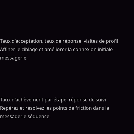
Sommaire
ON THIS PAGE
Étape 1 : Définissez votre profil client idéal et créez
votre liste de prospects
Taux d'acceptation, taux de réponse, visites de profil
Identifier votre ICP
Affiner le ciblage et améliorer la connexion initiale
Préparer et importer des listes de prospects
messagerie.
Comment obtenir des clients en automatisant les
leads de sensibilisation Linkedin Génération
Étape 2 : Configurer SalesMind AI pour LinkedIn
Sensibilisation
Configuration de votre compte SalesMind AI
Taux d'achèvement par étape, réponse de suivi
Connexion de LinkedIn avec SalesMind AI
Repérez et résolvez les points de friction dans la
Étape 3 : Segmenter Leads et personnalisez vos
messagerie séquence.
messages
Segmentation des leads par niveaux ICP