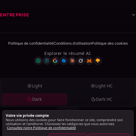
ENTREPRISE
Politique de confidentialité
Conditions d’utilisation
Politique des cookies
Explorer le résumé AI
:
Sommaire
ON THIS PAGE
Boostez votre présence professionnelle avec LinkedIn
Analytics
Light
Light HC
Pourquoi l'engagement est important
Dark
Dark HC
Prenez le contrôle de votre croissance
FAQ
Votre vie privée compte
De quelles statistiques ai-je besoin pour utiliser cet
Nous utilisons des cookies pour faire fonctionner ce site, comprendre son
utilisation et l'améliorer. Choisissez les catégories que vous autorisez.
analyseur LinkedIn ?
Consultez notre Politique de confidentialité
© 2026 SalesMind AI. Tous droits réservés.
Comment mon taux d'engagement de LinkedIn est-
SalesMind AI PTE Ltd., 160 Robinson Road, #14-04, Singapore Business