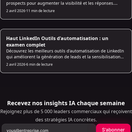
prospects pour augmenter la visibilité et les réponses.
Découvrez les meilleurs jours/heures, la segmentation,
2 avril 2026
·
11 min de lecture
l’automatisation et le suivi.
AI Prospecting
Haut LinkedIn Outils d'automatisation : un
examen complet
Découvrez les meilleurs outils d'automatisation de LinkedIn
qui améliorent la génération de leads et la sensibilisation
tout en garantissant le respect des directives de la
2 avril 2026
·
6 min de lecture
plateforme.
Recevez nos insights IA chaque semaine
Rejoignez plus de 5 000 leaders commerciaux qui reçoivent
des stratégies IA concrètes.
S'abonner