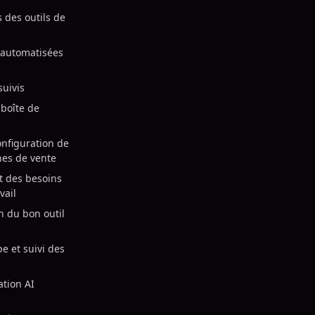
s des outils de
n automatisées
suivis
 boîte de
onfiguration de
hes de vente
et des besoins
vail
n du bon outil
e et suivi des
ation AI