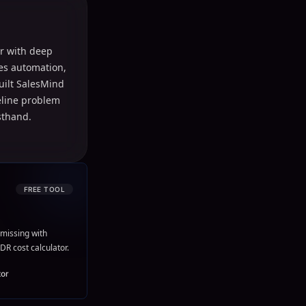
r with deep
les automation,
uilt SalesMind
peline problem
sthand.
FREE TOOL
missing with
DR cost calculator.
tor