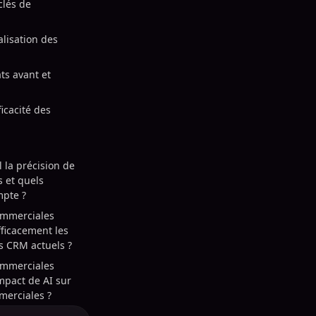
clés de
lisation des
ts avant et
ficacité des
 la précision de
s et quels
mpte ?
ommerciales
fficacement les
es CRM actuels ?
ommerciales
impact de AI sur
merciales ?