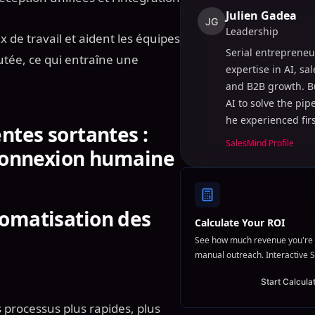
Julien Gadea
JG
Leadership
ux de travail et aident les équipes
Serial entrepreneu
outée, ce qui entraîne une
expertise in AI, sa
and B2B growth. B
AI to solve the pi
he experienced fir
ntes sortantes :
SalesMind Profile
 connexion humaine
tomatisation des
Calculate Your ROI
See how much revenue you're 
manual outreach. Interactive S
Start Calcula
processus plus rapides, plus