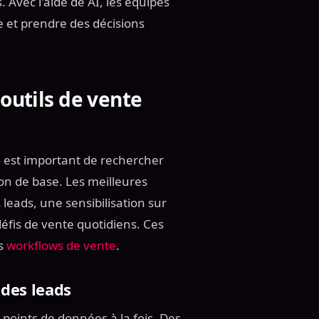
. Avec l'aide de AI, les équipes
et prendre des décisions
 outils de vente
il est important de rechercher
ion de base. Les meilleures
leads, une sensibilisation sur
éfis de vente quotidiens. Ces
es
workflows de vente
.
 des leads
s points de données à la fois. Des