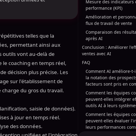
Mesure des indicateurs 
performance (KPI)
Amélioration et personna
flux de travail de vente
Comparaison des résulta
pétitives telles que la
après AI
nnées, permettant ainsi aux
Conclusion : Améliorer l'ef
 outils vont au-delà de
ventes avec AI
ue le coaching en temps réel,
FAQ
Comment AI améliore-t-il
 de décision plus précise. Les
la notation des prospect
ge sur l'établissement de
facteurs sont pris en co
e charge du gros du travail.
Comment les équipes c
peuvent-elles intégrer e
outils AI à leurs systèm
anification, saisie de données).
Comment les équipes c
ses à jour en temps réel.
peuvent-elles évaluer l'
alyse des données.
leurs performances com
ception unifiées et l'intégration