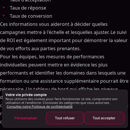
Support de sensibilisation multicanal
Taux de réponse
Liste de contrôle de sécurité, de conformité et
Taux de conversion
d'évolutivité
Ces informations vous aideront à décider quelles
LinkedIn Fonctionnalités de conformité
campagnes mettre à l'échelle et lesquelles ajuster. Le suivi
Évolutivité et prise en charge multi-utilisateurs
de ROI est également important pour démontrer la valeur
Analyses et rapports
de vos efforts aux parties prenantes.
Liste de contrôle des tarifs et de l'assistance
Pour les équipes, les mesures de performances
Prix transparentg et comparaison de plans
individuelles peuvent mettre en évidence les plus
Support client et intégration
performants et identifier les domaines dans lesquels une
Conclusion et résumé final de la liste de contrôle
formation ou une assistance supplémentaire pourrait être
FAQ
nécessaire. Un tableau de bord qui affiche les niveaux
Comment puis-je m'assurer qu'un outil LinkedIn AI
Votre vie privée compte
d'activité, les taux de réponse et les taux de conversion de
respecte les politiques de LinkedIn ?
Nous utilisons des cookies pour faire fonctionner ce site, comprendre son
utilisation et l'améliorer. Choisissez les catégories que vous autorisez.
chaque représentant (et permet d'exporter facilement des
Consultez notre Politique de confidentialité
Quelles fonctionnalités d'intégration dois-je
rapports) est particulièrement utile pour les responsables
privilégier lors du choix d'un outil LinkedIn AI ?
Personnaliser
Tout refuser
Tout accepter
commerciaux.
Que dois-je prendre en compte pour garantir qu'un
outil LinkedIn AI puisse évoluer avec mon équipe ?