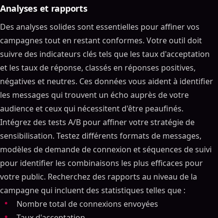
Sommaire
Analyses et rapports
ON THIS PAGE
Des analyses solides sont essentielles pour affiner vos
campagnes tout en restant conformes. Votre outil doit
J'ai classé 16 LinkedIn outils d'automatisation du
meilleur au pire - (Lemlist, HeyReach, Expandi,
suivre des indicateurs clés tels que les taux d'acceptation
Dripify)
et les taux de réponse, classés en réponses positives,
Liste de contrôle des fonctionnalités principales
négatives et neutres. Ces données vous aident à identifier
Messagerie personnalisée et automatisation
les messages qui trouvent un écho auprès de votre
Qualification et notation des leads
audience et ceux qui nécessitent d'être peaufinés.
Gestion unifiée de la boîte de réception et des
Intégrez des tests A/B pour affiner votre stratégie de
conversations
sensibilisation. Testez différents formats de messages,
Séquences de suivi automatisées
modèles de demande de connexion et séquences de suivi
Suivi et enrichissement des leads en temps réel
pour identifier les combinaisons les plus efficaces pour
Liste de contrôle d'intégration et de compatibilité
votre public. Recherchez des rapports au niveau de la
Intégration CRM et automatisation des flux de
campagne qui incluent des statistiques telles que :
travail
Nombre total de connexions envoyées
LinkedIn-Intégrations spécifiques
Taux d'acceptation