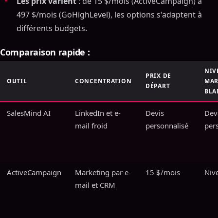
Les prix varient
: de 15 $/mois (ActiveCampaign) à
497 $/mois (GoHighLevel), les options s'adaptent à
différents budgets.
Comparaison rapide :
NIV
PRIX DE
OUTIL
CONCENTRATION
MA
DÉPART
BLA
SalesMind AI
LinkedIn et e-
Devis
Dev
mail froid
personnalisé
per
ActiveCampaign
Marketing par e-
15 $/mois
Niv
mail et CRM