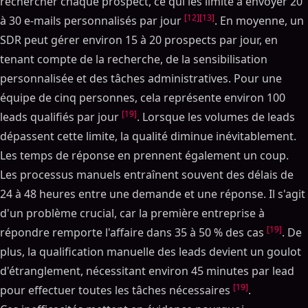
rechercher chaque prospect, ce qui les limite à envoyer 20
ventes
[12]
[13]
à 30 e-mails personnalisés par jour
. En moyenne, un
Principales fonctionnalités de la gestion manuelle des
pipelines
SDR peut gérer environ 15 à 20 prospects par jour, en
Quand les entreprises utilisent des méthodes
tenant compte de la recherche, de la sensibilisation
manuelles
personnalisée et des tâches administratives. Pour une
Fonctionnement de la gestion du pipeline de ventes
équipe de cinq personnes, cela représente environ 100
basée sur AI
[19]
leads qualifiés par jour
. Lorsque les volumes de leads
Fonctionnalités principales de AI Gestion des
dépassent cette limite, la qualité diminue inévitablement.
pipelines
Les temps de réponse en prennent également un coup.
AI Outils en action
Les processus manuels entraînent souvent des délais de
Gain de temps et WVitesse du workflow : manuel par
rapport à AI
24 à 48 heures entre une demande et une réponse. Il s'agit
d'un problème crucial, car la première entreprise à
Comparaison des mesures d'efficacité
[19]
répondre remporte l'affaire dans 35 à 50 % des cas
. De
Précision et performances de prévision
plus, la qualification manuelle des leads devient un goulot
Taux d'erreur et précision des prévisions
d'étranglement, nécessitant environ 45 minutes par lead
Gestion du volume et de la personnalisation à grande
échelle
[19]
pour effectuer toutes les tâches nécessaires
.
Limitations des méthodes manuelles à grande échelle