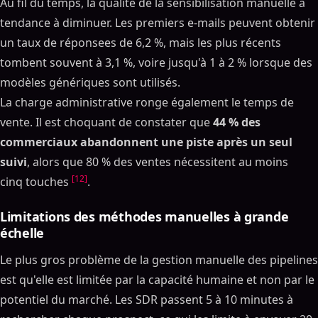
Au fil du temps, la qualité de la sensibilisation manuelle a
tendance à diminuer. Les premiers e-mails peuvent obtenir
un taux de réponsees de 6,2 %, mais les plus récents
tombent souvent à 3,1 %, voire jusqu'à 1 à 2 % lorsque des
modèles génériques sont utilisés.
La charge administrative ronge également le temps de
vente. Il est choquant de constater que
44 % des
commerciaux abandonnent une piste après un seul
suivi
, alors que 80 % des ventes nécessitent au moins
Sommaire
[12]
cinq touches
.
ON THIS PAGE
Limitations des méthodes manuelles à grande
Points clés :
échelle
Comparaison rapide :
Le plus gros problème de la gestion manuelle des pipelines
Comment booster vos ventes avec l'automatisation de
est qu'elle est limitée par la capacité humaine et non par le
AI ? (Guide complet, 2025)
potentiel du marché. Les SDR passent 5 à 10 minutes à
Fonctionnement de la gestion manuelle du pipeline de