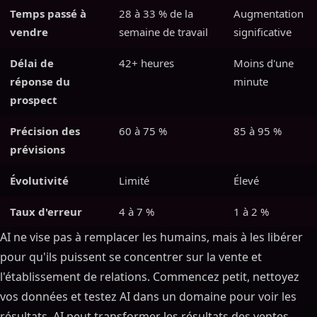
Temps passé à
28 à 33 % de la
Augmentation
vendre
semaine de travail
significative
Délai de
42+ heures
Moins d'une
réponse du
minute
prospect
Précision des
60 à 75 %
85 à 95 %
prévisions
Évolutivité
Limité
Élevé
Taux d'erreur
4 à 7 %
1 à 2 %
AI ne vise pas à remplacer les humains, mais à les libérer
pour qu'ils puissent se concentrer sur la vente et
l'établissement de relations. Commencez petit, nettoyez
vos données et testez AI dans un domaine pour voir les
résultats. AI peut transformer les résultats des ventes,