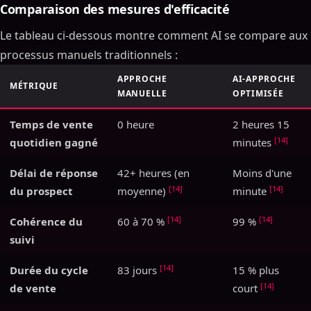
Comparaison des mesures d'efficacité
Le tableau ci-dessous montre comment AI se compare aux
processus manuels traditionnels :
APPROCHE
AI-APPROCHE
MÉTRIQUE
MANUELLE
OPTIMISÉE
Temps de vente
0 heure
2 heures 15
[14]
quotidien gagné
minutes
Délai de réponse
42+ heures (en
Moins d'une
[14]
[14]
du prospect
moyenne)
minute
[14]
[14]
Cohérence du
60 à 70 %
99 %
suivi
[14]
Durée du cycle
83 jours
15 % plus
[14]
de vente
court