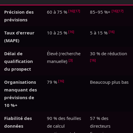
[16]
[17]
[16]
[17]
Précision des
60 à 75 %
85–95 %+
prévisions
[16]
[16]
Taux d'erreur
10 à 25 %
5 à 15 %
(MAPE)
Délai de
Élevé (recherche
30 % de réduction
[3]
[16]
qualification
manuelle)
du prospect
[16]
Organisations
79 %
Beaucoup plus bas
manquant des
prévisions de
10 %+
Fiabilité des
90 % des feuilles
57 % des
données
de calcul
directeurs