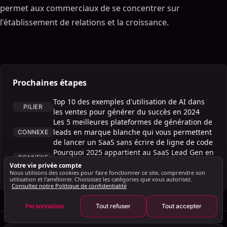
permet aux commerciaux de se concentrer sur
l'établissement de relations et la croissance.
Sommaire
ON THIS PAGE
Introduction
Prochaines étapes
1. SalesMind.ai
Top 10 des exemples d'utilisation de AI dans
PILIER
2. Copy.ai - AI-Rédaction optimisée
les ventes pour générer du succès en 2024
Les 5 meilleures plateformes de génération de
3. Canva - Capacités de conception
leads en marque blanche qui vous permettent
CONNEXE
créative
de lancer un SaaS sans écrire de ligne de code
4. Notion
Pourquoi 2025 appartient au SaaS Lead Gen en
CONNEXE
marque blanche
5. Gong.io
Votre vie privée compte
Plateforme IA de vente
Nous utilisons des cookies pour faire fonctionner ce site, comprendre son
PRODUIT
6. Chorus.ai
utilisation et l'améliorer. Choisissez les catégories que vous autorisez.
Consultez notre Politique de confidentialité
7. People.ai
Personnaliser
Tout refuser
Tout accepter
8. Clari
Conclusion