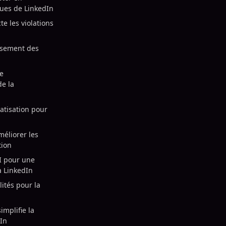
ques de LinkedIn
e les violations
sement des
e
de la
atisation pour
éliorer les
tion
AI pour une
à LinkedIn
ités pour la
mplifie la
dIn