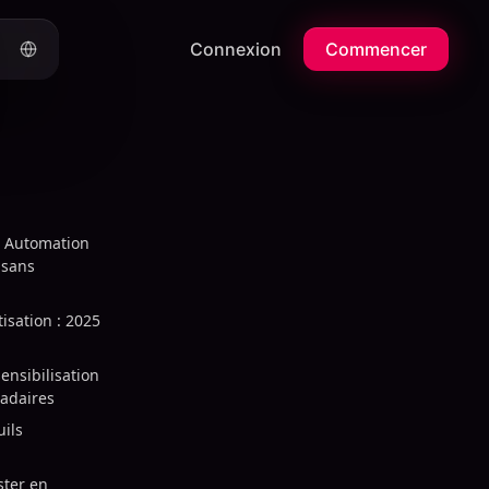
Connexion
Commencer
n Automation
 sans
isation : 2025
sensibilisation
adaires
uils
ster en