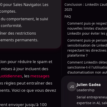
0 pour Sales Navigator. Les
Conclusion : LinkedIn L'au
2025
s comptes.
FAQ
e du comportement, le suivi
Comment puis-je respect
a conformité.
nouvelles limites d'auto
îner des restrictions
LinkedIn pour éviter les 
issements permanents.
Comment puis-je personn
sensibilisation de Linked
respectant les directives
plateforme ?
tion pour réduire le spam et
Comment LinkedIn détecte
sanctionne-t-il l'utilisati
 mises à jour incluent des
d'automatisation non aut
uotidiennes
, les
messages
ces règles peut entraîner des
Julien Gadea
JG
ents. Voici ce que vous devez
Leadership
Serial entrepreneu
expertise in AI, sa
vent envoyer jusqu'à 100