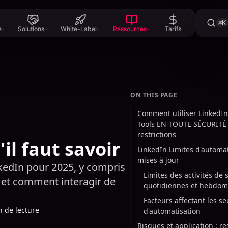
⌘K
e
Solutions
White-Label
Ressources
Tarifs
ON THIS PAGE
Comment utiliser LinkedI
Tools EN TOUTE SÉCURITÉ
restrictions
il faut savoir
LinkedIn Limites d'automat
mises à jour
nkedIn pour 2025, y compris
Limites des activités de 
 et comment interagir de
quotidiennes et hebdom
Facteurs affectant les se
n de lecture
d'automatisation
Risques et application : re