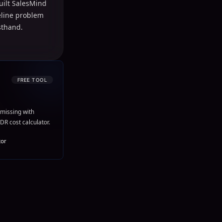
uilt SalesMind
peline problem
sthand.
FREE TOOL
missing with
DR cost calculator.
tor