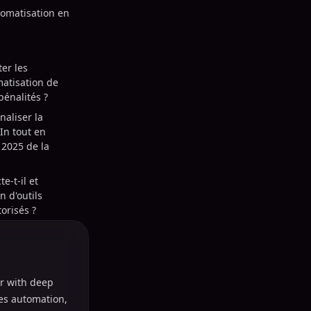
tomatisation en
er les
matisation de
pénalités ?
aliser la
In tout en
 2025 de la
-t-il et
on d'outils
orisés ?
r with deep
les automation,