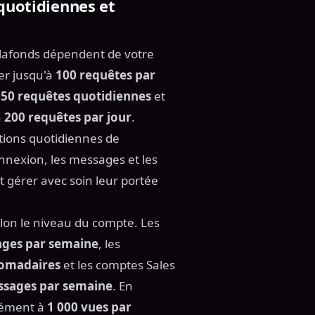
 quotidiennes et
plafonds dépendent de votre
er jusqu'à
100 requêtes par
50 requêtes quotidiennes
et
à
200 requêtes par jour
.
tions quotidiennes de
nnexion, les messages et les
nt gérer avec soin leur portée
elon le niveau du compte. Les
ges par semaine
, les
omadaires
et les comptes Sales
ssages par semaine
. En
rmément à
1 000 vues par