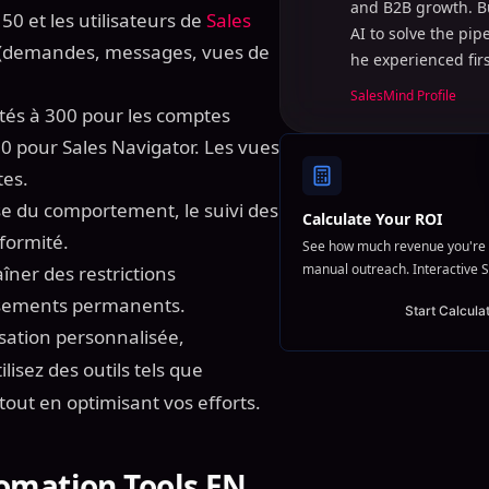
and B2B growth. B
 et les utilisateurs de
Sales
AI to solve the pi
s (demandes, messages, vues de
he experienced fir
SalesMind Profile
ités à 300 pour les comptes
0 pour Sales Navigator. Les vues
tes.
yse du comportement, le suivi des
Calculate Your ROI
nformité.
See how much revenue you're 
manual outreach. Interactive S
îner des restrictions
issements permanents.
Start Calcula
isation personnalisée,
ilisez des outils tels que
tout en optimisant vos efforts.
omation Tools EN