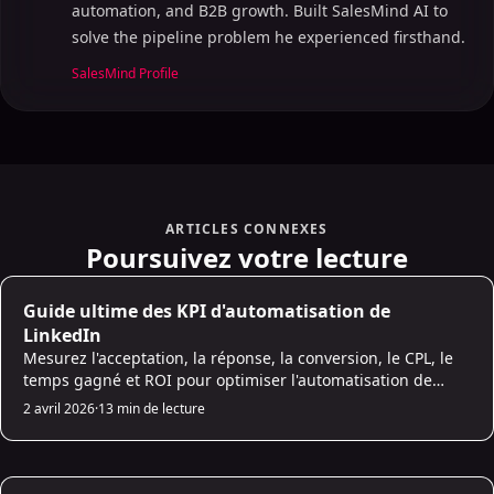
automation, and B2B growth. Built SalesMind AI to
solve the pipeline problem he experienced firsthand.
SalesMind Profile
ARTICLES CONNEXES
Poursuivez votre lecture
AI Prospecting
Guide ultime des KPI d'automatisation de
LinkedIn
Mesurez l'acceptation, la réponse, la conversion, le CPL, le
temps gagné et ROI pour optimiser l'automatisation de
LinkedIn pour une génération de leads évolutive B2B.
2 avril 2026
·
13 min de lecture