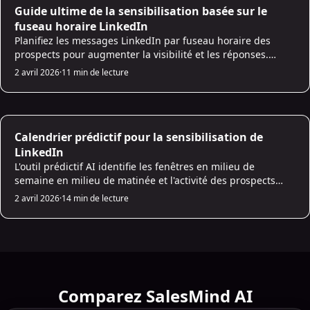
AI Prospecting
Guide ultime de la sensibilisation basée sur le
fuseau horaire LinkedIn
Planifiez les messages LinkedIn par fuseau horaire des
prospects pour augmenter la visibilité et les réponses.
Découvrez les meilleurs jours/heures, la segmentation,
2 avril 2026
·
11 min de lecture
l’automatisation et le suivi.
AI Prospecting
Calendrier prédictif pour la sensibilisation de
LinkedIn
L'outil prédictif AI identifie les fenêtres en milieu de
semaine en milieu de matinée et l'activité des prospects
pour augmenter les taux de réponse de LinkedIn et
2 avril 2026
·
14 min de lecture
rationaliser la sensibilisation.
Comparez SalesMind AI