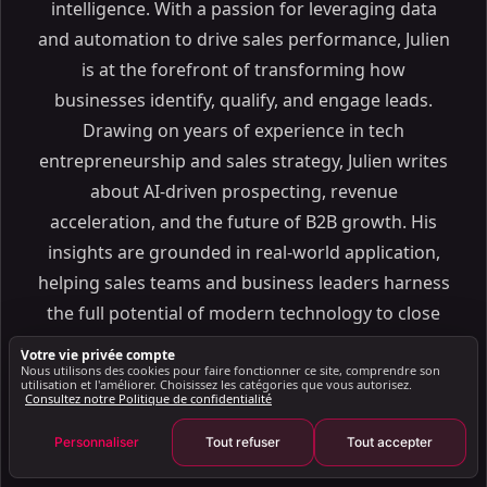
intelligence. With a passion for leveraging data
ON THIS PAGE
and automation to drive sales performance, Julien
AI dans CRM 101 : Améliorer les relations et
is at the forefront of transforming how
l'engagement client
businesses identify, qualify, and engage leads.
Article Présentation
Drawing on years of experience in tech
AI dans CRM 101 : Comprendre les bases
entrepreneurship and sales strategy, Julien writes
Comment AI améliore-t-il la clientèle Relations ?
about AI-driven prospecting, revenue
Principaux avantages de AI dans les systèmes CRM
acceleration, and the future of B2B growth. His
Comment implémenter AI dans votre CRM Système
insights are grounded in real-world application,
Les meilleurs outils AI pour CRM
helping sales teams and business leaders harness
AI Cas d'utilisation dans les ventes et le marketing
the full potential of modern technology to close
Bonnes pratiques pour la mise en œuvre de AI dans
more deals, faster. Julien Gadea is the CEO and Co-
CRM
Votre vie privée compte
Nous utilisons des cookies pour faire fonctionner ce site, comprendre son
Founder of SalesMind AI, an advanced AI-powered
Mesurer le succès des projets axés sur AI CRM
utilisation et l'améliorer. Choisissez les catégories que vous autorisez.
Consultez notre Politique de confidentialité
platform revolutionizing B2B lead generation and
L'avenir de AI dans la gestion de la relation client
sales automation. As a recognized expert in
Personnaliser
Tout refuser
Tout accepter
Défis et considérations dans AI Intégration
outbound prospecting and lead generation
Résumé