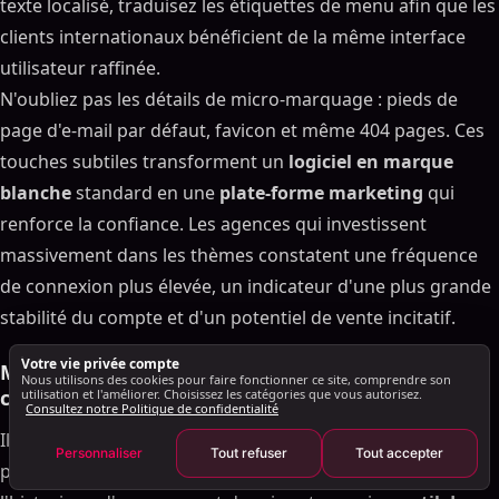
texte localisé, traduisez les étiquettes de menu afin que les
croissance.Conclusion et appel à l'actionEn unissant
clients internationaux bénéficient de la même interface
Grâce aux capacités d'automatisation du marketing
et de marque blanche au sein d'une plate-forme
utilisateur raffinée.
unique et adaptée à la marque, les agences
N'oubliez pas les détails de micro-marquage : pieds de
gagnent sur tous les fronts : des cycles de
page d'e-mail par défaut, favicon et même 404 pages. Ces
lancement ultra-rapides, des marges bénéficiaires
plus larges et une fidélisation hermétique des
touches subtiles transforment un
logiciel en marque
clients. Au lieu de jongler avec quatre outils
blanche
standard en une
plate-forme marketing
qui
différents, vous obtenez un seul module logiciel de
renforce la confiance. Les agences qui investissent
marketing par e-mail, un parcours par glisser-
déposer. et un centre d'analyse en temps réel, le
massivement dans les thèmes constatent une fréquence
tout arborant votre logo. Cette efficacité permet à
de connexion plus élevée, un indicateur d'une plus grande
votre équipe de se concentrer sur les services
stabilité du compte et d'un potentiel de vente incitatif.
marketing à forte valeur ajoutée destinés à ses
clients plutôt que sur des intégrations et une
Votre vie privée compte
maintenance sans fin.Prêt à trouver le bon blanc
Migration de données et importation de
Nous utilisons des cookies pour faire fonctionner ce site, comprendre son
label partenaire ?💬 Réservez une démo de 30
campagnes
utilisation et l'améliorer. Choisissez les catégories que vous autorisez.
Consultez notre Politique de confidentialité
minutes pour découvrir comment la suite unifiée de
SalesMind AI s'adapte à votre feuille de route et
Il est maintenant temps de déplacer les matières
Personnaliser
Tout refuser
Tout accepter
s'adapte à votre agence.‍
premières. Exportez les contacts, les segments et
Conclusion et appel à l'action