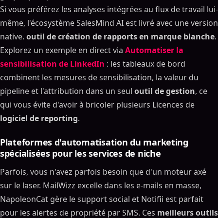
Si vous préférez les analyses intégrées au flux de travail lui-
même, l'écosystème SalesMind AI est livré avec une version
native.
outil de création de rapports en marque blanche
.
Explorez un exemple en direct via
Automatiser la
sensibilisation de LinkedIn
: les tableaux de bord
combinent les mesures de sensibilisation, la valeur du
pipeline et l'attribution dans un seul
outil de gestion
, ce
qui vous évite d'avoir à bricoler plusieurs Licences de
Sommaire
logiciel de reporting
.
ON THIS PAGE
Plateformes d'automatisation du marketing
1. Qu'est-ce que le marketing en marque blanche et
spécialisées pour les services de niche
pourquoi les agences utilisent des outils de
marketing en marque blanche ?
Parfois, vous n'avez parfois besoin que d'un moteur axé
Comprendre le marketing en marque blanche et la
sur le laser. MailWizz excelle dans les e-mails en masse,
marque privée
NapoleonCat gère le support social et Notifii est parfait
Principales raisons d'utiliser le marketing en
pour les alertes de propriété par SMS. Ces
meilleurs outils
marque blanche solutions