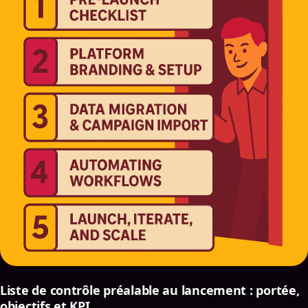
Liste de contrôle préalable au lancement : portée,
objectifs et KPI
Marquage et configuration de la plate-forme (à
l'aide de thèmes en marque blanche)
Migration de données et importation de
campagnes
Automatisation des flux de travail avec les
fonctionnalités logicielles en marque blanche
Lancement, itération et mise à l'échelle : mise en
œuvre du marketing en marque blanche tools
Comment choisir les meilleurs outils de marque
blanche pour votre Agence
Ajustement des fonctionnalités ou « outil pour votre
agence »
Modèles de tarification et marges (SaaS, basés sur
l'utilisation, sièges)
Liste de contrôle préalable au lancement : portée,
Prise en charge des SLA et de la feuille de route
objectifs et KPI
alignement