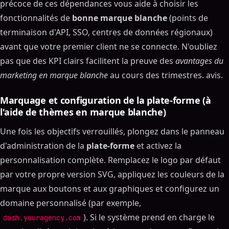
précoce de ces dépendances vous aide à choisir les
Résultats : ROI, fidélisation des clients et nouvelles
sources de revenus
fonctionnalités de
bonne marque blanche
(points de
FAQ sur les logiciels de marketing en marque
terminaison d'API, SSO, centres de données régionaux)
blanche. & Services
avant que votre premier client ne se connecte. N'oubliez
« Le marché en marque blancheng logiciel
pas que des KPI clairs facilitent la preuve des
avantages du
sécurisé ?"
marketing en marque blanche
au cours des trimestres. avis.
« Quelle est la différence entre un outil de gestion
et une plateforme marketing ?
Marquage et configuration de la plate-forme (à
« Comment sélectionner la meilleure solution en
l'aide de thèmes en marque blanche)
marque blanche ? logiciel d'automatisation du
marketing pour les agences qui couvre déjà 90 %
Une fois les objectifs verrouillés, plongez dans le panneau
de vos besoins. Vérifiez les API ouvertes, examinez
d'administration de la
plate-forme
et activez la
les prix par rapport aux scénarios de volume et
personnalisation complète. Remplacez le logo par défaut
planifiez un test sandbox pour implémenter des
outils de marketing en marque blanche avec un
par votre propre version SVG, appliquez les couleurs de la
client réel. Enfin, évaluez la profondeur du SLA,
marque aux boutons et aux graphiques et configurez un
l'orientation de la feuille de route et les avantages
domaine personnalisé (par exemple,
des partenaires. Suivez ce processus et vous serez.
choisir le bon partenaire en marque blanche qui
). Si le système prend en charge le
dash.youragency.com
s'aligne sur vos marges et votre trajectoire de