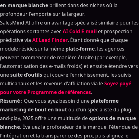
en marque blanche
brillent dans des niches où la
Avantages de l'utilisation d'un outil de marketing en
marque blanche pour le marketing numérique
profondeur l'emporte sur la largeur.
Services
SalesMind AI offre un avantage spécialisé similaire pour les
Une mise sur le marché plus rapide grâce à un
opérations sortantes avec
AI Cold E-mail
et prospection
logiciel de marketing prêt à l'emploi
prédictive via
AI Lead Finder
. Étant donné que chaque
Client plus fort lfidélité grâce à des outils de
module réside sur la même
plate-forme
, les agences
reporting de marque
peuvent commencer de manière étroite (par exemple,
Revenus récurrents provenant de services groupés
l'automatisation des e-mails froids) et ensuite étendre vers
en marque blanche
une
suite d'outils
qui couvre l'enrichissement, les suivis
Fonctionnalités de base à rechercher dans la bonne
marque blanche Plateforme
multicanaux et les revenus d'affiliation via le
Soyez payé
Marque et domaines personnalisés dans la
pour votre Programme de références
.
plateforme marketing
Résumé :
Que vous ayez besoin d'une
plateforme
Logiciel d'automatisation du marketing tout-en-un
marketing de bout en bout
ou d'un spécialiste du plug-
(e-mail, SMS, workflows)
and-play, 2025 offre une multitude de
options de marque
Marque blanche robuste outil de reporting et
blanche
. Évaluez la profondeur de la marque, l'étendue de
tableaux de bord
l'intégration et la transparence des prix, puis alignez le
API/intégrations avec d'autres outils de marketing