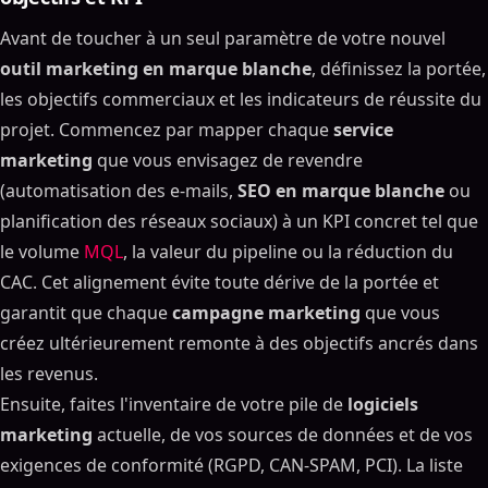
Liste de contrôle pour choisir le bon partenaire en
Avant de toucher à un seul paramètre de votre nouvel
marque blanche
outil marketing en marque blanche
, définissez la portée,
Services marketing courants en marque blanche que
les objectifs commerciaux et les indicateurs de réussite du
vous pouvez offrir
projet. Commencez par mapper chaque
service
Automatisation du courrier électronique et du
marketing
que vous envisagez de revendre
marketing Les campagnes
(automatisation des e-mails,
SEO en marque blanche
ou
SEO et contenu avec les outils de marketing de
label pour les agences
planification des réseaux sociaux) à un KPI concret tel que
Réseaux sociaux et publicités payantes via les
le volume
MQL
, la valeur du pipeline ou la réduction du
suites numériques en marque blanche
CAC. Cet alignement évite toute dérive de la portée et
Analyse client via la gestion du marketing de
garantit que chaque
campagne marketing
que vous
marque. Portails
créez ultérieurement remonte à des objectifs ancrés dans
Étude de cas : faire évoluer une agence avec
les revenus.
l'automatisation du marketing en marque blanche
Ensuite, faites l'inventaire de votre pile de
Logiciel
logiciels
marketing
actuelle, de vos sources de données et de vos
Contexte, défis et objectifs
exigences de conformité (RGPD, CAN-SPAM, PCI). La liste
Solution : adoption d'un outil de marketing unifié