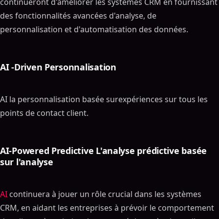
continueront d'améliorer les systèmes CRM en fournissant
des fonctionnalités avancées d'analyse, de
personnalisation et d'automatisation des données.
AI -Driven Personnalisation
AI la personnalisation basée surexpériences sur tous les
points de contact client.
Sommaire
ON THIS PAGE
AI-Powered Predictive L'analyse prédictive basée
sur l'analyse
Principaux cas d'utilisation du CRM AI : transformer
la gestion de la relation client grâce à l'intelligence
artificielle
AI
continuera à jouer un rôle crucial dans les systèmes
Article Présentation
CRM, en aidant les entreprises à prévoir le comportement
Qu'est-ce que AI dans CRM ?