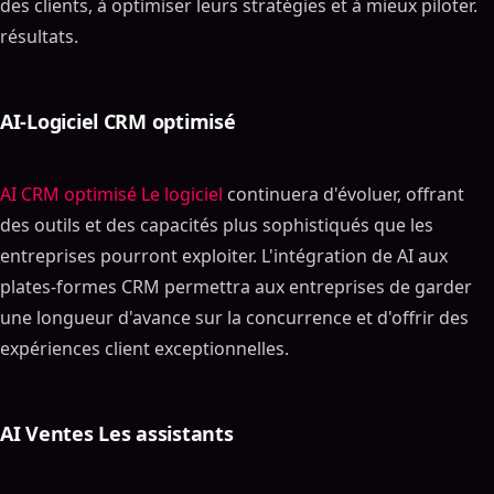
des clients, à optimiser leurs stratégies et à mieux piloter.
Comprendre AI CRM
résultats.
Avantages de AI dans CRM Systèmes
Pourquoi utiliser AI dans CRM Systèmes ?
Améliorer l'efficacité et Les systèmes CRM basés sur
AI-Logiciel CRM optimisé
la productivité
Fournir une clientèle personnalisée Les solutions
CRM basées sur les expériences
AI CRM optimisé Le logiciel
continuera d'évoluer, offrant
Comment AI améliore le CRM Plateformes
des outils et des capacités plus sophistiqués que les
entreprises pourront exploiter. L'intégration de AI aux
Analyses et informations prédictives
plates-formes CRM permettra aux entreprises de garder
Automation et efficacité
une longueur d'avance sur la concurrence et d'offrir des
Données améliorées Les plates-formes CRM basées
sur la gestion
expériences client exceptionnelles.
Top AI Cas d'utilisation CRM : améliorer la clientèle
Interactions
AI – Chatbots et environnements virtuels optimisés
AI Ventes Les assistants
Les assistants
Client personnalisé Recommandations