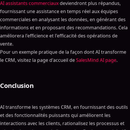
AI assistants commerciaux
deviendront plus répandus,
AI CRM piloté : analyses et informations prédictives
fournissant une assistance en temps réel aux équipes
Prédiction du comportement des clients
commerciales en analysant les données, en générant des
Les plates-formes CRM basées sur la prévision des
informations et en proposant des recommandations. Cela
ventes
améliorera l'efficience et l'efficacité des opérations de
AI-Outils CRM pour les ventes Les outils CRM basés
sur l'automatisation
vente.
Pour un exemple pratique de la façon dont AI transforme
Lead ScLes algorithmes de recherche et de
qualification
le CRM, visitez la page d'accueil de
SalesMind AI page
.
Suivi et suivi automatisés. Sensibilisation
Intégration de AI avec CRM pour des données client
améliorées. Gestion
Conclusion
Analyse des données et Les plates-formes CRM
basées sur Insights
Segmentation et Les algorithmes de
AI transforme les systèmes CRM, en fournissant des outils
personnalisation
et des fonctionnalités puissants qui améliorent les
AI dans les systèmes CRM : L'amélioration des
interactions avec les clients, rationalisez les processus et
campagnes marketing