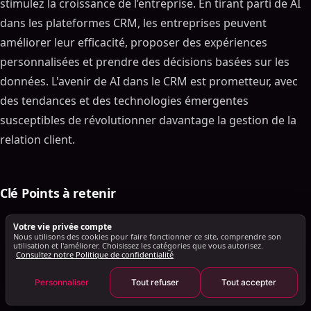
stimulez la croissance de l’entreprise. En tirant parti de AI
Campagne Les plates-formes CRM basées sur
l'optimisation
dans les plateformes CRM, les entreprises peuvent
Marketing ciblé
améliorer leur efficacité, proposer des expériences
personnalisées et prendre des décisions basées sur les
AI-Plateformes CRM optimisées : rationalisation des
clients Les plates-formes CRM basées sur l'assistance
données. L'avenir de AI dans le CRM est prometteur, avec
Service client automatisé Les chatbots
des tendances et des technologies émergentes
Expériences d'assistance personnalisées
susceptibles de révolutionner davantage la gestion de la
L'avenir de AI dans le CRM : tendances émergentes et
relation client.
Technologies
Intégration de AI
AI -Driven Personnalisation
Clé Points à retenir
AI-Powered Predictive L'analyse prédictive basée
sur l'analyse
Votre vie privée compte
Nous utilisons des cookies pour faire fonctionner ce site, comprendre son
AI améliore les systèmes CRM en fournissant des
AI-Logiciel CRM optimisé
utilisation et l'améliorer. Choisissez les catégories que vous autorisez.
Consultez notre Politique de confidentialité
fonctionnalités et des capacités avancées pour
AI Ventes Les assistants
l'
analyse des données
, l'automatisation et
Personnaliser
Tout refuser
Tout accepter
Conclusion
personnalisation.
Clé Points à retenir