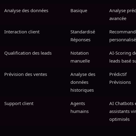
Analyse des données
Basique
Analyse préd
avancée
Interaction client
Standardisé
Recommanda
Réponses
personnalis
Qualification des leads
Notation
AI-Scoring d
manuelle
leads basé s
Prévision des ventes
Analyse des
Prédictif
données
Prévisions
historiques
Support client
Agents
AI Chatbots 
humains
assistants vi
optimisés