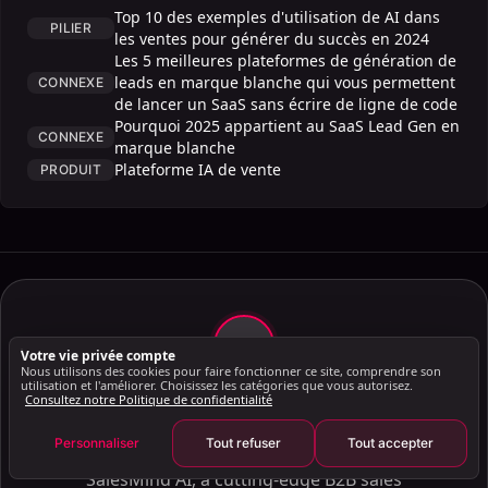
Quels sont les principaux avantages de AI en
Top 10 des exemples d'utilisation de AI dans
PILIER
entreprise Automatisation ?
les ventes pour générer du succès en 2024
Les 5 meilleures plateformes de génération de
Comment mettre en œuvre AI en entreprise
leads en marque blanche qui vous permettent
CONNEXE
Processus ?
de lancer un SaaS sans écrire de ligne de code
Quels sont les cas d'utilisation de AI dans les
Pourquoi 2025 appartient au SaaS Lead Gen en
CONNEXE
processus métier Automatisation ?
marque blanche
Plateforme IA de vente
PRODUIT
AI Outils et technologies pour les entreprises
Automatisation
Défis liés à AI et aux processus métier Automatisation
Défis et solutions liés à l'intégration de AI dans les
processus métier
L'avenir de AI dans l'automatisation des processus
métiers
JG
Votre vie privée compte
Comment AI révolutionne des domaines spécifiques
Nous utilisons des cookies pour faire fonctionner ce site, comprendre son
utilisation et l'améliorer. Choisissez les catégories que vous autorisez.
Julien Gadea
Industries
Consultez notre Politique de confidentialité
LEADERSHIP
Études de cas : témoignages de réussite de AI dans
Personnaliser
Tout refuser
Tout accepter
Julien Gadea is the CEO and Co-Founder of
les processus métier Automatisation
SalesMind AI, a cutting-edge B2B sales
Clé Les points à retenir