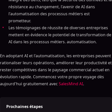
résistance au changement, l'avenir de AI dans
l'automatisation des processus métiers est
prometteur.
Les témoignages de réussite de diverses entreprises
mettent en évidence le potentiel de transformation de
AI dans les processus métiers. automatisation.
Sommaire
En adoptant AI et l'automatisation, les entreprises peuvent
ON THIS PAGE
rationaliser leurs opérations, améliorer leur productivité et
rester compétitives dans le paysage commercial actuel en
Exploiter AI et l'automatisation : révolutionner
l'automatisation des processus métier
évolution rapide. Commencez votre propre voyage dès
Aperçu
aujourd'hui gratuitement avec
SalesMind AI
.
Qu'est-ce que AI et l'entreprise Automatisation des
processus ?
Comment AI peut-il transformer l'entreprise
Prochaines étapes
Opérations ?