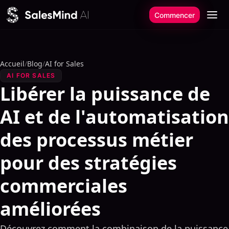
Aller au contenu
Commencer
Accueil
/
Blog
/
AI for Sales
AI FOR SALES
Libérer la puissance de
AI et de l'automatisation
des processus métier
pour des stratégies
commerciales
améliorées
Découvrez comment la combinaison de la puissance