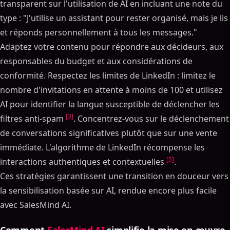
transparent sur l'utilisation de AI en incluant une note du
Sommaire
type : "J'utilise un assistant pour rester organisé, mais je lis
et réponds personnellement à tous les messages."
ON THIS PAGE
Adaptez votre contenu pour répondre aux décideurs, aux
Comment automatiser votre LinkedIn avec AI (tutoriel
responsables du budget et aux considérations de
complet avec invites)
conformité. Respectez les limites de LinkedIn : limitez le
Éléments fondamentaux du réengagement des leads
nombre d'invitations en attente à moins de 100 et utilisez
AI piloté par LinkedIn
AI pour identifier la langue susceptible de déclencher les
Données et outils pour le réengagement optimisé
par AI
[3]
filtres anti-spam
. Concentrez-vous sur le déclenchement
Comment segmenter les prospects dormants
de conversations significatives plutôt que sur une vente
AI-Stratégies de messagerie et de suivi optimisées
immédiate. L'algorithme de LinkedIn récompense les
[5]
interactions authentiques et contextuelles
.
AI-Modèles de messagerie générés
Ces stratégies garantissent une transition en douceur vers
Flux de travail de suivi automatisés LinkedIn
la sensibilisation basée sur AI, rendue encore plus facile
Équilibrer l'automatisation et la surveillance
humaine
avec SalesMind AI.
Mesurer et améliorer le réengagement piloté par AI