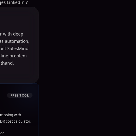
es LinkedIn ?
r with deep
les automation,
uilt SalesMind
peline problem
sthand.
FREE TOOL
missing with
DR cost calculator.
tor