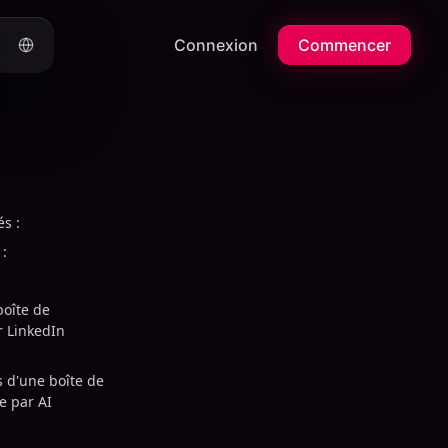
Connexion
Commencer
és :
 :
oîte de
r LinkedIn
s d'une boîte de
e par AI