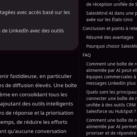
de réception unifiée de 
rtagées avec accès basé sur les
SalesMind AI dans une p
axée sur les États-Unis
Conclusion et points à ret
 de LinkedIn avec des outils
Résumé des avantages
Pourquoi choisir SalesM
FAQ
Comment une boîte de ré
alimentée par AI peut-ell
ir fastidieuse, en particulier
équipes commerciales à 
messages LinkedIn plus 
 de diffusion élevés. Une boîte
Quels sont les principa
ème en consolidant tous les
connecter une boîte de 
outant des outils intelligents
unifiée à des outils CR
Salesforce ou HubSpot ?
s de réponse et la priorisation
Comment une boîte de ré
mps, de réduire les efforts
alimentée par AI permet
sant qu'aucune conversation
prioriser et de répondre