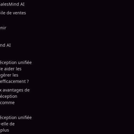
SalesMind AI
ile de ventes
enir
ind AI
ception unifiée
e aider les
gérer les
efficacement ?
ux avantages de
réception
M comme
ception unifiée
-elle de
 plus