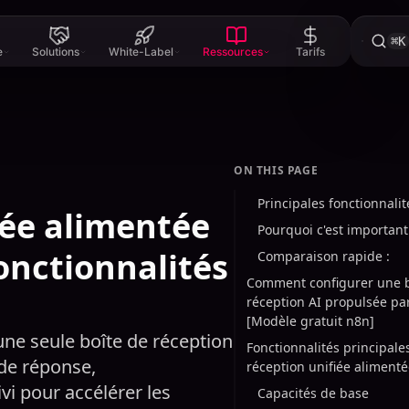
⌘K
e
Solutions
White-Label
Ressources
Tarifs
ON THIS PAGE
Principales fonctionnalit
iée alimentée
Pourquoi c'est important
fonctionnalités
Comparaison rapide :
Comment configurer une b
réception AI propulsée pa
[Modèle gratuit n8n]
ne seule boîte de réception
Fonctionnalités principale
de réponse,
réception unifiée alimenté
i pour accélérer les
Capacités de base