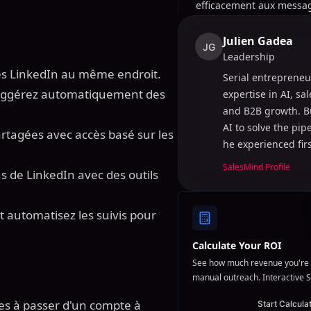
efficacement aux messag
Julien Gadea
JG
Leadership
es LinkedIn au même endroit.
Serial entrepreneu
suggérez automatiquement des
expertise in AI, sa
and B2B growth. B
AI to solve the pi
artagées avec accès basé sur les
he experienced fir
SalesMind Profile
s de LinkedIn avec des outils
et automatisez les suivis pour
Calculate Your ROI
See how much revenue you're 
manual outreach. Interactive S
s à passer d'un compte à
Start Calcula