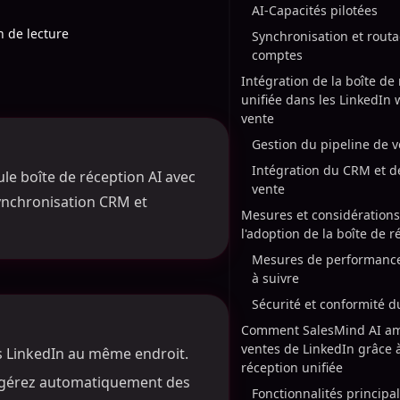
AI-Capacités pilotées
n de lecture
Synchronisation et rout
comptes
Intégration de la boîte de
unifiée dans les LinkedIn 
vente
Gestion du pipeline de 
Intégration du CRM et de
le boîte de réception AI avec
vente
ynchronisation CRM et
Mesures et considérations
l'adoption de la boîte de r
Mesures de performance
à suivre
Sécurité et conformité 
Comment SalesMind AI amé
ventes de LinkedIn grâce 
s LinkedIn au même endroit.
réception unifiée
uggérez automatiquement des
Fonctionnalités principal