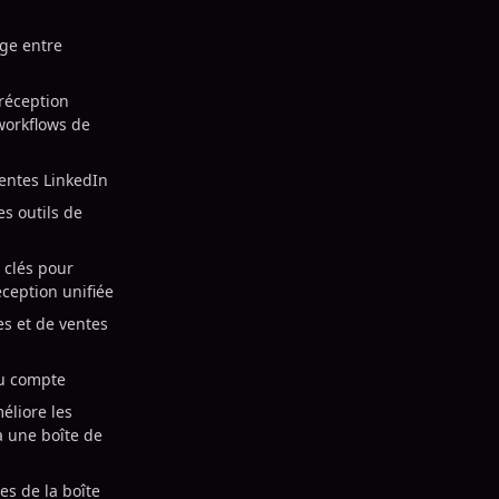
age entre
 réception
workflows de
ventes LinkedIn
s outils de
 clés pour
éception unifiée
s et de ventes
du compte
liore les
à une boîte de
es de la boîte