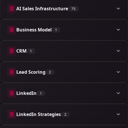
AI Sales Infrastructure
75
75 articles
Business Model
1
1 articles
CRM
1
1 articles
Lead Scoring
2
2 articles
LinkedIn
1
1 articles
LinkedIn Strategies
2
2 articles