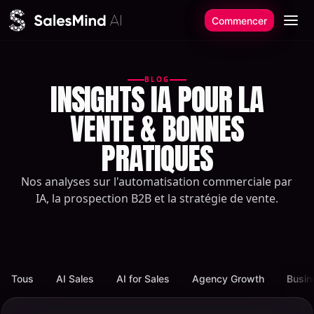
Aller au contenu
Commencer
BLOG
INSIGHTS IA POUR LA
VENTE & BONNES
PRATIQUES
Nos analyses sur l'automatisation commerciale par
IA, la prospection B2B et la stratégie de vente.
Tous
AI Sales
AI for Sales
Agency Growth
Busin