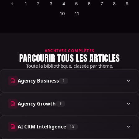
←
1
2
3
4
5
6
7
8
9
10
11
ARCHIVES COMPLÈTES
PARCOURIR TOUS LES ARTICLES
Toute la bibliothèque, classée par thème.
Agency Business
1
1 articles
Agency Growth
1
1 articles
AI CRM Intelligence
10
10 articles