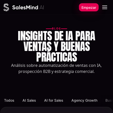
Ir al contenido
Empezar
BLOG
INSIGHTS DE IA PARA
VENTAS Y BUENAS
PRÁCTICAS
Análisis sobre automatización de ventas con IA,
prospección B2B y estrategia comercial.
Todos
AI Sales
AI for Sales
Agency Growth
Busi