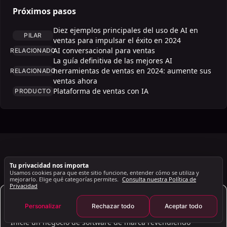
¿Cómo se puede utilizar ChatGPT? ¿Mejorar el
Próximos pasos
rendimiento de ventas?
¿Cuáles son los beneficios de usar ChatGPT en
Diez ejemplos principales del uso de AI en
PILAR
ventas?
ventas para impulsar el éxito en 2024
AI conversacional para ventas
RELACIONADO
¿Cómo funciona ChatGPT en el proceso de ventas?
La guía definitiva de las mejores AI
¿Cómo crear mensajes de ChatGPT efectivos para
herramientas de ventas en 2024: aumente sus
RELACIONADO
ventas?
ventas ahora
Plataforma de ventas con IA
PRODUCTO
¿Cuáles son las mejores indicaciones de ChatGPT
para ventas? ¿Equipos?
¿Puede ChatGPT ayudar en las ventas? ¿Prospección?
¿Cómo puede ChatGPT mejorar la capacitación en
ventas?
¿Qué papel desempeña ChatGPT en la habilitación de
ARTÍCULOS RELACIONADOS
Tu privacidad nos importa
ventas?
Sigue leyendo
Usamos cookies para que este sitio funcione, entender cómo se utiliza y
mejorarlo. Elige qué categorías permites.
Consulta nuestra Política de
¿Cómo utilizar ChatGPT para mejorar los correos
Privacidad
electrónicos de ventas?
AI Sales Infrastructure
Inicie su empresa de tecnología hoy como
Personalizar
Rechazar todo
Aceptar todo
¿Cuál es el futuro de ChatGPT en ¿Ventas?
revendedor de aplicaciones de marca blanca
Inicie un negocio de software de marca revendiendo
Resumen