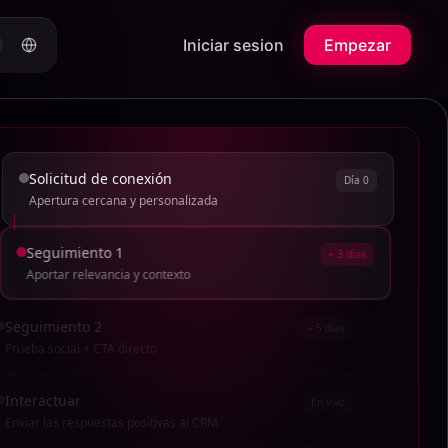
Iniciar sesion
Empezar
Solicitud de conexión
Día 0
Apertura cercana y personalizada
Seguimiento 1
+ 3 días
Aportar relevancia y contexto
Seguimiento 2
+ 5 días
Prueba social + CTA directo
Interactuar
En vivo
Enviar las respuestas positivas al CRM