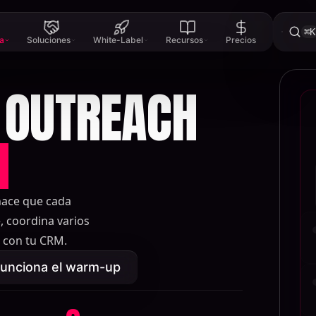
⌘K
a
Soluciones
White-Label
Recursos
Precios
 OUTREACH
N
hace que cada
 coordina varios
s con tu CRM.
unciona el warm-up