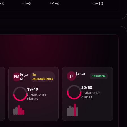
–8
+5–8
+4–6
+5–10
Jordan
Priya
En
JT
Saludable
PM
T.
M.
calentamiento
28
/
60
15
/
40
Invitaciones
Invitaciones
diarias
diarias