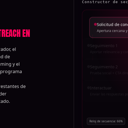
Constructor de se
Solicitud de con
TREACH EN
Apertura cercana y
Seguimiento 1
ador, el
Aportar relevancia y co
ad de
iming y el
Seguimiento 2
y programa
Prueba social + CTA dir
restantes de
Interactuar
der
Enviar las respuestas p
tado.
Reloj de secuencia:
28
%