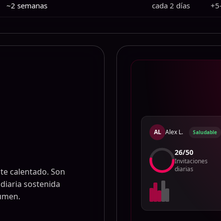
~2 semanas
cada 2 días
+5
AL
Alex L.
Saludable
24
/
50
Invitaciones
diarias
te calentado. Son
diaria sostenida
lumen.