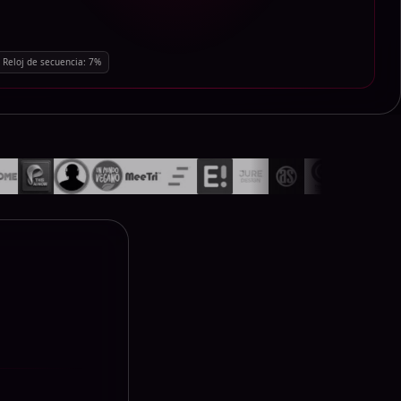
Reloj de secuencia:
69
%