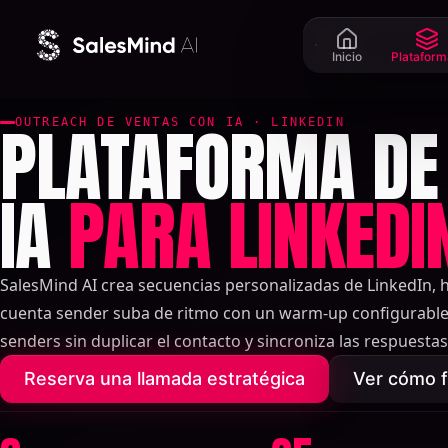
Ir al contenido
Inicio
Plataform
PLATAFORMA DE
OUTREACH DE VENTAS CON IA · LINKEDIN
IA
PARA LINKEDI
SalesMind AI crea secuencias personalizadas de LinkedIn, 
cuenta sender suba de ritmo con un warm-up configurable,
senders sin duplicar el contacto y sincroniza las respuesta
Reserva una llamada estratégica
Ver cómo f