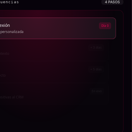
cuencias
4 PASOS
exión
Día 0
 personalizada
+ 3 días
ntexto
+ 5 días
ecto
En vivo
ositivas al CRM