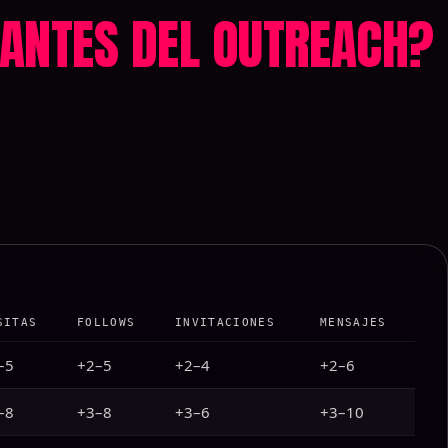
ANTES DEL OUTREACH?
SITAS
FOLLOWS
INVITACIONES
MENSAJES
–5
+2–5
+2–4
+2–6
–8
+3–8
+3–6
+3–10