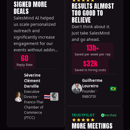
SIGNED MORE
RESULTS ALMOST
DEALS
TOO GOOD TO
BELIEVE
SalesMind AI helped
us scale personalized
Don't think about it.
outreach and
Just take SalesMind
significantly increase
and go ahead.
engagement for our
13h+
events without adding
Saved per week per rep
60
headcount.
$32k
Reply Rate
Saved in hiring costs
Séverine
Guilherme
Clément
Loureiro
Derville
🇧🇷
Founder
·
Executive
🇹🇭
INBOTIX
Director
·
Franco-Thai
Chamber of
Commerce
TRUSTPILOT
Verified
(FTCC)
MORE MEETINGS