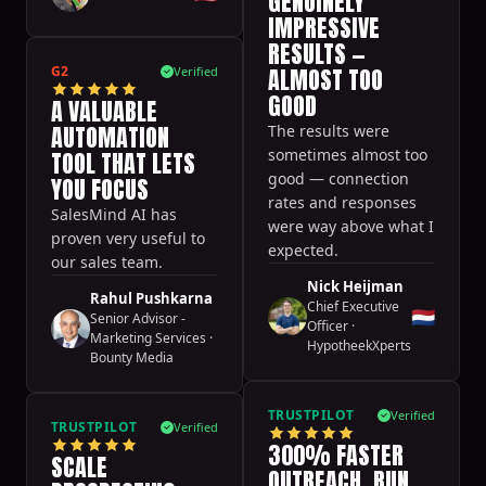
GENUINELY
IMPRESSIVE
RESULTS —
G2
ALMOST TOO
Verified
GOOD
A VALUABLE
AUTOMATION
The results were
sometimes almost too
TOOL THAT LETS
good — connection
YOU FOCUS
rates and responses
SalesMind AI has
were way above what I
proven very useful to
expected.
our sales team.
Nick Heijman
Rahul Pushkarna
Chief Executive
🇳🇱
Senior Advisor -
Officer
·
Marketing Services
·
HypotheekXperts
Bounty Media
TRUSTPILOT
Verified
TRUSTPILOT
Verified
300% FASTER
SCALE
OUTREACH, RUN