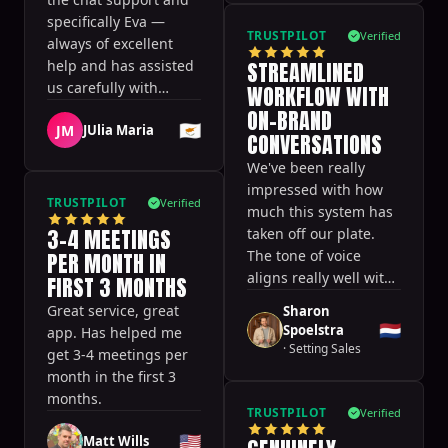
specifically Eva —
TRUSTPILOT
Verified
always of excellent
help and has assisted
STREAMLINED
us carefully with
WORKFLOW WITH
everything we needed!
ON-BRAND
🇨🇾
JM
JUlia Maria
CONVERSATIONS
We've been really
impressed with how
TRUSTPILOT
Verified
much this system has
3-4 MEETINGS
taken off our plate.
The tone of voice
PER MONTH IN
aligns really well with
FIRST 3 MONTHS
our brand and doesn't
Great service, great
Sharon
feel forced or salesy.
🇳🇱
Spoelstra
app. Has helped me
·
Setting Sales
get 3-4 meetings per
month in the first 3
months.
TRUSTPILOT
Verified
🇺🇸
Matt Wills