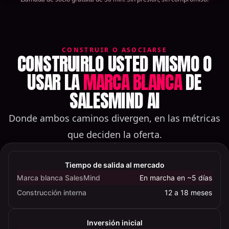
CONSTRUIR O ASOCIARSE
CONSTRUIRLO USTED MISMO O
USAR LA
MARCA BLANCA
DE
SALESMIND AI
Donde ambos caminos divergen, en las métricas
que deciden la oferta.
Comparación
entre
Tiempo de salida al mercado
construir
Marca blanca SalesMind
En marcha en ~5 días
un
Construcción interna
12 a 18 meses
AI
SDR
internamente
Inversión inicial