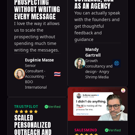
PROSPECTING
AS AN AGENCY
WITHOUT WRITING
You can actually speak
EVERY MESSAGE
with the founders and
I love the way it allows
get thoughtful
us to scale the
feedback and
prospecting without
guidance
spending much time
Mandy
writing the messages.
Gartrell
Eugénie Masse
Growth
Senior
consultancy and
Consultant -
design
·
Angry
🇹🇭
Accounting
·
Shrimp Media
BDO
International
TRUSTPILOT
Verified
SCALED
PERSONALIZED
OUTREACH AND
SALESMIND
Verified