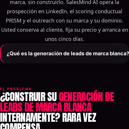
marca, sin construirlo. SalesMind AI opera la
prospección en LinkedIn, el scoring conductual
PRISM y el outreach con su marca y su dominio.
Usted conserva al cliente, fija su precio y arranca en
unos cinco días.
¿Qué es la generación de leads de marca blanca
La generación de leads de marca blanca es un
servicio de pipeline personalizable que una empresa
construye y otra revende con su propia marca,
dominio y precios. El programa de SalesMind AI
EL PROBLEMA
¿CONSTRUIR SU
GENERACIÓN DE
ofrece a los socios un AI SDR de LinkedIn — agentes
LEADS DE MARCA BLANCA
autónomos, scoring conductual PRISM y outreach
INTERNAMENTE? RARA VEZ
personalizado — mientras SalesMind AI gestiona
toda la infraestructura, la disponibilidad y el
COMPENSA