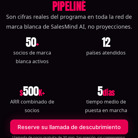
PIPELINE
Son cifras reales del programa en toda la red de
marca blanca de SalesMind AI, no proyecciones.
50
12
+
socios de marca
países atendidos
blanca activos
500
5
$
K+
días
ARR combinado de
tiempo medio de
socios
puesta en marcha
Reserve su llamada de descubrimiento
Llamada de socio gratuita de 30 min. Sin presión, sin compromiso.