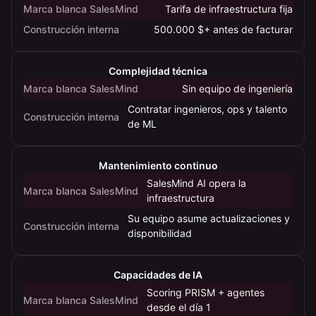
y
Marca blanca SalesMind
Tarifa de infraestructura fija
usar
Construcción interna
500.000 $+ antes de facturar
la
marca
Complejidad técnica
blanca
Marca blanca SalesMind
Sin equipo de ingeniería
de
SalesMind
Contratar ingenieros, ops y talento
Construcción interna
de ML
AI
en
tiempo,
Mantenimiento continuo
coste
SalesMind AI opera la
Marca blanca SalesMind
y
infraestructura
riesgo
Su equipo asume actualizaciones y
Construcción interna
de
disponibilidad
entrega.
Capacidades de IA
Scoring PRISM + agentes
Marca blanca SalesMind
desde el día 1