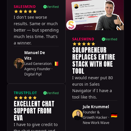
SALESMIND
Verified
I don't see worse
results. Same or much
better — but spending
much less time. That's
SALESMIND
Verified
a winner.
SOLOPRENEUR
Manuel De
REPLACES ENTIRE
Vits
STACK WITH ONE
🇧🇪
Lead Generation
TOOL
Agency Founder
·
Digital Pipl
I would never put 80
euros in Sales
Navigator if I have a
TRUSTPILOT
Verified
tool like this.
EXCELLENT CHAT
Jule Krummel
SUPPORT FROM
Founder &
🇩🇪
EVA
Growth Hacker
·
New Work Wave
I have to give credit to
the chat support and