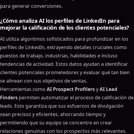
para generar conversiones.
Cómo automatizar tu LinkedIn con AI (Tutorial
completo con indicaciones)
¿Cómo analiza AI los perfiles de LinkedIn para
Cómo AI analiza LinkedIn perfiles para Sales Insights
mejorar la calificación de los clientes potenciales?
AI Métodos para LinkedIn Análisis de perfil
AI utiliza algoritmos sofisticados para profundizar en los
Qué información proporciona AI
perfiles de LinkedIn, extrayendo detalles cruciales como
Cómo AI combina datos para una mejor calificación
puestos de trabajo, industrias, habilidades e incluso
de clientes potenciales
tendencias de actividad. Estos datos ayudan a identificar
Beneficios del análisis de perfil para ventas
impulsado por AILinkedIn
clientes potenciales prometedores y evaluar qué tan bien
Mejor personalización y mensajería
se alinean con sus objetivos de ventas.
Ahorro de tiempo y recursos
Herramientas como
AI Prospect Profilers
y
AI Lead
Escala y calidad consistente
Finders
permiten automatizar el proceso de calificación de
Cómo SalesMind AI mejora LinkedIn la calificación de
leads. Esto garantiza que sus esfuerzos de divulgación
clientes potenciales
sean precisos y eficientes, ahorrando tiempo y
SalesMind AI Funciones para LinkedIn
permitiendo que su equipo se concentre en crear
Automatización
relaciones genuinas con los prospectos más relevantes.