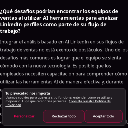
Resultados de los equipos de ventas de EE. UU.
Integración con flujos de trabajo actuales
¿Qué desafíos podrían encontrar los equipos de
ventas al utilizar AI herramientas para analizar
Prácticas recomendadas para el análisis de perfiles
LinkedIn perfiles como parte de su flujo de
impulsado por AI LinkedIn
trabajo?
Defina su perfil de cliente ideal (ICP)
Integración con herramientas actuales
Integrar el análisis basado en AI LinkedIn en sus flujos de
Seguimiento y optimización de métricas de
trabajo de ventas no está exento de obstáculos. Uno de los
rendimiento
desafíos más comunes es lograr que el equipo se sienta
Conclusión: Transforme las ventas con el análisis de
cómodo con la nueva tecnología. Es posible que los
perfil impulsado por AI LinkedIn
empleados necesiten capacitación para comprender cómo
Preguntas frecuentes
utilizar las herramientas AI de manera efectiva y, durante
¿Cómo puede AI mejorar LinkedIn el alcance de los
este período de ajuste, la productividad podría verse
equipos de ventas?
Tu privacidad nos importa
afectada temporalmente.
Usamos cookies para que este sitio funcione, entender cómo se utiliza y
¿Cómo analiza AI los perfiles de LinkedIn para
mejorarlo. Elige qué categorías permites.
Consulta nuestra Política de
Otro problema es garantizar la confiabilidad de los
Privacidad
mejorar la calificación de los clientes potenciales?
conocimientos generados por AI. Si bien AI destaca por
¿Qué desafíos podrían encontrar los equipos de
Personalizar
Rechazar todo
Aceptar todo
ventas al utilizar AI herramientas para analizar
analizar grandes cantidades de datos en un tiempo récord,
LinkedIn perfiles como parte de su flujo de trabajo?