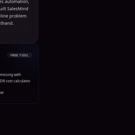
les automation,
uilt SalesMind
peline problem
sthand.
FREE TOOL
missing with
DR cost calculator.
tor