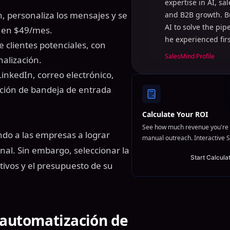
expertise in AI, sa
n, personaliza los mensajes y se
and B2B growth. B
AI to solve the pi
a en $49/mes.
he experienced fir
de clientes potenciales, con
SalesMind Profile
alización.
LinkedIn, correo electrónico,
ación de bandeja de entrada
Calculate Your ROI
See how much revenue you're 
do a las empresas a lograr
manual outreach. Interactive S
al. Sin embargo, seleccionar la
Start Calcula
ivos y el presupuesto de su
 automatización de