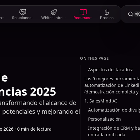
⌘K
a
Soluciones
White-Label
Recursos
Precios
ON THIS PAGE
Aspectos destacados:
de
Las 9 mejores herramient
automatización de Linked
ncias 2025
(demostración completa y
1. SalesMind AI
ransformando el alcance de
Automatización de divul
s potenciales y mejorando el
Personalización
Integración de CRM y b
de 2026
·
10 min de lectura
entrada unificada