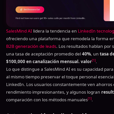
SalesMind AI
lidera la tendencia en
LinkedIn tecnolog
ofreciendo una plataforma que remodela la forma en
B2B generación de leads
. Los resultados hablan por s
una tasa de aceptación promedio del
40%
, un
tasa d
[1]
$100,000 en canalización mensual. valor
.
Lo que distingue a SalesMind AI es su capacidad para 
al mismo tiempo preservar el toque personal esencial
LinkedIn. Los usuarios constantemente ven ahorros
rendimiento impresionantes, y algunos logran
resul
[1]
comparación con los métodos manuales
.