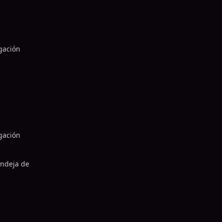
gación
gación
andeja de