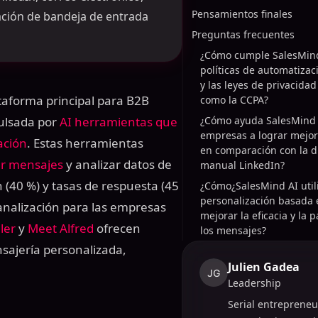
Pensamientos finales
ración de bandeja de entrada
Preguntas frecuentes
¿Cómo cumple SalesMind
políticas de automatizac
y las leyes de privacidad
taforma principal para B2B
como la CCPA?
ulsada por
AI herramientas que
¿Cómo ayuda SalesMind A
empresas a lograr mejor
ación
. Estas herramientas
en comparación con la d
ar mensajes
y analizar datos de
manual LinkedIn?
 (40 %) y tasas de respuesta (45
¿Cómo¿SalesMind AI utili
personalización basada 
analización para las empresas
mejorar la eficacia y la 
ller
y
Meet Alfred
ofrecen
los mensajes?
sajería personalizada,
Julien Gadea
JG
Leadership
Serial entrepreneu