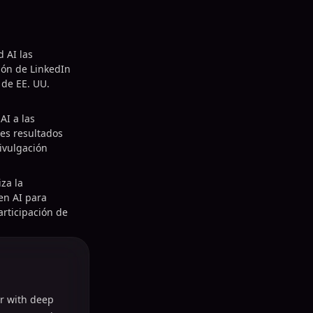
 AI las
ión de LinkedIn
 de EE. UU.
I a las
es resultados
ivulgación
za la
en AI para
participación de
r with deep