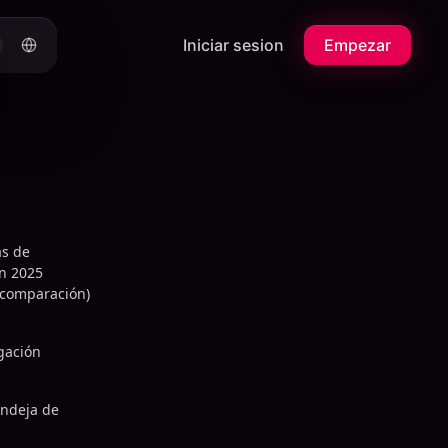
Iniciar sesion
Empezar
as de
in 2025
 comparación)
gación
andeja de