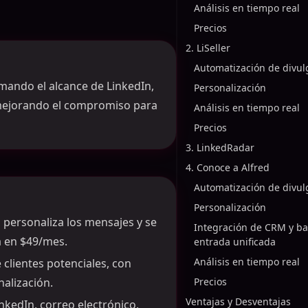
Análisis en tiempo real
Precios
2. LiSeller
Automatización de divul
mando el alcance de LinkedIn,
Personalización
 mejorando el compromiso para
Análisis en tiempo real
Precios
3. LinkedRadar
4. Conoce a Alfred
Automatización de divul
Personalización
, personaliza los mensajes y se
Integración de CRM y b
a en $49/mes.
entrada unificada
Análisis en tiempo real
de clientes potenciales, con
alización.
Precios
Ventajas y Desventajas
nkedIn, correo electrónico,