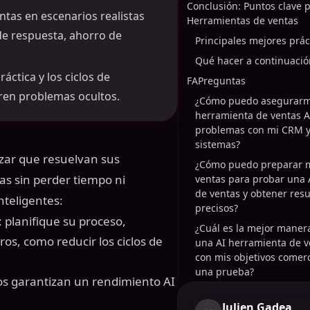
Conclusión: Puntos clave 
tas en escenarios realistas
Herramientas de ventas
 de respuesta, ahorro de
Principales mejores prá
Qué hacer a continuació
áctica y los ciclos de
FAPreguntas
ren problemas ocultos.
¿Cómo puedo asegurarm
herramienta de ventas A
problemas con mi CRM y
sistemas?
izar que resuelvan sus
¿Cómo puedo preparar m
s sin perder tiempo ni
ventas para probar una 
de ventas y obtener res
nteligentes:
precisos?
: planifique su proceso,
¿Cuál es la mejor manera
aros, como reducir los ciclos de
una AI herramienta de v
con mis objetivos comer
una prueba?
sos garantizan un rendimiento AI
Julien Gadea