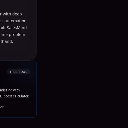
r with deep
les automation,
uilt SalesMind
peline problem
sthand.
FREE TOOL
missing with
DR cost calculator.
tor