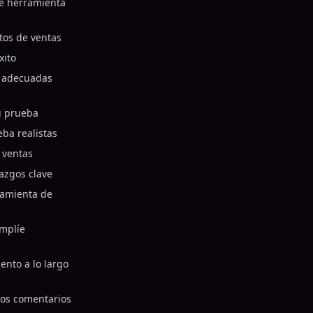
e herramienta
tos de ventas
xito
s adecuadas
u prueba
ba realistas
 ventas
lazgos clave
ramienta de
mplíe
ento a lo largo
los comentarios