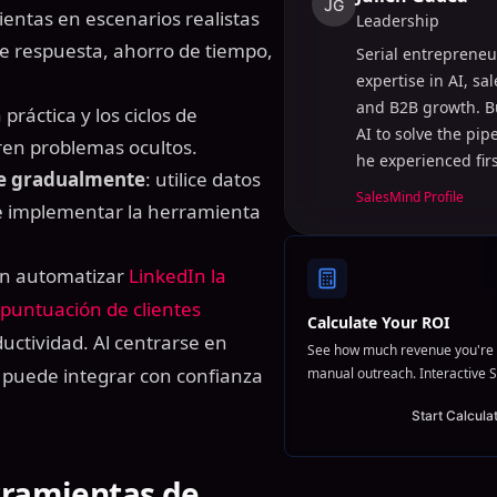
JG
entas en escenarios realistas
Leadership
de respuesta, ahorro de tiempo,
Serial entrepreneu
expertise in AI, sa
and B2B growth. B
 práctica y los ciclos de
AI to solve the pi
ren problemas ocultos.
he experienced fir
le gradualmente
: utilice datos
SalesMind Profile
 e implementar la herramienta
n automatizar
LinkedIn la
puntuación de clientes
Calculate Your ROI
ctividad. Al centrarse en
See how much revenue you're 
 puede integrar con confianza
manual outreach. Interactive S
Start Calcula
rramientas de