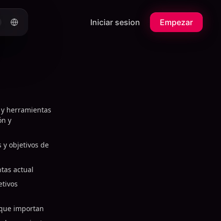
Iniciar sesion
Empezar
 y herramientas
ón y
 y objetivos de
tas actual
etivos
e que importan