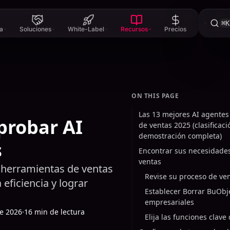
⌘K
a
Soluciones
White-Label
Recursos
Precios
ON THIS PAGE
Las 13 mejores AI agentes
probar AI
de ventas 2025 (clasificaci
demostración completa)
s
Encontrar sus necesidades
ventas
 herramientas de ventas
Revise su proceso de ven
eficiencia y lograr
Establecer Borrar BuObj
empresariales
de 2026
·
16 min de lectura
Elija las funciones clav