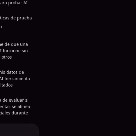
para probar AI
cticas de prueba
n
e de que una
I funcione sin
 otros
is datos de
AI herramienta
ultados
 de evaluar si
entas se alinea
ciales durante