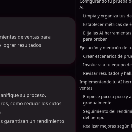
Configurando tu prueba d
AI
Limpia y organiza tus da
Establecer métricas de é
Elija las AI herramienta
mientas de ventas para
para probar
y lograr resultados
Ejecución y medición de t
Crear escenarios de prue
Involucra a tu equipo de
Revisar resultados y hal
Implementando tu AI her
ventas
lanifique su proceso,
Empiece poco a poco y a
gradualmente
aros, como reducir los ciclos
s.
Seguimiento del rendimi
del tiempo
sos garantizan un rendimiento
Realizar mejoras según 