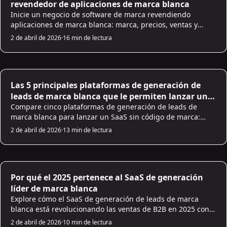
revendedor de aplicaciones de marca blanca
Inicie un negocio de software de marca revendiendo
aplicaciones de marca blanca: marca, precios, ventas y
pasos de soporte para ganar B2B clientes.
2 de abril de 2026
·
16 min de lectura
AI Sales Infrastructure
Las 5 principales plataformas de generación de
leads de marca blanca que le permiten lanzar un
SaaS sin escribir una línea de código
Compare cinco plataformas de generación de leads de
marca blanca para lanzar un SaaS sin código de marca:
características, precios, integraciones y mejores casos de
2 de abril de 2026
·
13 min de lectura
uso.
AI Sales Infrastructure
Por qué el 2025 pertenece al SaaS de generación
líder de marca blanca
Explore cómo el SaaS de generación de leads de marca
blanca está revolucionando las ventas de B2B en 2025 con
herramientas impulsadas por AI, escalabilidad y control de
2 de abril de 2026
·
10 min de lectura