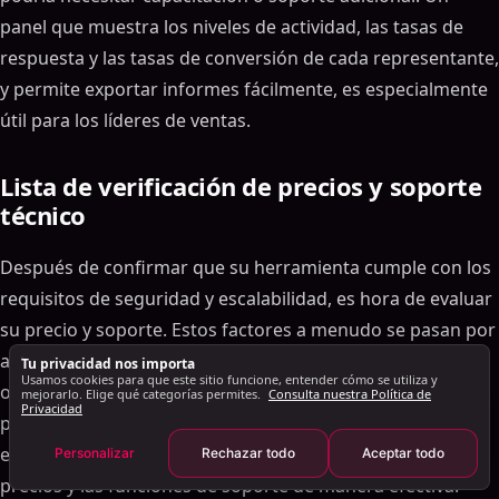
Lista de verificación de seguridad, cumplimiento y
panel que muestra los niveles de actividad, las tasas de
escalabilidad
respuesta y las tasas de conversión de cada representante,
LinkedIn Funciones de cumplimiento
y permite exportar informes fácilmente, es especialmente
Escalabilidad y soporte multiusuario
útil para los líderes de ventas.
Análisis e informes
Lista de verificación de precios y soporte técnico
Lista de verificación de precios y soporte
Precio transparenteg y comparación de planes
técnico
Atención al cliente e incorporación
Después de confirmar que su herramienta cumple con los
Conclusión y resumen de la lista de verificación final
requisitos de seguridad y escalabilidad, es hora de evaluar
Preguntas frecuentes
su precio y soporte. Estos factores a menudo se pasan por
¿Cómo puedo garantizar que una herramienta
LinkedIn AI siga las políticas de LinkedIn?
alto, pero pueden afectar significativamente sus
Tu privacidad nos importa
Usamos cookies para que este sitio funcione, entender cómo se utiliza y
¿Qué funciones de integración debo priorizar al
operaciones. Los costos ocultos o un soporte lento
mejorarlo. Elige qué categorías permites.
Consulta nuestra Política de
Privacidad
elegir una herramienta LinkedIn AI?
podrían descarrilar sus planes, por lo que es clave evaluar
¿Qué debo considerar para garantizar que una
estas áreas a fondo. Aquí se explica cómo medir los
Personalizar
Rechazar todo
Aceptar todo
herramienta LinkedIn AI pueda escalar con mi
precios y las funciones de soporte de manera efectiva.
equipo?