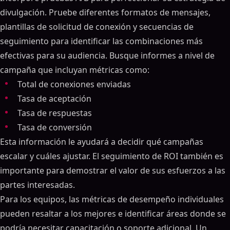
ON THIS PAGE
divulgación. Pruebe diferentes formatos de mensajes,
Clasifiqué 16 LinkedIn herramientas de
plantillas de solicitud de conexión y secuencias de
automatización de mejor a peor: (Lemlist, HeyReach,
seguimiento para identificar las combinaciones más
Expandi, Dripificar)
efectivas para su audiencia. Busque informes a nivel de
Lista de verificación de funciones principales
campaña que incluyan métricas como:
Mensajería personalizada y automatización
Total de conexiones enviadas
Calificación y puntuación de clientes potenciales
Tasa de aceptación
Bandeja de entrada unificada y gestión de
Tasa de respuestas
conversaciones
Tasa de conversión
Secuencias de seguimiento automatizadas
Esta información le ayudará a decidir qué campañas
Seguimiento y enriquecimiento de clientes
potenciales en tiempo real
escalar y cuáles ajustar. El seguimiento de ROI también es
Lista de verificación de integración y compatibilidad
importante para demostrar el valor de sus esfuerzos a las
Integración CRM y automatización del flujo de
partes interesadas.
trabajo
Para los equipos, las métricas de desempeño individuales
LinkedIn-Integraciones específicas
pueden resaltar a los mejores e identificar áreas donde se
Soporte de extensión multicanal
podría necesitar capacitación o soporte adicional. Un