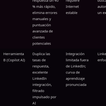
respuesta un 40
requiere
busc
% más rápido,
Internet
auto
elimina errores
estable
un e
manuales y
puntuación
avanzada de
clientes
potenciales
Herramienta
Duplica las
Integración
Link
B (Copilot AI)
tasas de
limitada fuera
enfo
respuesta,
de LinkedIn;
excelente
curva de
LinkedIn
aprendizaje
integración,
pronunciada
filtrado
impulsado por
AI