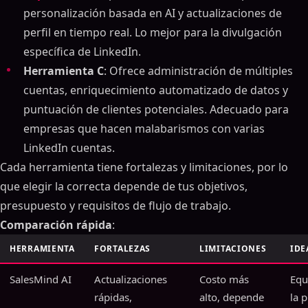
personalización basada en AI y actualizaciones de
perfil en tiempo real. Lo mejor para la divulgación
específica de LinkedIn.
Herramienta C
: Ofrece administración de múltiples
cuentas, enriquecimiento automatizado de datos y
puntuación de clientes potenciales. Adecuado para
empresas que hacen malabarismos con varias
LinkedIn cuentas.
Cada herramienta tiene fortalezas y limitaciones, por lo
que elegir la correcta depende de tus objetivos,
presupuesto y requisitos de flujo de trabajo.
Comparación rápida
:
HERRAMIENTA
FORTALEZAS
LIMITACIONES
IDE
SalesMind AI
Actualizaciones
Costo más
Equ
rápidas,
alto, depende
la 