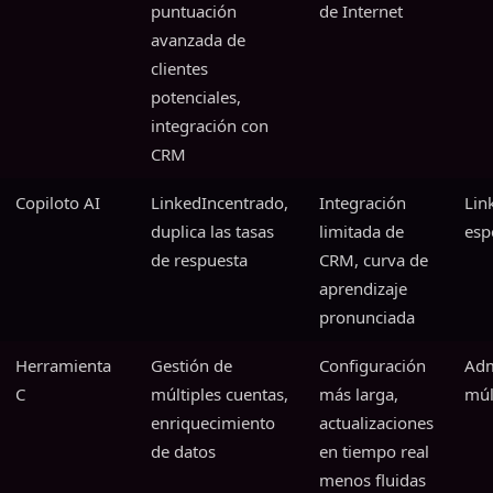
puntuación
de Internet
avanzada de
clientes
potenciales,
integración con
CRM
Copiloto AI
LinkedIncentrado,
Integración
Lin
duplica las tasas
limitada de
esp
de respuesta
CRM, curva de
aprendizaje
pronunciada
Herramienta
Gestión de
Configuración
Adm
C
múltiples cuentas,
más larga,
múl
enriquecimiento
actualizaciones
de datos
en tiempo real
menos fluidas