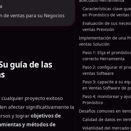
adecuado Herramienta
sa
Características clave qu
en Pronóstico de ventas
n de ventas para su Negocios
Evaluación de sus neces
ventas Previsión
Implementación de una Pr
ventas Solución
Paso 1: Elija el pronósti
correcto Herramienta
 Su guía de las
Paso 2: configurar el pr
as
ventas Software
Paso 3: capacite a su eq
en Ventas Software de p
Paso 4: monitorear y aju
 cualquier proyecto exitoso
Pronóstico
en afectar significativamente la
Desafíos comunes en Vent
ursos y lograr
objetivos de
Calidad de datos en Vent
amientas y métodos de
Volatilidad del mercado 