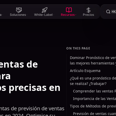
⌘K
a
Soluciones
White-Label
Recursos
Precios
ON THIS PAGE
Dominar Pronóstico de ven
entas de
las mejores herramientas 
Artículo Esquema
ara
¿Qué es una pronóstico d
s precisas en
se realiza? ¿Trabajar?
Comprender las ventas P
Importancia de las Venta
Tipos de Métodos de previ
tas de previsión de ventas
Previsión de ventas cuan
as en 2024. Optimice su