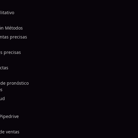
itativo
Pronóstico de canalización Métodos
ntas precisas
s precisas
ctas
 de pronóstico
os
oud
Pipedrive
 de ventas