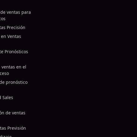
 de ventas para
cos
tas Precisión
o en Ventas
te Pronósticos
 ventas en el
oceso
de pronóstico
d Sales
ón de ventas
tas Previsión
dizaje