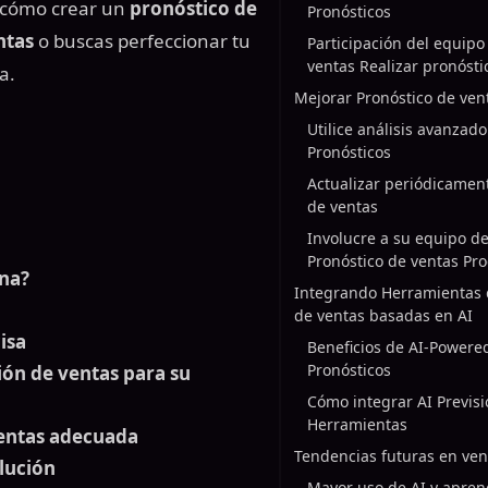
 cómo crear un
pronóstico de
Pronósticos
ntas
o buscas perfeccionar tu
Participación del equipo
ventas Realizar pronósti
a.
Mejorar Pronóstico de ven
Utilice análisis avanzad
Pronósticos
Actualizar periódicamen
de ventas
Involucre a su equipo de
Pronóstico de ventas Pr
ona?
Integrando Herramientas 
de ventas basadas en AI
isa
Beneficios de AI-Powere
Pronósticos
ión de ventas para su
Cómo integrar AI Previsi
Herramientas
ventas adecuada
Tendencias futuras en ven
lución
Mayor uso de AI y apren