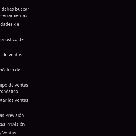
e debes buscar
 Herramientas
idades de
onóstico de
co de ventas
onóstico de
uipo de ventas
ronóstico
star las ventas
as Previsión
as Previsión
y Ventas