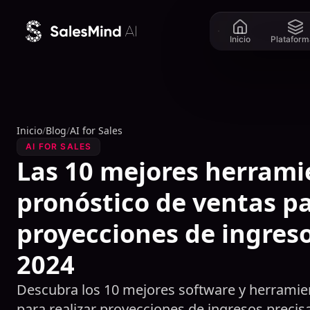
Ir al contenido
Inicio
Plataform
Inicio
/
Blog
/
AI for Sales
AI FOR SALES
Las 10 mejores herrami
pronóstico de ventas p
proyecciones de ingreso
2024
Descubra los 10 mejores software y herramien
para realizar proyecciones de ingresos precis