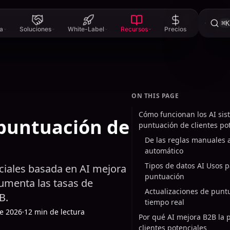
⌘K
a
Soluciones
White-Label
Recursos
Precios
ON THIS PAGE
Cómo funcionan los AI si
 puntuación de
puntuación de clientes po
De las reglas manuales 
automático
Tipos de datos AI Usos p
ciales basada en AI mejora
puntuación
 aumenta las tasas de
Actualizaciones de punt
B.
tiempo real
de 2026
·
12 min de lectura
Por qué AI mejora B2B la 
clientes potenciales