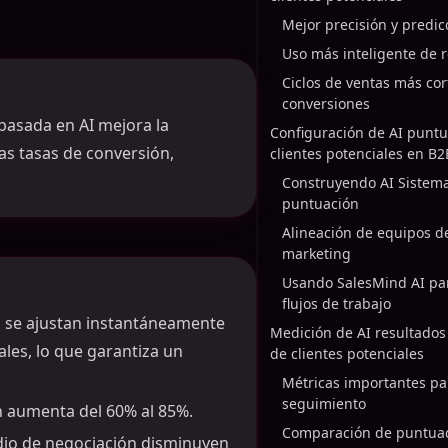
Mejor precisión y predic
Uso más inteligente de 
Ciclos de ventas más cor
conversiones
basada en AI mejora la
Configuración de AI punt
las tasas de conversión,
clientes potenciales en B2
Construyendo AI Sistem
puntuación
Alineación de equipos d
marketing
Usando SalesMind AI pa
flujos de trabajo
s se ajustan instantáneamente
Medición de AI resultado
les, lo que garantiza un
de clientes potenciales
Métricas importantes pa
seguimiento
ón aumenta del 60% al 85%.
Comparación de puntuaci
dio de negociación disminuyen