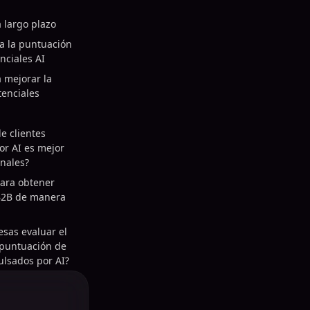
a largo plazo
a la puntuación
nciales AI
 mejorar la
tenciales
e clientes
or AI es mejor
onales?
para obtener
 B2B de manera
sas evaluar el
 puntuación de
ulsados por AI?