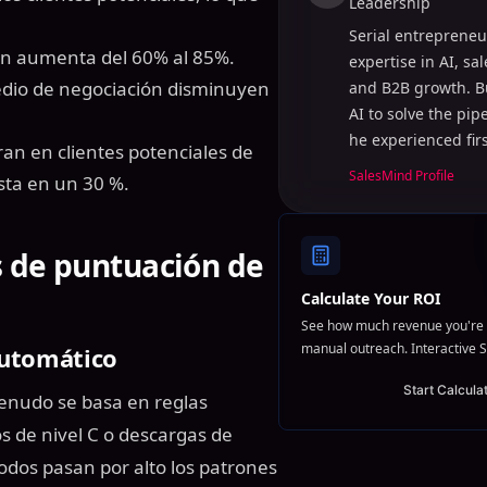
Leadership
Serial entrepreneu
ción aumenta del 60% al 85%.
expertise in AI, sa
dio de negociación disminuyen
and B2B growth. B
AI to solve the pi
he experienced fir
an en clientes potenciales de
SalesMind Profile
sta en un 30 %.
s de puntuación de
Calculate Your ROI
See how much revenue you're 
manual outreach. Interactive S
automático
Start Calcula
menudo se basa en reglas
os de nivel C o descargas de
odos pasan por alto los patrones