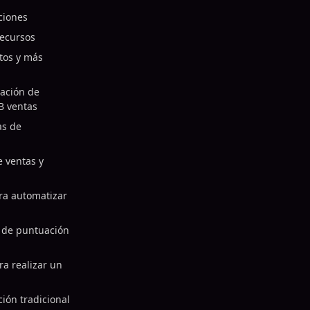
ciones
recursos
tos y más
uación de
B ventas
as de
e ventas y
ra automatizar
s de puntuación
ra realizar un
ón tradicional