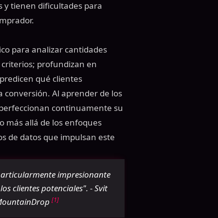
y tienen dificultades para
omprador.
ico para analizar cantidades
criterios; profundizan en
predicen qué clientes
a conversión. Al aprender de los
as perfeccionan continuamente su
 más allá de los enfoques
os de datos que impulsan este
 particularmente impresionante
s clientes potenciales". - Svit
[1]
, MountainDrop