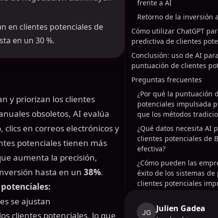
frente a AI
Retorno de la inversión 
n en clientes potenciales de
Cómo utilizar ChatGPT par
sta en un 30 %.
predictiva de clientes pote
Conclusión: uso de AI para
puntuación de clientes po
Preguntas frecuentes
¿Por qué la puntuación d
 y priorizan los clientes
potenciales impulsada p
anuales obsoletos, AI evalúa
que los métodos tradici
 clics en correos electrónicos y
¿Qué datos necesita AI 
clientes potenciales de
entes potenciales tienen más
efectiva?
que aumenta la precisión,
¿Cómo pueden las empre
conversión hasta en un
38%
.
éxito de los sistemas de
clientes potenciales imp
 potenciales:
es se ajustan
Julien Gadea
JG
 clientes potenciales, lo que