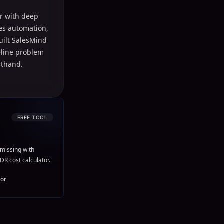
r with deep
les automation,
uilt SalesMind
peline problem
sthand.
FREE TOOL
missing with
DR cost calculator.
tor