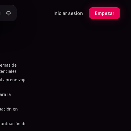
Iniciar sesion
Empezar
stemas de
tenciales
al aprendizaje
ara la
uación en
puntuación de