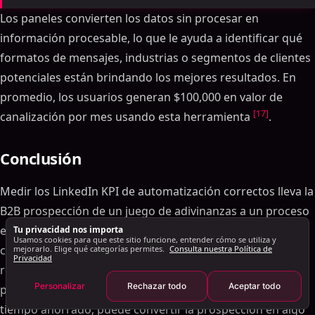
Configuración de puntos de referencia de KPI
basados en datos
Los paneles convierten los datos sin procesar en
información procesable, lo que le ayuda a identificar qué
Uso de datos en tiempo real para mejorar el
alcance
formatos de mensajes, industrias o segmentos de clientes
Cómo SalesMind AI mejora el seguimiento de KPI
potenciales están brindando los mejores resultados. En
Bandeja de entrada unificada para seguimiento
promedio, los usuarios generan $100,000 en valor de
centralizado
[17]
canalización por mes usando esta herramienta
.
AI-Puntuación de clientes potenciales impulsada
para una mejor priorización
Conclusión
Paneles de KPI en tiempo real
Conclusión
Medir los LinkedIn KPI de automatización correctos lleva la
Preguntas frecuentes
B2B prospección de un juego de adivinanzas a un proceso
¿Cuáles son las mejores formas de aumentar mi
estructurado basado en datos. Al estar atento a métricas
Tu privacidad nos importa
tasa de aceptación de conexión LinkedIn?
Usamos cookies para que este sitio funcione, entender cómo se utiliza y
como las tasas de aceptación de conexiones, las tasas de
mejorarlo. Elige qué categorías permites.
Consulta nuestra Política de
Privacidad
¿Qué afecta el costo por cliente potencial calificado
respuesta de mensajes, la conversión de clientes
en LinkedIn?
Personalizar
Rechazar todo
Aceptar todo
potenciales, el costo por cliente potencial calificado y el
¿Cómo mejora LinkedIn la automatización ROI y
tiempo ahorrado, puede convertir la prospección en algo
ahorra tiempo?