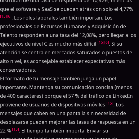
disfrutan de una tasa de respuesta del 10,42%, mientras
que el software y SaaS se quedan atrás con solo el 4,77%
[15]
[6]
. Los roles laborales también importan. Los
profesionales de Recursos Humanos y Adquisición de
Talento responden a una tasa del 12,08%, pero llegar a los
[15]
[6]
ejecutivos de nivel C es mucho más difícil
. Si su
atención se centra en mercados saturados o puestos de
alto nivel, es aconsejable establecer expectativas más
conservadoras.
El formato de tu mensaje también juega un papel
importante. Mantenga su comunicación concisa (menos
de 400 caracteres) porque el 57 % del tráfico de LinkedIn
[15]
proviene de usuarios de dispositivos móviles
. Los
mensajes que caben en una pantalla sin necesidad de
desplazarse pueden mejorar las tasas de respuesta en un
[15]
22 %
. El tiempo también importa. Enviar su