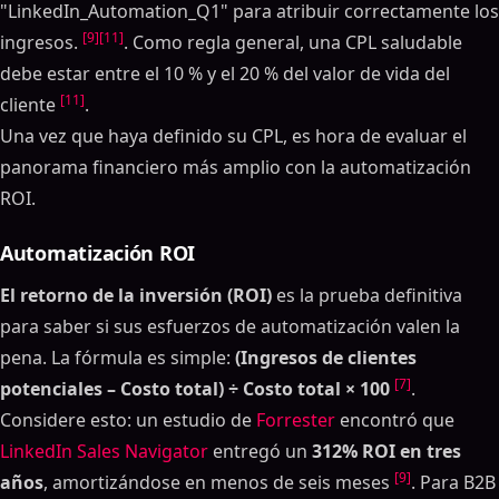
"LinkedIn_Automation_Q1" para atribuir correctamente los
[9]
[11]
ingresos.
. Como regla general, una CPL saludable
debe estar entre el 10 % y el 20 % del valor de vida del
[11]
cliente
.
Una vez que haya definido su CPL, es hora de evaluar el
panorama financiero más amplio con la automatización
ROI.
Automatización ROI
El retorno de la inversión (ROI)
es la prueba definitiva
para saber si sus esfuerzos de automatización valen la
pena. La fórmula es simple:
(Ingresos de clientes
[7]
potenciales – Costo total) ÷ Costo total × 100
.
Considere esto: un estudio de
Forrester
encontró que
LinkedIn Sales Navigator
entregó un
312% ROI en tres
[9]
años
, amortizándose en menos de seis meses
. Para B2B