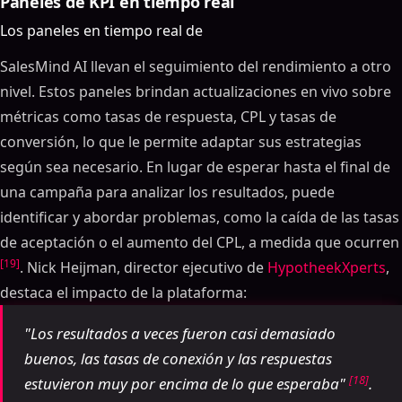
Paneles de KPI en tiempo real
Tabla de contenidos
Los paneles en tiempo real de
ON THIS PAGE
SalesMind AI llevan el seguimiento del rendimiento a otro
9 métricas que DEBES medir para LinkedIn
nivel. Estos paneles brindan actualizaciones en vivo sobre
Campañas de divulgación en frío [+GRATIS ROI
métricas como tasas de respuesta, CPL y tasas de
Calculadora]
conversión, lo que le permite adaptar sus estrategias
KPI básicos LinkedIn de automatización para
según sea necesario. En lugar de esperar hasta el final de
monitorear
una campaña para analizar los resultados, puede
Tasa de aceptación de solicitudes de conexión
identificar y abordar problemas, como la caída de las tasas
Tasa de respuesta de mensajes
de aceptación o el aumento del CPL, a medida que ocurren
Tasa de conversión de clientes potenciales
[19]
. Nick Heijman, director ejecutivo de
HypotheekXperts
,
Eficiencia y ROI Métricas
destaca el impacto de la plataforma:
Tiempo ahorrado gracias a la automatización
Costo por cliente potencial calificado (CPL)
"Los resultados a veces fueron casi demasiado
Automatización ROI
buenos, las tasas de conexión y las respuestas
Cómo comparar y mejorar sus KPI
[18]
estuvieron muy por encima de lo que esperaba"
.