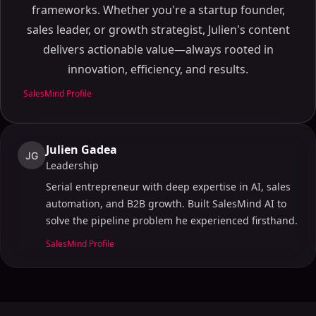
frameworks. Whether you're a startup founder,
Tabla de contenidos
sales leader, or growth strategist, Julien's content
ON THIS PAGE
delivers actionable value—always rooted in
innovation, efficiency, and results.
Los pros y los contras de usar AI en los negocios
Artículo Esquema
SalesMind Profile
1. ¿Qué es la inteligencia artificial y cómo se utiliza en
los negocios?
Comprensión de AI en los negocios
Julien Gadea
JG
Leadership
Aplicaciones de AI
2. Ventajas de AI: Cómo AI mejora la eficiencia
Serial entrepreneur with deep expertise in AI, sales
empresarial
automation, and B2B growth. Built SalesMind AI to
solve the pipeline problem he experienced firsthand.
AI mejora la automatización
Mejorado Toma de decisiones
SalesMind Profile
3. Desventajas de AI: Comprender los inconvenientes
y los riesgos
Excesiva dependencia de AI