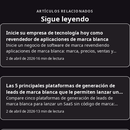
Sesgo en AI y Ético Preocupaciones
4. AI en Marketing: aprovechar AI para una mejor
ARTÍCULOS RELACIONADOS
participación del cliente
Sigue leyendo
Experiencias de cliente personalizadas
AI Sales Infrastructure
Inicie su empresa de tecnología hoy como
AI Mejora el fraude Las tecnologías de detección
revendedor de aplicaciones de marca blanca
5. Consideraciones éticas: AI plantea cuestiones
Inicie un negocio de software de marca revendiendo
éticas
aplicaciones de marca blanca: marca, precios, ventas y
‍Transparencia en AI
pasos de soporte para ganar B2B clientes.
2 de abril de 2026
·
16 min de lectura
Consecuencias de AI
6. AI y datos: aprovechar grandes cantidades de
datos para obtener información empresarial
AI Sales Infrastructure
Las 5 principales plataformas de generación de
AI Análisis en grande Datos
leads de marca blanca que le permiten lanzar un
Integración de AI con datos Sistemas
SaaS sin escribir una línea de código
Compare cinco plataformas de generación de leads de
7. El futuro de AI: Tendencias y predicciones para
marca blanca para lanzar un SaaS sin código de marca:
características, precios, integraciones y mejores casos de
aplicaciones empresariales
2 de abril de 2026
·
13 min de lectura
uso.
AI generativa y sus Potencial
AI-Negocios impulsados Modelos