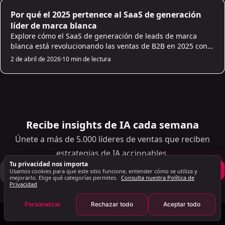
8. AI Integración: Mejores prácticas para
AI Sales Infrastructure
Por qué el 2025 pertenece al SaaS de generación
implementar AI en los negocios
líder de marca blanca
Estratégico AI Integración
Explore cómo el SaaS de generación de leads de marca
blanca está revolucionando las ventas de B2B en 2025 con
Abordar la complejidad de AI
herramientas impulsadas por AI, escalabilidad y control de
2 de abril de 2026
·
10 min de lectura
9. Equilibrio de AI y la inteligencia humana:
marca mejorado.
encontrar la combinación adecuada
‍Roles de AI versus humano Inteligencia
Inteligencia humana y AI La colaboración
Confianza en AI Sistemas
Recibe insights de IA cada semana
10. Estudios de casos: Implementaciones exitosas AI
Únete a más de 5.000 líderes de ventas que reciben
en negocios
estrategias de IA accionables.
AI en el comercio minorista: mejora de la
Tu privacidad nos importa
experiencia del cliente
Suscribirse
Usamos cookies para que este sitio funcione, entender cómo se utiliza y
mejorarlo. Elige qué categorías permites.
Consulta nuestra Política de
AI en Finanzas: mejora de la gestión de riesgos
Privacidad
AI en Atención médica: transformar al paciente
Personalizar
Rechazar todo
Aceptar todo
Cuidado
Conclusión: Clave Conclusiones