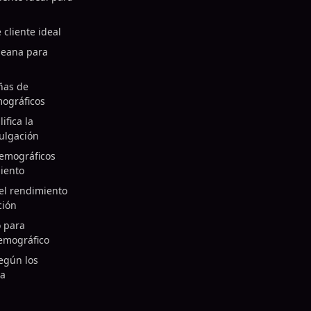
 cliente ideal
leana para
ñas de
mográficos
fica la
vulgación
demográficos
iento
el rendimiento
ción
 para
emográfico
según los
ña