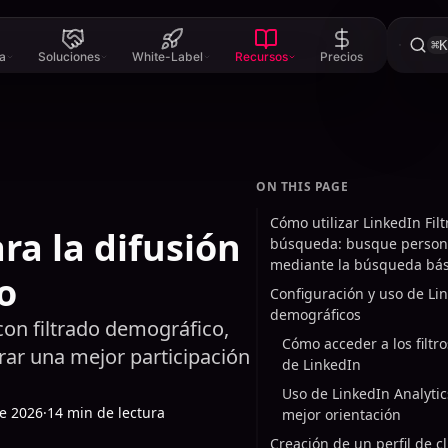
⌘K
a
Soluciones
White-Label
Recursos
Precios
ON THIS PAGE
Cómo utilizar LinkedIn Filt
ra la difusión
búsqueda: busque person
mediante la búsqueda bás
o
Configuración y uso de Lin
demográficos
on filtrado demográfico,
Cómo acceder a los filtr
rar una mejor participación
de LinkedIn
Uso de LinkedIn Analyti
de 2026
·
14 min de lectura
mejor orientación
Creación de un perfil de cl