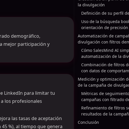
la divulgación
Definición de su perfil de
Uso de la búsqueda boo
orientación de precisión
trado demográfico,
Automatización de campa
divulgación con filtros de
a mejor participación y
Cómo SalesMind AI simpli
automatización de la di
Combinación de filtros 
con datos de comportam
Medición y optimización d
de la campaña de divulga
de LinkedIn para limitar tu
Métricas de seguimiento
campañas con filtrado d
a los profesionales
Refinamiento de filtros 
resultados de la campa
ejora las tasas de aceptación
Conclusión
n 45 %), al tiempo que genera