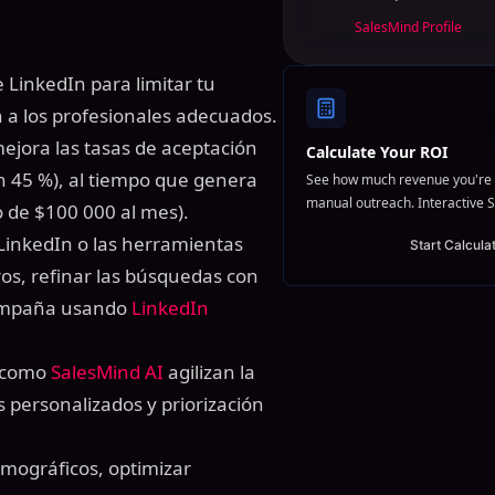
SalesMind Profile
e LinkedIn para limitar tu
 a los profesionales adecuados.
mejora las tasas de aceptación
Calculate Your ROI
un 45 %), al tiempo que genera
See how much revenue you're 
manual outreach. Interactive S
 de $100 000 al mes).
LinkedIn o las herramientas
Start Calcula
ros, refinar las búsquedas con
 campaña usando
LinkedIn
 como
SalesMind AI
agilizan la
 personalizados y priorización
demográficos, optimizar