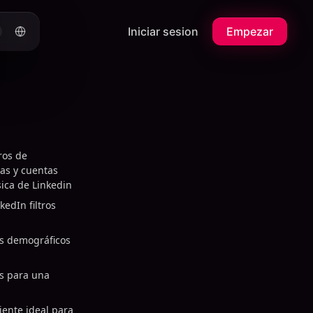
Iniciar sesion
Empezar
ros de
as y cuentas
ica de Linkedin
kedIn filtros
os demográficos
cs para una
iente ideal para