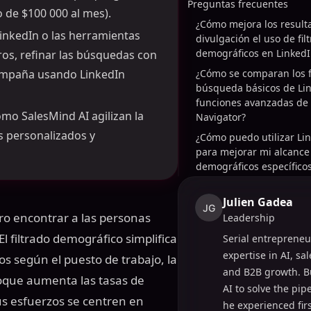
Preguntas frecuentes
 de $100 000 al mes).
¿Cómo mejora los result
inkedIn o las herramientas
divulgación el uso de filt
demográficos en LinkedI
ros, refinar las búsquedas con
 campaña usando LinkedIn
¿Cómo se comparan los fi
búsqueda básicos de Lin
funciones avanzadas de 
mo SalesMind AI agilizan la
Navigator?
s personalizados y
¿Cómo puedo utilizar Lin
para mejorar mi alcance
demográficos específico
Julien Gadea
JG
ero encontrar a las personas
Leadership
l filtrado demográfico simplifica
Serial entrepreneu
expertise in AI, sa
cos según el puesto de trabajo, la
and B2B growth. B
foque aumenta las tasas de
AI to solve the pi
us esfuerzos se centren en
he experienced fir