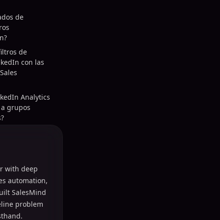
ados de
ros
n?
ltros de
kedIn con las
Sales
kedIn Analytics
 a grupos
s?
r with deep
les automation,
uilt SalesMind
peline problem
sthand.