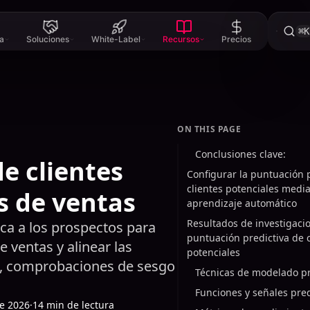
⌘K
a
Soluciones
White-Label
Recursos
Precios
ON THIS PAGE
Conclusiones clave:
e clientes
Configurar la puntuación 
clientes potenciales media
s de ventas
aprendizaje automático
Resultados de investigaci
ica a los prospectos para
puntuación predictiva de c
e ventas y alinear las
potenciales
os, comprobaciones de sesgo
Técnicas de modelado pr
Funciones y señales pred
de 2026
·
14 min de lectura