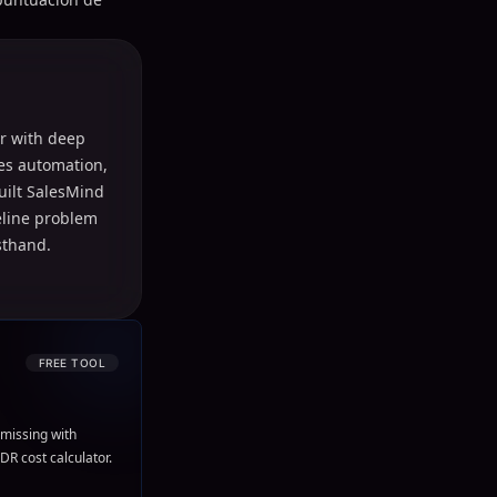
r with deep
les automation,
uilt SalesMind
peline problem
sthand.
FREE TOOL
missing with
DR cost calculator.