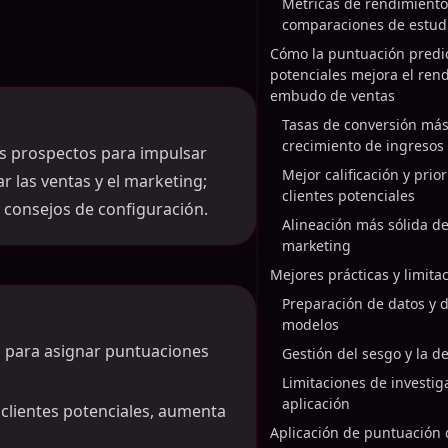
Métricas de rendimiento
comparaciones de estud
Cómo la puntuación predic
potenciales mejora el ren
embudo de ventas
Tasas de conversión más 
crecimiento de ingresos
los prospectos para impulsar
Mejor calificación y prio
ar las ventas y el marketing;
clientes potenciales
 consejos de configuración.
Alineación más sólida de
marketing
Mejores prácticas y limita
Preparación de datos y d
modelos
s para asignar puntuaciones
Gestión del sesgo y la d
Limitaciones de investig
aplicación
 clientes potenciales, aumenta
Aplicación de puntuación 