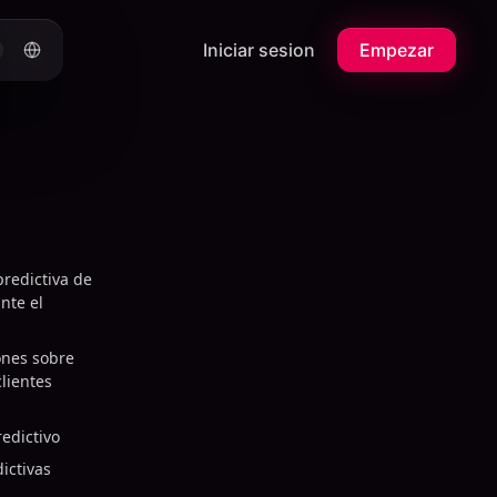
Iniciar sesion
Empezar
predictiva de
nte el
ones sobre
lientes
edictivo
ictivas