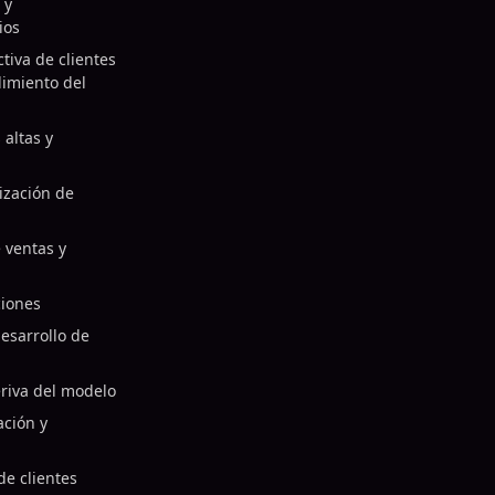
 y
ios
tiva de clientes
dimiento del
altas y
rización de
 ventas y
ciones
esarrollo de
eriva del modelo
ación y
de clientes