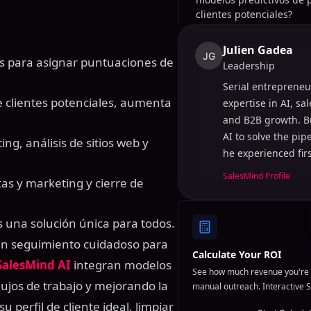
clientes potenciales?
Julien Gadea
JG
os para asignar puntuaciones de
Leadership
Serial entrepreneu
de clientes potenciales, aumenta
expertise in AI, sa
and B2B growth. B
AI to solve the pi
g, análisis de sitios web y
he experienced fir
SalesMind Profile
as y marketing y cierre de
s una solución única para todos.
 un seguimiento cuidadoso para
Calculate Your ROI
SalesMind AI
integran modelos
See how much revenue you're 
lujos de trabajo y mejorando la
manual outreach. Interactive S
u perfil de cliente ideal, limpiar