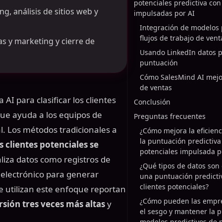
potenciales predictiva co
, análisis de sitios web y
impulsadas por AI
Integración de modelos 
flujos de trabajo de vent
s y marketing y cierre de
Usando LinkedIn datos p
puntuación
Cómo SalesMind AI mejo
de ventas
a AI para clasificar los clientes
Conclusión
que ayuda a los equipos de
Preguntas frecuentes
l. Los métodos tradicionales a
¿Cómo mejora la eficienc
la puntuación predictiva
s clientes potenciales se
potenciales impulsada p
aliza datos como registros de
¿Qué tipos de datos son 
eo electrónico para generar
una puntuación predicti
clientes potenciales?
 utilizan este enfoque reportan
¿Cómo pueden las empre
rsión tres veces más altas
y
el sesgo y mantener la p
modelos predictivos de 