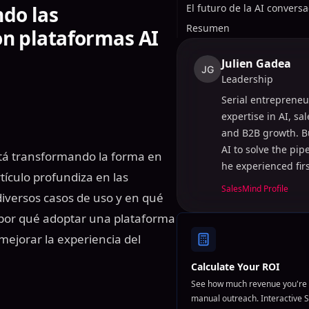
ndo las
El futuro de la AI conversa
Resumen
con plataformas AI
Julien Gadea
JG
Leadership
Serial entrepreneu
expertise in AI, sa
and B2B growth. B
AI to solve the pi
está transformando la forma en
he experienced fir
tículo profundiza en las
SalesMind Profile
diversos casos de uso y en qué
a por qué adoptar una plataforma
mejorar la experiencia del
Calculate Your ROI
See how much revenue you're 
manual outreach. Interactive S