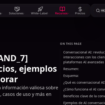
⌘K
a
Soluciones
White-Label
Recursos
Precios
ON THIS PAGE
Conversacional AI: revolu
RAND_7]
interacciones con los clie
plataformas AI avanzadas
cios, ejemplos
Resumen:
lorar
Esquema:
¿Qué es conversacional AI
n información valiosa sobre
¿Cómo funciona el AI conv
al, casos de uso y más en
Beneficios clave de la con
Ejemplos de AI conversaci