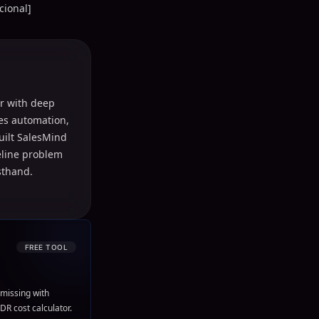
cional]
r with deep
les automation,
uilt SalesMind
peline problem
sthand.
FREE TOOL
missing with
DR cost calculator.