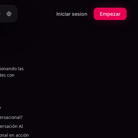
Iniciar sesion
Empezar
cionando las
ntes con
?
ersacional?
versación AI
onal en acción