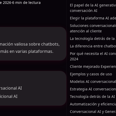
de 2026
·
6 min de lectura
El papel de la AI generativ
conversación AI
Elegir la plataforma AI a
Soluciones conversacional
atención al cliente
La tecnología detrás de la 
mación valiosa sobre chatbots,
La diferencia entre chatbo
 y más en varias plataformas.
Por qué necesita el AI con
2024
Cliente mejorado Experien
Ejemplos y casos de uso
Modelos AI conversaciona
sacional AI
Estrategia AI conversacion
icional AI
Tecnología detrás de la AI
Automatización y eficienci
Conversacional AI y Gener