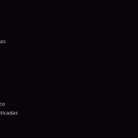
tas
co
sticadas