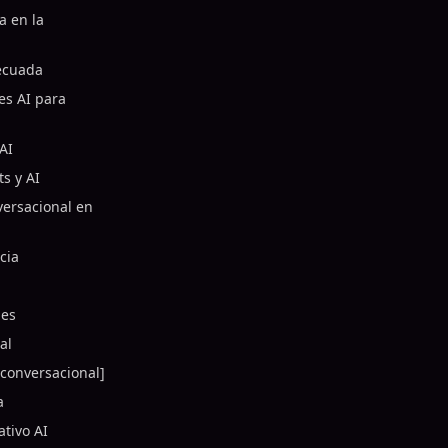
a en la
decuada
es AI para
AI
ts y AI
versacional en
cia
les
al
 conversacional]
a
ativo AI