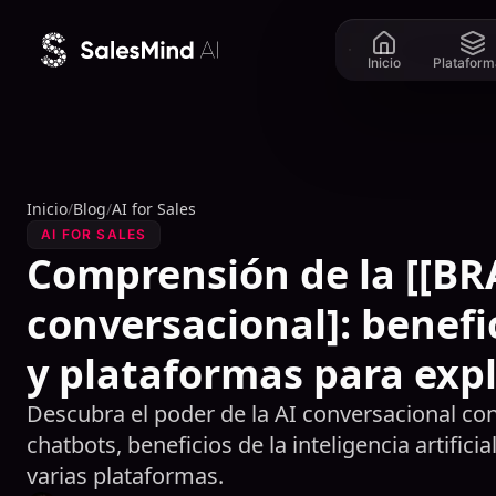
Ir al contenido
Inicio
Plataform
Inicio
/
Blog
/
AI for Sales
AI FOR SALES
Comprensión de la [[B
conversacional]: benefi
y plataformas para exp
Descubra el poder de la AI conversacional co
chatbots, beneficios de la inteligencia artifici
varias plataformas.