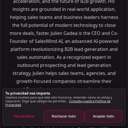
acceleration, and the future of B2B growth. His
Esquema
insights are grounded in real-world application,
¿Qué son? AI Chatbots y ¿cómo funcionan?
helping sales teams and business leaders harness
Tipos de AI Chatbots: basados en reglas versus AI
the full potential of modern technology to close
Chatbots
more deals, faster. Julien Gadea is the CEO and Co-
Por qué 2024 es el año de los AI Chatbots
Founder of SalesMind AI, an advanced AI-powered
Top 10 mejores AI Chatbots de 2024
platform revolutionizing B2B lead generation and
Cómo crear un AI Chatbot: paso a paso Guía
sales automation. As a recognized expert in
Beneficios clave de AI Chatbots para empresas
outbound prospecting and lead generation
Conversacional AI: Transformando al cliente
strategy, Julien helps sales teams, agencies, and
Interacciones
growth-focused companies streamline their
Casos de uso: cómo utilizan las diferentes industrias
workflows, improve targeting, and accelerate
AI Chatbots
Tu privacidad nos importa
revenue through intelligent automation. With a
Prácticas recomendadas para implementar AI
Usamos cookies para que este sitio funcione, entender cómo se utiliza y
mejorarlo. Elige qué categorías permites.
Consulta nuestra Política de
Chatbots
strong background in sales enablement and go-
Privacidad
Tendencias futuras en AI Chatbots: qué esperar a
to-market execution, Julien specializes in building
Personalizar
Rechazar todo
Aceptar todo
continuación
scalable lead generation engines that drive real
Conclusiones clave