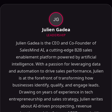
JG
Julien Gadea
LEADERSHIP
Julien Gadea is the CEO and Co-Founder of
SalesMind AI, a cutting-edge B2B sales
enablement platform powered by artificial
intelligence. With a passion for leveraging data
and automation to drive sales performance, Julien
is at the forefront of transforming how
businesses identify, qualify, and engage leads.
Tabla de contenidos
Drawing on years of experience in tech
ON THIS PAGE
entrepreneurship and sales strategy, Julien writes
La guía definitiva para los mejores AI chatbots de
about AI-driven prospecting, revenue
2024: desatando el poder de AI Chatbots