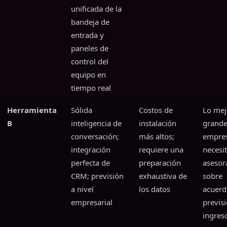
unificada de la
bandeja de
entrada y
paneles de
control del
equipo en
tiempo real
Herramienta
Sólida
Costos de
Lo mej
B
inteligencia de
instalación
grande
conversación;
más altos;
empre
integración
requiere una
necesi
perfecta de
preparación
asesor
CRM; previsión
exhaustiva de
sobre
a nivel
los datos
acuerd
empresarial
previs
ingres