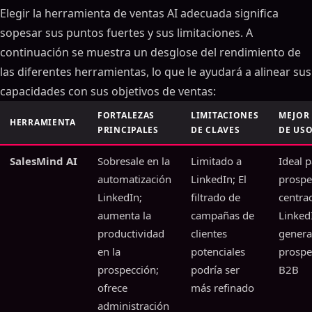
Elegir la herramienta de ventas AI adecuada significa
sopesar sus puntos fuertes y sus limitaciones. A
continuación se muestra un desglose del rendimiento de
las diferentes herramientas, lo que le ayudará a alinear sus
capacidades con sus objetivos de ventas:
FORTALEZAS
LIMITACIONES
MEJOR
HERRAMIENTA
PRINCIPALES
DE CLAVES
DE US
SalesMind AI
Sobresale en la
Limitado a
Ideal p
automatización
LinkedIn; El
prospe
LinkedIn;
filtrado de
centra
aumenta la
campañas de
LinkedI
productividad
clientes
genera
en la
potenciales
prospe
prospección;
podría ser
B2B
ofrece
más refinado
administración