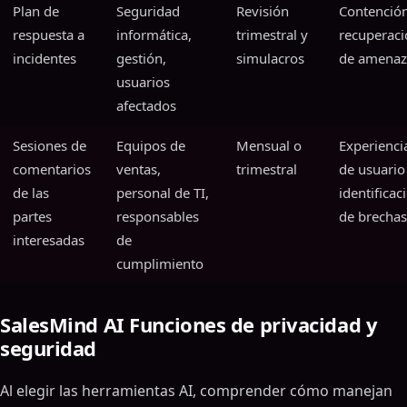
Plan de
Seguridad
Revisión
Contención
respuesta a
informática,
trimestral y
recuperaci
incidentes
gestión,
simulacros
de amenaz
usuarios
afectados
Sesiones de
Equipos de
Mensual o
Experienci
comentarios
ventas,
trimestral
de usuario
de las
personal de TI,
identificac
partes
responsables
de brechas
interesadas
de
cumplimiento
SalesMind AI Funciones de privacidad y
seguridad
Al elegir las herramientas AI, comprender cómo manejan