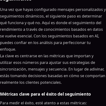
Tabla de contenidos
Una vez que hayas configurado mensajes personalizados y
ON THIS PAGE
seguimientos dinámicos, el siguiente paso es determinar
Este LinkedIn mensaje obtiene tasas de respuesta del
qué funciona y qué no. Aquí es donde el seguimiento del
30% e imprime dinero
rendimiento a través de conocimientos basados ​​en datos
Cómo AI optimiza el tiempo de seguimiento
se vuelve esencial. Con los seguimientos basados en AI,
Análisis de datos para una mejor sincronización
puedes confiar en los análisis para perfeccionar tu
Tiempo personalizado basado en el
enfoque.
comportamiento del usuario
La clave es centrarse en las métricas que importan y
Aprender y adaptarse con el tiempo
utilizar esos números para ajustar sus estrategias de
Personalización y priorización de leads con AI
sincronización, mensajes y secuencia. En lugar de adivinar,
Personalizar seguimientos a escala
estás tomando decisiones basadas en cómo se comportan
Puntuación de clientes potenciales para centrarse
realmente los clientes potenciales.
en los mejores prospectos
SalesMind AI en acción
Métricas clave para el éxito del seguimiento
Automatización de secuencias de seguimiento de
varios pasos
Para medir el éxito, esté atento a estas métricas: