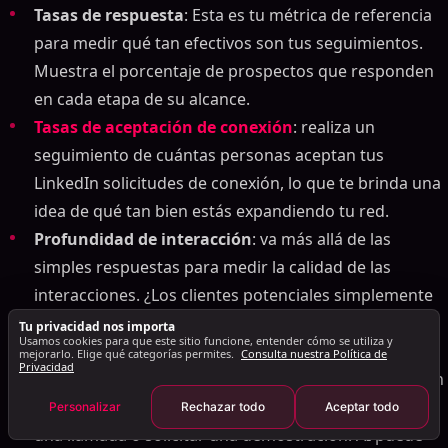
Programación dinámica para seguimientos
Tasas de respuesta
: Esta es tu métrica de referencia
Seguimiento manual versus AI-controlado
para medir qué tan efectivos son tus seguimientos.
Medición y mejora del rendimiento del seguimiento
Muestra el porcentaje de prospectos que responden
Métricas clave para el éxito del seguimiento
en cada etapa de su alcance.
AI-Información basada en mejores resultados
Tasas de aceptación de conexión
: realiza un
seguimiento de cuántas personas aceptan tus
Pruebas A/B para un mejor rendimiento
LinkedIn solicitudes de conexión, lo que te brinda una
El futuro de AI en LinkedIn Divulgación
idea de qué tan bien estás expandiendo tu red.
Conclusiones clave
Profundidad de interacción
: va más allá de las
¿Qué sigue?
simples respuestas para medir la calidad de las
Preguntas frecuentes
interacciones. ¿Los clientes potenciales simplemente
¿Cómo elige AI el mejor momento para enviar
LinkedIn mensajes de seguimiento?
responden con un rápido "gracias" o participan en
Tu privacidad nos importa
Usamos cookies para que este sitio funcione, entender cómo se utiliza y
¿Cómo determina AI el mejor momento para hacer
conversaciones significativas?
mejorarlo. Elige qué categorías permites.
Consulta nuestra Política de
Privacidad
seguimiento a LinkedIn prospectos?
Tasas de conversión
: Mide cuántos prospectos pasan
¿Cómo ajusta AI el tiempo de seguimiento para que
del contacto inicial a acciones clave como programar
Personalizar
Rechazar todo
Aceptar todo
coincida con el comportamiento del cliente
una llamada o solicitar una demostración. AI puede
potencial y las tendencias del mercado?