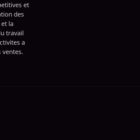
titives et
ation des
et la
u travail
tivites a
s ventes.