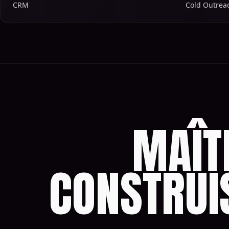
CRM
Cold Outrea
MAÎT
CONSTRUI