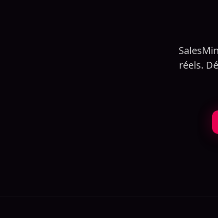
SalesMin
réels. D