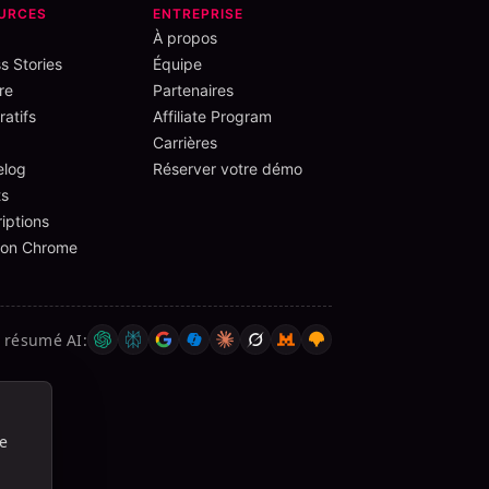
URCES
ENTREPRISE
À propos
s Stories
Équipe
re
Partenaires
atifs
Affiliate Program
Carrières
elog
Réserver votre démo
s
iptions
ion Chrome
e résumé AI
:
ue