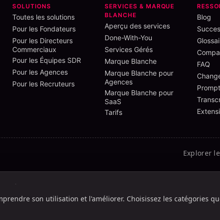
SOLUTIONS
SERVICES & MARQUE
RESSO
BLANCHE
Toutes les solutions
Blog
Aperçu des services
Pour les Fondateurs
Succes
Done-With-You
Pour les Directeurs
Glossai
Commerciaux
Services Gérés
Compar
Pour les Équipes SDR
Marque Blanche
FAQ
Pour les Agences
Marque Blanche pour
Chang
Agences
Pour les Recruteurs
Prompt
Marque Blanche pour
Transcr
SaaS
Extens
Tarifs
Explorer l
ht
Light HC
Dark
Dark HC
mprendre son utilisation et l'améliorer. Choisissez les catégories q