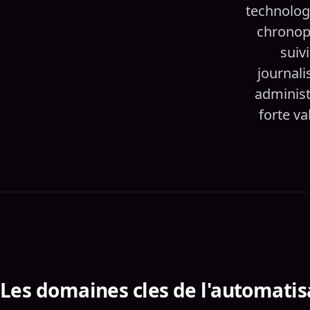
technolog
chronoph
suiv
journali
administ
forte va
Les domaines cles de l'automatis